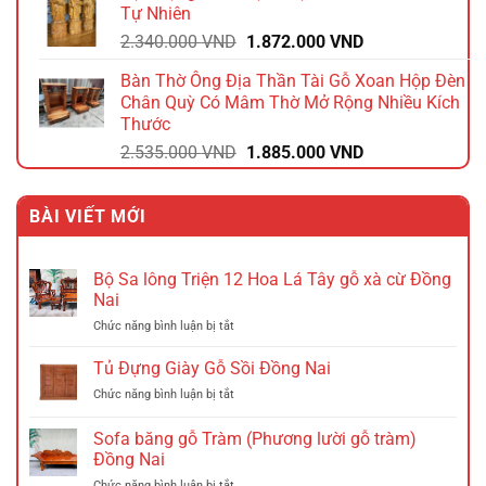
Tự Nhiên
2.640.000 VND.
là:
Giá
Giá
2.340.000
VND
1.872.000
VND
2.112.000 VND.
gốc
hiện
Bàn Thờ Ông Địa Thần Tài Gỗ Xoan Hộp Đèn
là:
tại
Chân Quỳ Có Mâm Thờ Mở Rộng Nhiều Kích
2.340.000 VND.
là:
Thước
1.872.000 VND.
Giá
Giá
2.535.000
VND
1.885.000
VND
gốc
hiện
là:
tại
BÀI VIẾT MỚI
2.535.000 VND.
là:
1.885.000 VND.
Bộ Sa lông Triện 12 Hoa Lá Tây gỗ xà cừ Đồng
Nai
ở
Chức năng bình luận bị tắt
Bộ
Sa
Tủ Đựng Giày Gỗ Sồi Đồng Nai
lông
ở
Chức năng bình luận bị tắt
Triện
Tủ
12
Đựng
Sofa băng gỗ Tràm (Phương lười gỗ tràm)
Hoa
Giày
Lá
Đồng Nai
Gỗ
Tây
ở
Chức năng bình luận bị tắt
Sồi