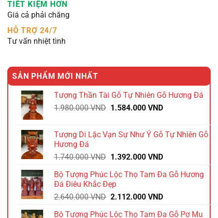
TIẾT KIỆM HƠN
Giá cả phải chăng
HỖ TRỢ 24/7
Tư vấn nhiệt tình
SẢN PHẨM MỚI NHẤT
Tượng Thần Tài Gỗ Tự Nhiên Gỗ Hương Đá
Giá
Giá
1.980.000
VND
1.584.000
VND
gốc
hiện
là:
tại
Tượng Di Lặc Vạn Sự Như Ý Gỗ Tự Nhiên Gỗ
1.980.000 VND.
là:
Hương Đá
1.584.000 VND.
Giá
Giá
1.740.000
VND
1.392.000
VND
gốc
hiện
Bộ Tượng Phúc Lộc Thọ Tam Đa Gỗ Hương
là:
tại
Đá Điêu Khắc Đẹp
1.740.000 VND.
là:
Giá
Giá
2.640.000
VND
2.112.000
VND
1.392.000 VND.
gốc
hiện
Bộ Tượng Phúc Lộc Thọ Tam Đa Gỗ Pơ Mu
là:
tại