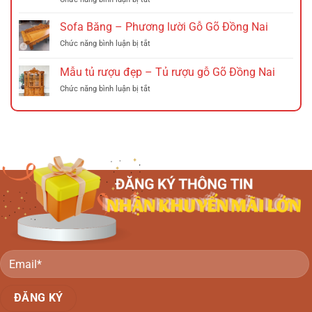
gỗ
Sofa
Đồng
xà
băng
Nai
Sofa Băng – Phương lười Gỗ Gõ Đồng Nai
cừ
gỗ
Đồng
ở
Chức năng bình luận bị tắt
Tràm
Nai
Sofa
(Phương
Băng
Mẫu tủ rượu đẹp – Tủ rượu gỗ Gõ Đồng Nai
lười
–
gỗ
ở
Chức năng bình luận bị tắt
Phương
tràm)
Mẫu
lười
Đồng
tủ
Gỗ
Nai
rượu
Gõ
đẹp
Đồng
–
Nai
Tủ
rượu
gỗ
Gõ
Đồng
Nai