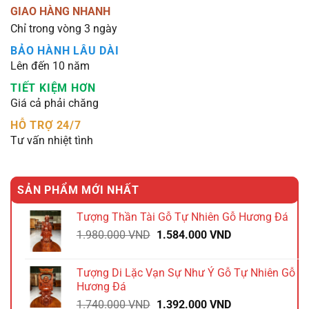
GIAO HÀNG NHANH
Chỉ trong vòng 3 ngày
BẢO HÀNH LÂU DÀI
Lên đến 10 năm
TIẾT KIỆM HƠN
Giá cả phải chăng
HỖ TRỢ 24/7
Tư vấn nhiệt tình
SẢN PHẨM MỚI NHẤT
Tượng Thần Tài Gỗ Tự Nhiên Gỗ Hương Đá
Giá
Giá
1.980.000
VND
1.584.000
VND
gốc
hiện
là:
tại
Tượng Di Lặc Vạn Sự Như Ý Gỗ Tự Nhiên Gỗ
1.980.000 VND.
là:
Hương Đá
1.584.000 VND.
Giá
Giá
1.740.000
VND
1.392.000
VND