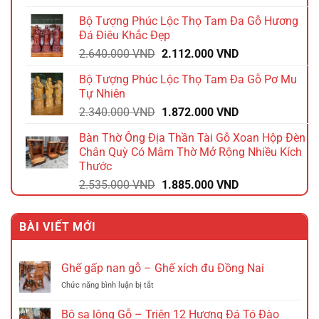
gốc
hiện
Bộ Tượng Phúc Lộc Thọ Tam Đa Gỗ Hương
là:
tại
Đá Điêu Khắc Đẹp
1.740.000 VND.
là:
Giá
Giá
2.640.000
VND
2.112.000
VND
1.392.000 VND.
gốc
hiện
Bộ Tượng Phúc Lộc Thọ Tam Đa Gỗ Pơ Mu
là:
tại
Tự Nhiên
2.640.000 VND.
là:
Giá
Giá
2.340.000
VND
1.872.000
VND
2.112.000 VND.
gốc
hiện
Bàn Thờ Ông Địa Thần Tài Gỗ Xoan Hộp Đèn
là:
tại
Chân Quỳ Có Mâm Thờ Mở Rộng Nhiều Kích
2.340.000 VND.
là:
Thước
1.872.000 VND.
Giá
Giá
2.535.000
VND
1.885.000
VND
gốc
hiện
là:
tại
BÀI VIẾT MỚI
2.535.000 VND.
là:
1.885.000 VND.
Ghế gấp nan gỗ – Ghế xích đu Đồng Nai
ở
Chức năng bình luận bị tắt
Ghế
gấp
Bộ sa lông Gỗ – Triện 12 Hương Đá Tó Đào