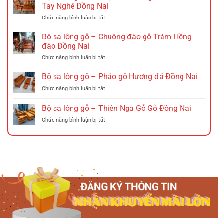
nan
Tay Nghê Đồng Nai
gỗ
ở
Chức năng bình luận bị tắt
–
Bộ
Ghế
sa
xích
Bộ sa lông gỗ – Chuông đào gỗ Tràm Hồng
lông
đu
đào Đồng Nai
Gỗ
Đồng
ở
Chức năng bình luận bị tắt
–
Nai
Bộ
Triện
sa
Bộ sa lông gỗ – Pháo gỗ Hương đá Đồng Nai
12
lông
Hương
ở
Chức năng bình luận bị tắt
gỗ
Đá
Bộ
–
Tó
sa
Bộ sa lông gỗ – Thiên Nga Gỗ Gõ Đồng Nai
Chuông
Đào
lông
đào
Tay
ở
Chức năng bình luận bị tắt
gỗ
gỗ
Nghê
Bộ
–
Tràm
Đồng
sa
Pháo
Hồng
Nai
lông
gỗ
đào
gỗ
Hương
Đồng
–
đá
Nai
Thiên
Đồng
Nga
Nai
Gỗ
Gõ
Đồng
Nai