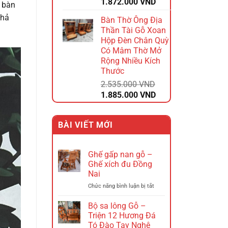
Giá
Giá
1.872.000
VND
m bàn
gốc
hiện
khả
Bàn Thờ Ông Địa
là:
tại
Thần Tài Gỗ Xoan
2.340.000 VND.
là:
Hộp Đèn Chân Quỳ
1.872.000 VND.
Có Mâm Thờ Mở
Rộng Nhiều Kích
Thước
2.535.000
VND
Giá
Giá
1.885.000
VND
gốc
hiện
là:
tại
BÀI VIẾT MỚI
2.535.000 VND.
là:
1.885.000 VND.
Ghế gấp nan gỗ –
Ghế xích đu Đồng
Nai
ở
Chức năng bình luận bị tắt
Ghế
gấp
Bộ sa lông Gỗ –
nan
Triện 12 Hương Đá
gỗ
Tó Đào Tay Nghê