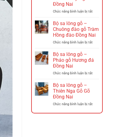
–
Đồng Nai
Ghế
xích
ở
Chức năng bình luận bị tắt
đu
Bộ
Đồng
sa
Bộ sa lông gỗ –
Nai
lông
Chuông đào gỗ Tràm
Gỗ
Hồng đào Đồng Nai
–
ở
Chức năng bình luận bị tắt
Triện
Bộ
12
sa
Hương
Bộ sa lông gỗ –
lông
Đá
Pháo gỗ Hương đá
gỗ
Tó
Đồng Nai
–
Đào
ở
Chức năng bình luận bị tắt
Chuông
Tay
Bộ
đào
Nghê
sa
gỗ
Đồng
Bộ sa lông gỗ –
lông
Tràm
Nai
Thiên Nga Gỗ Gõ
gỗ
Hồng
Đồng Nai
–
đào
ở
Chức năng bình luận bị tắt
Pháo
Đồng
Bộ
gỗ
Nai
sa
Hương
lông
đá
gỗ
Đồng
–
Nai
Thiên