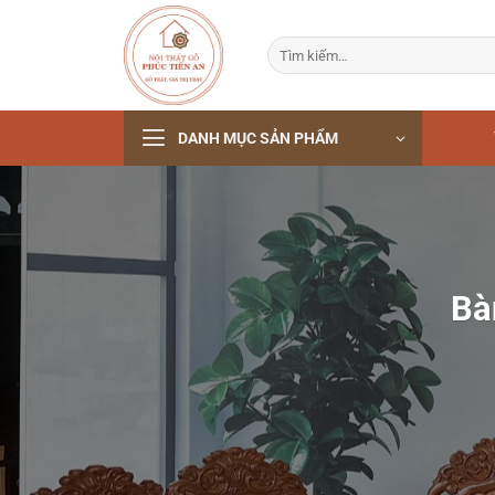
Bỏ
qua
Tìm
nội
kiếm:
dung
DANH MỤC SẢN PHẨM
Bà