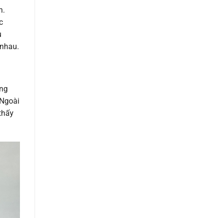
h.
c
u
 nhau.
ợng
 Ngoài
thấy