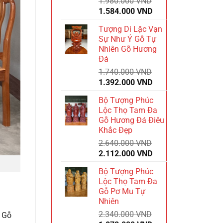
1.980.000
VND
Giá
Giá
1.584.000
VND
gốc
hiện
Tượng Di Lặc Vạn
là:
tại
Sự Như Ý Gỗ Tự
1.980.000 VND.
là:
Nhiên Gỗ Hương
1.584.000 VND.
Đá
1.740.000
VND
Giá
Giá
1.392.000
VND
gốc
hiện
Bộ Tượng Phúc
là:
tại
Lộc Thọ Tam Đa
1.740.000 VND.
là:
Gỗ Hương Đá Điêu
1.392.000 VND.
Khắc Đẹp
2.640.000
VND
Giá
Giá
2.112.000
VND
gốc
hiện
Bộ Tượng Phúc
là:
tại
Lộc Thọ Tam Đa
2.640.000 VND.
là:
Gỗ Pơ Mu Tự
2.112.000 VND.
Nhiên
2.340.000
VND
. Gỗ