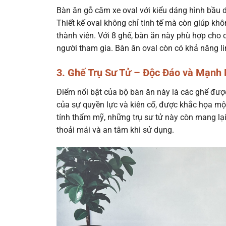
Bàn ăn gỗ căm xe oval với kiểu dáng hình bầu d
Thiết kế oval không chỉ tinh tế mà còn giúp kh
thành viên. Với 8 ghế, bàn ăn này phù hợp cho 
người tham gia. Bàn ăn oval còn có khả năng lin
3. Ghế Trụ Sư Tử – Độc Đáo và Mạnh
Điểm nổi bật của bộ bàn ăn này là các ghế được 
của sự quyền lực và kiên cố, được khắc họa mộ
tính thẩm mỹ, những trụ sư tử này còn mang lạ
thoải mái và an tâm khi sử dụng.