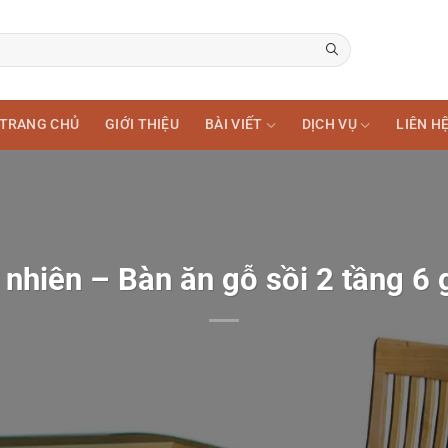
TRANG CHỦ
GIỚI THIỆU
BÀI VIẾT
DỊCH VỤ
LIÊN H
 nhiên – Bàn ăn gỗ sồi 2 tầng 6