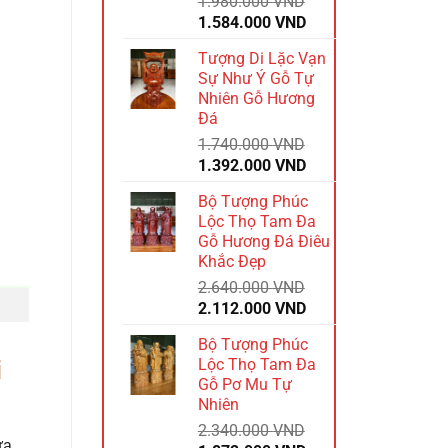
1.980.000
VND
Giá
Giá
1.584.000
VND
gốc
hiện
Tượng Di Lặc Vạn
là:
tại
Sự Như Ý Gỗ Tự
1.980.000 VND.
là:
Nhiên Gỗ Hương
1.584.000 VND.
Đá
1.740.000
VND
Giá
Giá
1.392.000
VND
gốc
hiện
Bộ Tượng Phúc
là:
tại
Lộc Thọ Tam Đa
1.740.000 VND.
là:
Gỗ Hương Đá Điêu
1.392.000 VND.
Khắc Đẹp
2.640.000
VND
Giá
Giá
2.112.000
VND
gốc
hiện
Bộ Tượng Phúc
là:
tại
Lộc Thọ Tam Đa
i
2.640.000 VND.
là:
Gỗ Pơ Mu Tự
2.112.000 VND.
Nhiên
2.340.000
VND
ừa