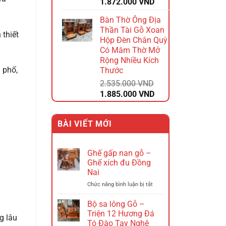
Giá
Giá
1.872.000
VND
gốc
hiện
Bàn Thờ Ông Địa
là:
tại
Thần Tài Gỗ Xoan
2.340.000 VND.
là:
 thiết
Hộp Đèn Chân Quỳ
1.872.000 VND.
Có Mâm Thờ Mở
Rộng Nhiều Kích
 phố,
Thước
2.535.000
VND
Giá
Giá
1.885.000
VND
gốc
hiện
là:
tại
BÀI VIẾT MỚI
2.535.000 VND.
là:
1.885.000 VND.
Ghế gấp nan gỗ –
Ghế xích đu Đồng
Nai
ở
Chức năng bình luận bị tắt
Ghế
gấp
Bộ sa lông Gỗ –
nan
Triện 12 Hương Đá
g lâu
gỗ
Tó Đào Tay Nghê