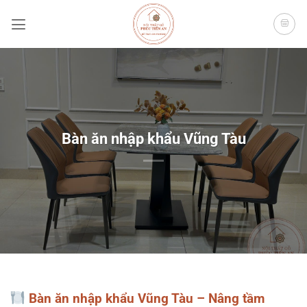
Bỏ
qua
nội
dung
Bàn ăn nhập khẩu Vũng Tàu
Bàn ăn nhập khẩu Vũng Tàu – Nâng tầm