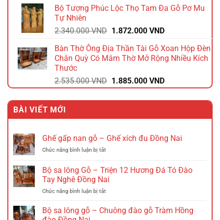
gốc
hiện
Bộ Tượng Phúc Lộc Thọ Tam Đa Gỗ Pơ Mu
là:
tại
Tự Nhiên
2.640.000 VND.
là:
Giá
Giá
2.340.000
VND
1.872.000
VND
2.112.000 VND.
gốc
hiện
Bàn Thờ Ông Địa Thần Tài Gỗ Xoan Hộp Đèn
là:
tại
Chân Quỳ Có Mâm Thờ Mở Rộng Nhiều Kích
2.340.000 VND.
là:
Thước
1.872.000 VND.
Giá
Giá
2.535.000
VND
1.885.000
VND
gốc
hiện
là:
tại
BÀI VIẾT MỚI
2.535.000 VND.
là:
1.885.000 VND.
Ghế gấp nan gỗ – Ghế xích đu Đồng Nai
ở
Chức năng bình luận bị tắt
Ghế
gấp
Bộ sa lông Gỗ – Triện 12 Hương Đá Tó Đào
nan
Tay Nghê Đồng Nai
gỗ
ở
Chức năng bình luận bị tắt
–
Bộ
Ghế
sa
xích
Bộ sa lông gỗ – Chuông đào gỗ Tràm Hồng
lông
đu
đào Đồng Nai