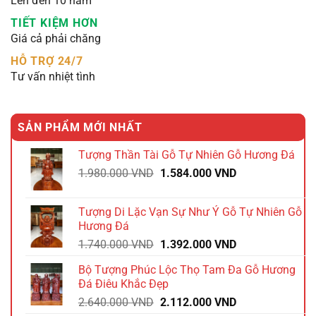
Lên đến 10 năm
TIẾT KIỆM HƠN
Giá cả phải chăng
HỖ TRỢ 24/7
Tư vấn nhiệt tình
SẢN PHẨM MỚI NHẤT
Tượng Thần Tài Gỗ Tự Nhiên Gỗ Hương Đá
Giá
Giá
1.980.000
VND
1.584.000
VND
gốc
hiện
là:
tại
Tượng Di Lặc Vạn Sự Như Ý Gỗ Tự Nhiên Gỗ
1.980.000 VND.
là:
Hương Đá
1.584.000 VND.
Giá
Giá
1.740.000
VND
1.392.000
VND
gốc
hiện
Bộ Tượng Phúc Lộc Thọ Tam Đa Gỗ Hương
là:
tại
Đá Điêu Khắc Đẹp
1.740.000 VND.
là:
Giá
Giá
2.640.000
VND
2.112.000
VND
1.392.000 VND.