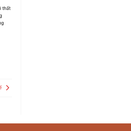
 thất
g
ng
hế