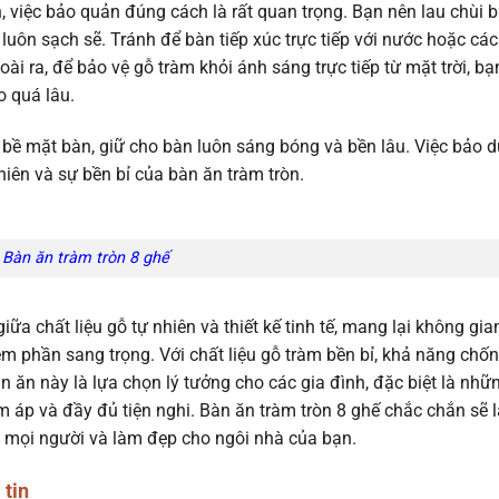
n, việc bảo quản đúng cách là rất quan trọng. Bạn nên lau chùi 
ôn sạch sẽ. Tránh để bàn tiếp xúc trực tiếp với nước hoặc các
ài ra, để bảo vệ gỗ tràm khỏi ánh sáng trực tiếp từ mặt trời, bạ
o quá lâu.
bề mặt bàn, giữ cho bàn luôn sáng bóng và bền lâu. Việc bảo 
hiên và sự bền bỉ của bàn ăn tràm tròn.
Bàn ăn tràm tròn 8 ghế
ữa chất liệu gỗ tự nhiên và thiết kế tinh tế, mang lại không gia
 phần sang trọng. Với chất liệu gỗ tràm bền bỉ, khả năng chố
àn ăn này là lựa chọn lý tưởng cho các gia đình, đặc biệt là nhữ
 áp và đầy đủ tiện nghi. Bàn ăn tràm tròn 8 ghế chắc chắn sẽ l
i mọi người và làm đẹp cho ngôi nhà của bạn.
 tin