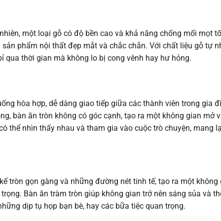
nhiên, một loại gỗ có độ bền cao và khả năng chống mối mọt tố
g sản phẩm nội thất đẹp mắt và chắc chắn. Với chất liệu gỗ tự n
 bỉ qua thời gian mà không lo bị cong vênh hay hư hỏng.
uống hòa hợp, dễ dàng giao tiếp giữa các thành viên trong gia đ
ng, bàn ăn tròn không có góc cạnh, tạo ra một không gian mở 
có thể nhìn thấy nhau và tham gia vào cuộc trò chuyện, mang l
 kế tròn gọn gàng và những đường nét tinh tế, tạo ra một không
ọng. Bàn ăn tràm tròn giúp không gian trở nên sáng sủa và th
hững dịp tụ họp bạn bè, hay các bữa tiệc quan trọng.