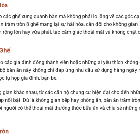
Hòa
xếp các ghế xung quanh bàn mà không phải lo lắng về các góc c
ăn tràm tròn 8 ghế mang lại sự hài hòa, cân đối cho không gian
 rộng lớn hay vừa phải, tạo cảm giác thoải mái và không chật c
 Ghế
ho các gia đình đông thành viên hoặc những ai yêu thích không 
m, bộ bàn ăn này không chỉ đáp ứng nhu cầu sử dụng hàng ngày
ộc tụ họp gia đình, bạn bè.
 gian khác nhau, từ các căn hộ chung cư hiện đại cho đến nhữ
đẹp nổi bật. Dù là không gian bếp hay phòng ăn, bàn ăn tràm trò
ọi người có thể thoải mái thưởng thức bữa ăn và chia sẻ những
ròn