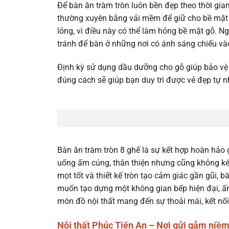
Để bàn ăn tràm tròn luôn bền đẹp theo thời gia
thường xuyên bằng vải mềm để giữ cho bề mặt lu
lỏng, vì điều này có thể làm hỏng bề mặt gỗ. Ngo
tránh để bàn ở những nơi có ánh sáng chiếu và
Định kỳ sử dụng dầu dưỡng cho gỗ giúp bảo vệ 
đúng cách sẽ giúp bạn duy trì được vẻ đẹp tự n
Bàn ăn tràm tròn 8 ghế là sự kết hợp hoàn hảo gi
uống ấm cúng, thân thiện nhưng cũng không kém
mọt tốt và thiết kế tròn tạo cảm giác gần gũi, b
muốn tạo dựng một không gian bếp hiện đại, ấm
món đồ nội thất mang đến sự thoải mái, kết nố
Nội thất Phúc Tiến An – Nơi gửi gắm niềm