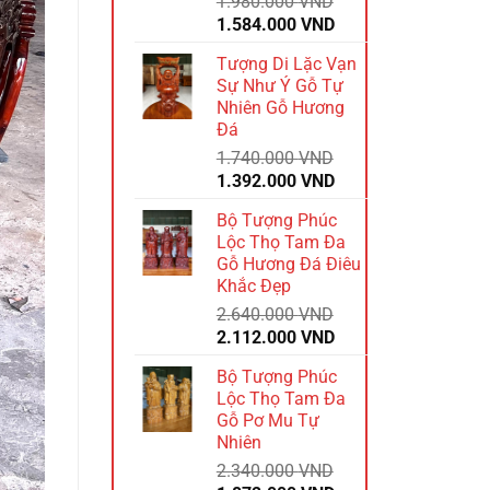
1.980.000
VND
Giá
Giá
1.584.000
VND
gốc
hiện
Tượng Di Lặc Vạn
là:
tại
Sự Như Ý Gỗ Tự
1.980.000 VND.
là:
Nhiên Gỗ Hương
1.584.000 VND.
Đá
1.740.000
VND
Giá
Giá
1.392.000
VND
gốc
hiện
Bộ Tượng Phúc
là:
tại
Lộc Thọ Tam Đa
1.740.000 VND.
là:
Gỗ Hương Đá Điêu
1.392.000 VND.
Khắc Đẹp
2.640.000
VND
Giá
Giá
2.112.000
VND
gốc
hiện
Bộ Tượng Phúc
là:
tại
Lộc Thọ Tam Đa
2.640.000 VND.
là:
Gỗ Pơ Mu Tự
2.112.000 VND.
Nhiên
2.340.000
VND