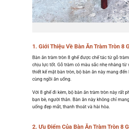
1. Giới Thiệu Về Bàn Ăn Tràm Tròn 8 
Bàn ăn tràm tròn 8 ghế được chế tác từ gỗ tràm 
chịu lực tốt. Gỗ tràm có màu sắc nhẹ nhàng từ 
thiết kế mặt bàn tròn, bộ bàn ăn này mang đến 
cùng ngồi ăn uống.
Với 8 ghế đi kèm, bộ bàn ăn tràm tròn này rất
bạn bè, người thân. Bàn ăn này không chỉ mang 
uống đẹp mắt, thanh thoát và hài hòa.
2. Ưu Điểm Của Bàn Ăn Tràm Tròn 8 