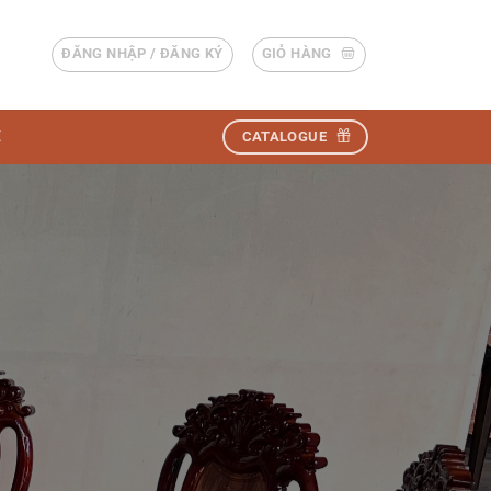
ĐĂNG NHẬP / ĐĂNG KÝ
GIỎ HÀNG
Ệ
CATALOGUE