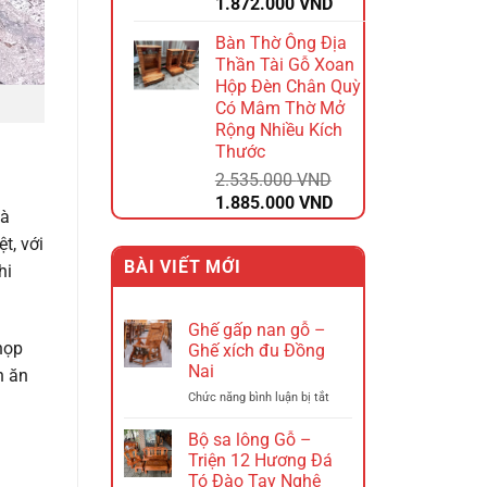
Giá
Giá
1.872.000
VND
gốc
hiện
Bàn Thờ Ông Địa
là:
tại
Thần Tài Gỗ Xoan
2.340.000 VND.
là:
Hộp Đèn Chân Quỳ
1.872.000 VND.
Có Mâm Thờ Mở
Rộng Nhiều Kích
Thước
2.535.000
VND
Giá
Giá
1.885.000
VND
và
gốc
hiện
t, với
là:
tại
BÀI VIẾT MỚI
2.535.000 VND.
là:
hi
1.885.000 VND.
Ghế gấp nan gỗ –
họp
Ghế xích đu Đồng
Nai
n ăn
ở
Chức năng bình luận bị tắt
Ghế
gấp
Bộ sa lông Gỗ –
nan
Triện 12 Hương Đá
gỗ
Tó Đào Tay Nghê