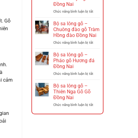
–
Đồng Nai
Ghế
xích
ở
Chức năng bình luận bị tắt
đu
Bộ
t. Gỗ
Đồng
sa
Bộ sa lông gỗ –
Nai
lông
hiên
Chuông đào gỗ Tràm
Gỗ
Hồng đào Đồng Nai
–
ở
Chức năng bình luận bị tắt
Triện
Bộ
12
sa
Hương
Bộ sa lông gỗ –
lông
Đá
Pháo gỗ Hương đá
gỗ
ình.
Tó
Đồng Nai
–
Đào
và
ở
Chức năng bình luận bị tắt
Chuông
Tay
Bộ
ại cảm
đào
Nghê
sa
gỗ
Đồng
Bộ sa lông gỗ –
lông
Tràm
Nai
Thiên Nga Gỗ Gõ
gỗ
Hồng
Đồng Nai
–
đào
ở
Chức năng bình luận bị tắt
Pháo
Đồng
Bộ
gỗ
Nai
 gian
sa
Hương
oải
lông
đá
gỗ
Đồng
–
Nai
Thiên