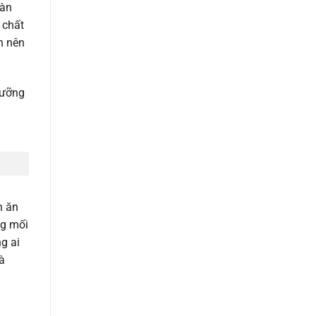
bàn
 chất
n nên
dưỡng
n ăn
ng mối
ng ai
à