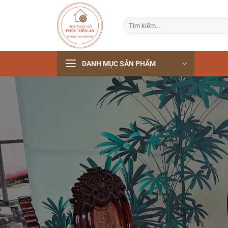
Bỏ
qua
Tìm
nội
kiếm:
dung
DANH MỤC SẢN PHẨM