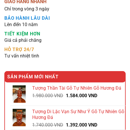
GIAO HÀNG NHANH
Chỉ trong vòng 3 ngày
BẢO HÀNH LÂU DÀI
Lên đến 10 năm
TIẾT KIỆM HƠN
Giá cả phải chăng
HỖ TRỢ 24/7
Tư vấn nhiệt tình
SẢN PHẨM MỚI NHẤT
Tượng Thần Tài Gỗ Tự Nhiên Gỗ Hương Đá
Giá
Giá
1.980.000
VND
1.584.000
VND
gốc
hiện
là:
tại
Tượng Di Lặc Vạn Sự Như Ý Gỗ Tự Nhiên Gỗ
1.980.000 VND.
là:
Hương Đá
1.584.000 VND.
Giá
Giá
1.740.000
VND
1.392.000
VND