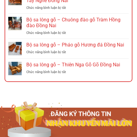
Tay Nghê Đồng Nai
gỗ
ở
Chức năng bình luận bị tắt
–
Bộ
Ghế
sa
xích
Bộ sa lông gỗ – Chuông đào gỗ Tràm Hồng
lông
đu
đào Đồng Nai
Gỗ
Đồng
ở
Chức năng bình luận bị tắt
–
Nai
Bộ
Triện
sa
Bộ sa lông gỗ – Pháo gỗ Hương đá Đồng Nai
12
lông
Hương
ở
Chức năng bình luận bị tắt
gỗ
Đá
Bộ
–
Tó
sa
Bộ sa lông gỗ – Thiên Nga Gỗ Gõ Đồng Nai
Chuông
Đào
lông
đào
Tay
ở
Chức năng bình luận bị tắt
gỗ
gỗ
Nghê
Bộ
–
Tràm
Đồng
sa
Pháo
Hồng
Nai
lông
gỗ
đào
gỗ
Hương
Đồng
–
đá
Nai
Thiên
Đồng
Nga
Nai
Gỗ
Gõ
Đồng
Nai