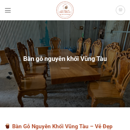
Bỏ
qua
nội
dung
Bàn gỗ nguyên khối Vũng Tàu
Bàn Gỗ Nguyên Khối Vũng Tàu – Vẻ Đẹp