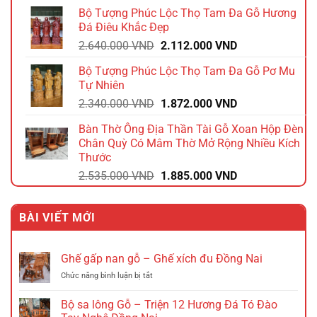
gốc
hiện
Bộ Tượng Phúc Lộc Thọ Tam Đa Gỗ Hương
là:
tại
Đá Điêu Khắc Đẹp
1.740.000 VND.
là:
Giá
Giá
2.640.000
VND
2.112.000
VND
1.392.000 VND.
gốc
hiện
Bộ Tượng Phúc Lộc Thọ Tam Đa Gỗ Pơ Mu
là:
tại
Tự Nhiên
2.640.000 VND.
là:
Giá
Giá
2.340.000
VND
1.872.000
VND
2.112.000 VND.
gốc
hiện
Bàn Thờ Ông Địa Thần Tài Gỗ Xoan Hộp Đèn
là:
tại
Chân Quỳ Có Mâm Thờ Mở Rộng Nhiều Kích
2.340.000 VND.
là:
Thước
1.872.000 VND.
Giá
Giá
2.535.000
VND
1.885.000
VND
gốc
hiện
là:
tại
BÀI VIẾT MỚI
2.535.000 VND.
là:
1.885.000 VND.
Ghế gấp nan gỗ – Ghế xích đu Đồng Nai
ở
Chức năng bình luận bị tắt
Ghế
gấp
Bộ sa lông Gỗ – Triện 12 Hương Đá Tó Đào
nan