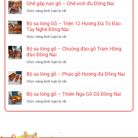
Ghế gấp nan gỗ – Ghế xích đu Đồng Nai
ở
Chức năng bình luận bị tắt
Ghế
gấp
Bộ sa lông Gỗ – Triện 12 Hương Đá Tó Đào
nan
Tay Nghê Đồng Nai
gỗ
ở
Chức năng bình luận bị tắt
–
Bộ
Ghế
sa
xích
Bộ sa lông gỗ – Chuông đào gỗ Tràm Hồng
lông
đu
đào Đồng Nai
Gỗ
Đồng
ở
Chức năng bình luận bị tắt
–
Nai
Bộ
Triện
sa
Bộ sa lông gỗ – Pháo gỗ Hương đá Đồng Nai
12
lông
Hương
ở
Chức năng bình luận bị tắt
gỗ
Đá
Bộ
–
Tó
sa
Bộ sa lông gỗ – Thiên Nga Gỗ Gõ Đồng Nai
Chuông
Đào
lông
đào
Tay
ở
Chức năng bình luận bị tắt
gỗ
gỗ
Nghê
Bộ
–
Tràm
Đồng
sa
Pháo
Hồng
Nai
lông
gỗ
đào
gỗ
Hương
Đồng
–
đá
Nai
Thiên
Đồng
Nga