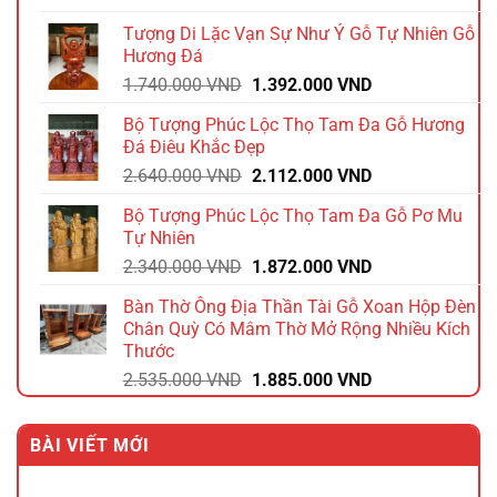
là:
tại
Tượng Di Lặc Vạn Sự Như Ý Gỗ Tự Nhiên Gỗ
1.980.000 VND.
là:
Hương Đá
1.584.000 VND.
Giá
Giá
1.740.000
VND
1.392.000
VND
gốc
hiện
Bộ Tượng Phúc Lộc Thọ Tam Đa Gỗ Hương
là:
tại
Đá Điêu Khắc Đẹp
1.740.000 VND.
là:
Giá
Giá
2.640.000
VND
2.112.000
VND
1.392.000 VND.
gốc
hiện
Bộ Tượng Phúc Lộc Thọ Tam Đa Gỗ Pơ Mu
là:
tại
Tự Nhiên
2.640.000 VND.
là:
Giá
Giá
2.340.000
VND
1.872.000
VND
2.112.000 VND.
gốc
hiện
Bàn Thờ Ông Địa Thần Tài Gỗ Xoan Hộp Đèn
là:
tại
Chân Quỳ Có Mâm Thờ Mở Rộng Nhiều Kích
2.340.000 VND.
là:
Thước
1.872.000 VND.
Giá
Giá
2.535.000
VND
1.885.000
VND
gốc
hiện
là:
tại
BÀI VIẾT MỚI
2.535.000 VND.
là:
1.885.000 VND.