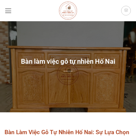
Bỏ
qua
nội
dung
Bàn làm việc gỗ tự nhiên Hố Nai
Bàn Làm Việc Gỗ Tự Nhiên Hố Nai: Sự Lựa Chọn