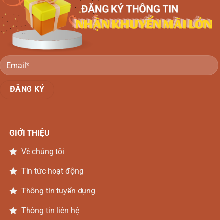
Nai
Gỗ
Gõ
Đồng
Nai
GIỚI THIỆU
Về chúng tôi
Tin tức hoạt động
Thông tin tuyển dụng
Thông tin liên hệ