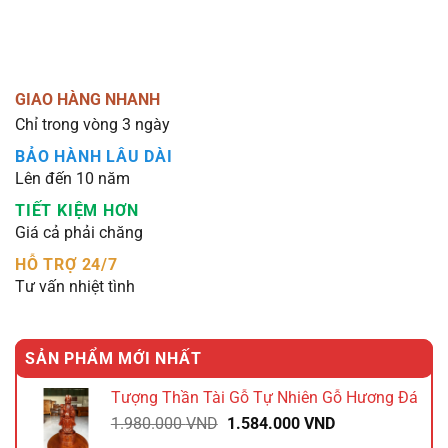
GIAO HÀNG NHANH
Chỉ trong vòng 3 ngày
BẢO HÀNH LÂU DÀI
Lên đến 10 năm
TIẾT KIỆM HƠN
Giá cả phải chăng
HỖ TRỢ 24/7
Tư vấn nhiệt tình
SẢN PHẨM MỚI NHẤT
Tượng Thần Tài Gỗ Tự Nhiên Gỗ Hương Đá
Giá
Giá
1.980.000
VND
1.584.000
VND
gốc
hiện