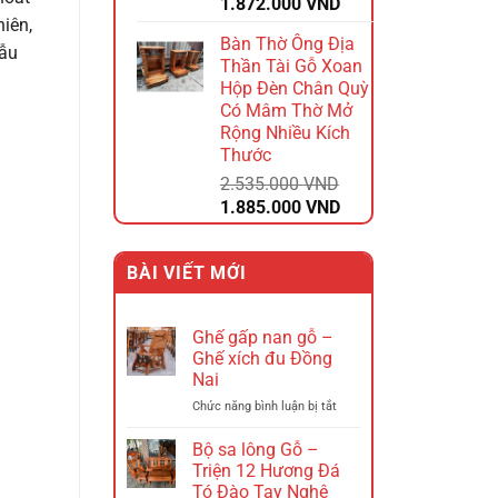
Giá
Giá
1.872.000
VND
iên,
gốc
hiện
Bàn Thờ Ông Địa
là:
tại
mẫu
Thần Tài Gỗ Xoan
2.340.000 VND.
là:
Hộp Đèn Chân Quỳ
1.872.000 VND.
Có Mâm Thờ Mở
Rộng Nhiều Kích
Thước
2.535.000
VND
Giá
Giá
1.885.000
VND
gốc
hiện
là:
tại
BÀI VIẾT MỚI
2.535.000 VND.
là:
1.885.000 VND.
Ghế gấp nan gỗ –
Ghế xích đu Đồng
Nai
ở
Chức năng bình luận bị tắt
Ghế
gấp
Bộ sa lông Gỗ –
nan
Triện 12 Hương Đá
gỗ
Tó Đào Tay Nghê