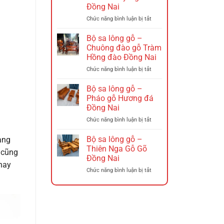
–
Đồng Nai
Ghế
xích
ở
Chức năng bình luận bị tắt
đu
Bộ
Đồng
sa
Bộ sa lông gỗ –
Nai
lông
Chuông đào gỗ Tràm
Gỗ
Hồng đào Đồng Nai
–
ở
Chức năng bình luận bị tắt
Triện
Bộ
12
sa
Hương
Bộ sa lông gỗ –
lông
Đá
Pháo gỗ Hương đá
gỗ
Tó
Đồng Nai
–
Đào
ở
Chức năng bình luận bị tắt
Chuông
Tay
Bộ
đào
Nghê
sa
gỗ
Đồng
Bộ sa lông gỗ –
ang
lông
Tràm
Nai
Thiên Nga Gỗ Gõ
 cũng
gỗ
Hồng
Đồng Nai
–
đào
thay
ở
Chức năng bình luận bị tắt
Pháo
Đồng
Bộ
gỗ
Nai
sa
Hương
lông
đá
gỗ
Đồng
–
Nai
Thiên