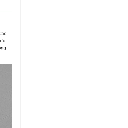
Các
lưu
ông