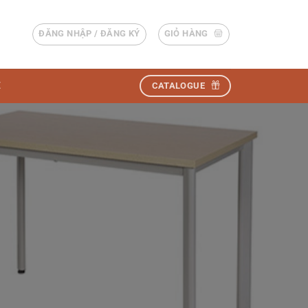
ĐĂNG NHẬP / ĐĂNG KÝ
GIỎ HÀNG
Ệ
CATALOGUE