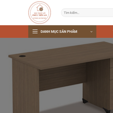
Bỏ
qua
Tìm
nội
kiếm:
dung
DANH MỤC SẢN PHẨM