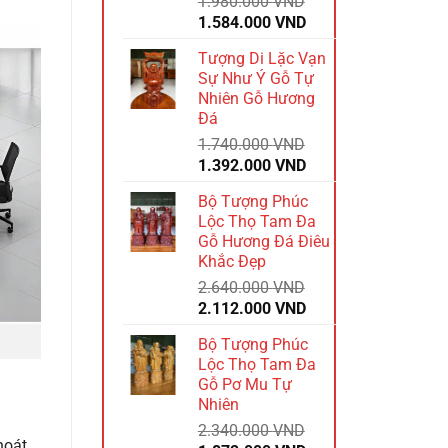
1.980.000
VND
Giá
Giá
1.584.000
VND
gốc
hiện
Tượng Di Lặc Vạn
là:
tại
Sự Như Ý Gỗ Tự
1.980.000 VND.
là:
Nhiên Gỗ Hương
1.584.000 VND.
Đá
1.740.000
VND
Giá
Giá
1.392.000
VND
gốc
hiện
Bộ Tượng Phúc
là:
tại
Lộc Thọ Tam Đa
1.740.000 VND.
là:
Gỗ Hương Đá Điêu
1.392.000 VND.
Khắc Đẹp
2.640.000
VND
Giá
Giá
2.112.000
VND
gốc
hiện
Bộ Tượng Phúc
là:
tại
Lộc Thọ Tam Đa
2.640.000 VND.
là:
Gỗ Pơ Mu Tự
2.112.000 VND.
Nhiên
2.340.000
VND
hoát