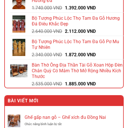
Hương Đá
1.584.000 VND.
Giá
Giá
1.740.000
VND
1.392.000
VND
gốc
hiện
Bộ Tượng Phúc Lộc Thọ Tam Đa Gỗ Hương
là:
tại
Đá Điêu Khắc Đẹp
1.740.000 VND.
là:
Giá
Giá
2.640.000
VND
2.112.000
VND
1.392.000 VND.
gốc
hiện
Bộ Tượng Phúc Lộc Thọ Tam Đa Gỗ Pơ Mu
là:
tại
Tự Nhiên
2.640.000 VND.
là:
Giá
Giá
2.340.000
VND
1.872.000
VND
2.112.000 VND.
gốc
hiện
Bàn Thờ Ông Địa Thần Tài Gỗ Xoan Hộp Đèn
là:
tại
Chân Quỳ Có Mâm Thờ Mở Rộng Nhiều Kích
2.340.000 VND.
là:
Thước
1.872.000 VND.
Giá
Giá
2.535.000
VND
1.885.000
VND
gốc
hiện
là:
tại
BÀI VIẾT MỚI
2.535.000 VND.
là:
1.885.000 VND.
Ghế gấp nan gỗ – Ghế xích đu Đồng Nai
ở
Chức năng bình luận bị tắt