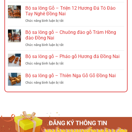
Ghế
gấp
Bộ sa lông Gỗ – Triện 12 Hương Đá Tó Đào
nan
Tay Nghê Đồng Nai
gỗ
ở
Chức năng bình luận bị tắt
–
Bộ
Ghế
sa
xích
Bộ sa lông gỗ – Chuông đào gỗ Tràm Hồng
lông
đu
đào Đồng Nai
Gỗ
Đồng
ở
Chức năng bình luận bị tắt
–
Nai
Bộ
Triện
sa
Bộ sa lông gỗ – Pháo gỗ Hương đá Đồng Nai
12
lông
Hương
ở
Chức năng bình luận bị tắt
gỗ
Đá
Bộ
–
Tó
sa
Bộ sa lông gỗ – Thiên Nga Gỗ Gõ Đồng Nai
Chuông
Đào
lông
đào
Tay
ở
Chức năng bình luận bị tắt
gỗ
gỗ
Nghê
Bộ
–
Tràm
Đồng
sa
Pháo
Hồng
Nai
lông
gỗ
đào
gỗ
Hương
Đồng
–
đá
Nai
Thiên
Đồng
Nga
Nai
Gỗ
Gõ