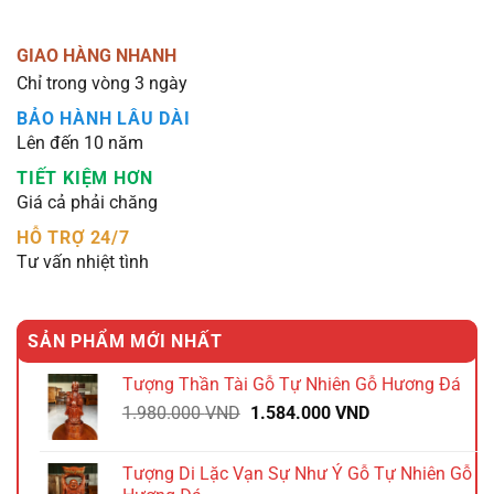
GIAO HÀNG NHANH
Chỉ trong vòng 3 ngày
BẢO HÀNH LÂU DÀI
Lên đến 10 năm
TIẾT KIỆM HƠN
Giá cả phải chăng
HỖ TRỢ 24/7
Tư vấn nhiệt tình
SẢN PHẨM MỚI NHẤT
Tượng Thần Tài Gỗ Tự Nhiên Gỗ Hương Đá
Giá
Giá
1.980.000
VND
1.584.000
VND
gốc
hiện
là:
tại
Tượng Di Lặc Vạn Sự Như Ý Gỗ Tự Nhiên Gỗ
1.980.000 VND.
là: