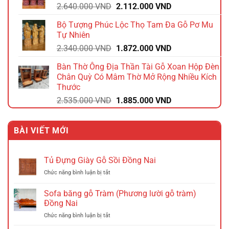
Giá
Giá
2.640.000
VND
2.112.000
VND
1.392.000 VND.
gốc
hiện
Bộ Tượng Phúc Lộc Thọ Tam Đa Gỗ Pơ Mu
là:
tại
Tự Nhiên
2.640.000 VND.
là:
Giá
Giá
2.340.000
VND
1.872.000
VND
2.112.000 VND.
gốc
hiện
Bàn Thờ Ông Địa Thần Tài Gỗ Xoan Hộp Đèn
là:
tại
Chân Quỳ Có Mâm Thờ Mở Rộng Nhiều Kích
2.340.000 VND.
là:
Thước
1.872.000 VND.
Giá
Giá
2.535.000
VND
1.885.000
VND
gốc
hiện
là:
tại
BÀI VIẾT MỚI
2.535.000 VND.
là:
1.885.000 VND.
Tủ Đựng Giày Gỗ Sồi Đồng Nai
ở
Chức năng bình luận bị tắt
Tủ
Đựng
Sofa băng gỗ Tràm (Phương lười gỗ tràm)
Giày
Đồng Nai
Gỗ
ở
Chức năng bình luận bị tắt
Sồi
Sofa
Đồng