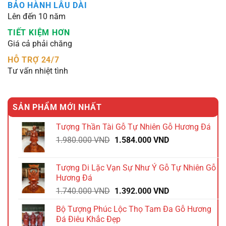
BẢO HÀNH LÂU DÀI
Lên đến 10 năm
TIẾT KIỆM HƠN
Giá cả phải chăng
HỖ TRỢ 24/7
Tư vấn nhiệt tình
SẢN PHẨM MỚI NHẤT
Tượng Thần Tài Gỗ Tự Nhiên Gỗ Hương Đá
Giá
Giá
1.980.000
VND
1.584.000
VND
gốc
hiện
là:
tại
Tượng Di Lặc Vạn Sự Như Ý Gỗ Tự Nhiên Gỗ
1.980.000 VND.
là:
Hương Đá
1.584.000 VND.
Giá
Giá
1.740.000
VND
1.392.000
VND
gốc
hiện
Bộ Tượng Phúc Lộc Thọ Tam Đa Gỗ Hương
là:
tại
Đá Điêu Khắc Đẹp
1.740.000 VND.
là: