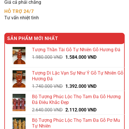
Giá cả phải chăng
HỖ TRỢ 24/7
Tư vấn nhiệt tình
SẢN PHẨM MỚI NHẤT
Tượng Thần Tài Gỗ Tự Nhiên Gỗ Hương Đá
Giá
Giá
1.980.000
VND
1.584.000
VND
gốc
hiện
là:
tại
Tượng Di Lặc Vạn Sự Như Ý Gỗ Tự Nhiên Gỗ
1.980.000 VND.
là:
Hương Đá
1.584.000 VND.
Giá
Giá
1.740.000
VND
1.392.000
VND
gốc
hiện
Bộ Tượng Phúc Lộc Thọ Tam Đa Gỗ Hương
là:
tại
Đá Điêu Khắc Đẹp
1.740.000 VND.
là:
Giá
Giá
2.640.000
VND
2.112.000
VND
1.392.000 VND.
gốc
hiện
Bộ Tượng Phúc Lộc Thọ Tam Đa Gỗ Pơ Mu
là:
tại
Tự Nhiên
2.640.000 VND.
là: