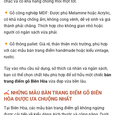
chắc và có khả năng chống mối mọt tốt.
Gỗ công nghiệp MDF: Được phủ Melamine hoặc Acrylic,
có khả năng chống ẩm, không cong vênh, dễ vệ sinh và giá
thành phải chăng. Thích hợp cho không gian nhỏ hoặc
người có ngân sách vừa phải.
Gỗ thông pallet: Giá rẻ, thân thiện môi trường, phù hợp
với các mẫu bàn trang điểm handmade hoặc kiểu vintage,
rustic.
Tùy vào nhu cầu sử dụng, sở thích cá nhân và ngân sách,
bạn có thể chọn chất liệu phù hợp để sở hữu một chiếc
bàn
trang điểm gỗ Biên Hòa
vừa đẹp vừa bền lâu.
NHỮNG MẪU BÀN TRANG ĐIỂM GỖ BIÊN
HÒA ĐƯỢC ƯA CHUỘNG NHẤT
Tại Biên Hòa, các mẫu bàn trang điểm gỗ không ngừng
được cải tiến về kiểu dáng, kích thước và công năng. Dưới