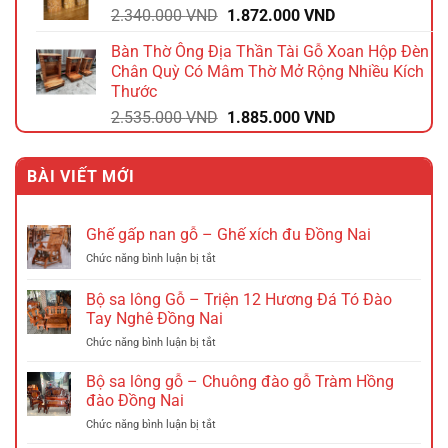
Giá
Giá
2.340.000
VND
1.872.000
VND
2.112.000 VND.
gốc
hiện
Bàn Thờ Ông Địa Thần Tài Gỗ Xoan Hộp Đèn
là:
tại
Chân Quỳ Có Mâm Thờ Mở Rộng Nhiều Kích
2.340.000 VND.
là:
Thước
1.872.000 VND.
Giá
Giá
2.535.000
VND
1.885.000
VND
gốc
hiện
là:
tại
BÀI VIẾT MỚI
2.535.000 VND.
là:
1.885.000 VND.
Ghế gấp nan gỗ – Ghế xích đu Đồng Nai
ở
Chức năng bình luận bị tắt
Ghế
gấp
Bộ sa lông Gỗ – Triện 12 Hương Đá Tó Đào
nan
Tay Nghê Đồng Nai
gỗ
ở
Chức năng bình luận bị tắt
–
Bộ
Ghế
sa
xích
Bộ sa lông gỗ – Chuông đào gỗ Tràm Hồng
lông
đu
đào Đồng Nai
Gỗ
Đồng
ở
Chức năng bình luận bị tắt
–
Nai
Bộ
Triện