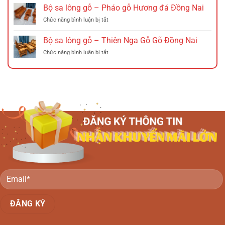
sa
Bộ sa lông gỗ – Pháo gỗ Hương đá Đồng Nai
12
lông
Hương
ở
Chức năng bình luận bị tắt
gỗ
Đá
Bộ
–
Tó
sa
Bộ sa lông gỗ – Thiên Nga Gỗ Gõ Đồng Nai
Chuông
Đào
lông
đào
Tay
ở
Chức năng bình luận bị tắt
gỗ
gỗ
Nghê
Bộ
–
Tràm
Đồng
sa
Pháo
Hồng
Nai
lông
gỗ
đào
gỗ
Hương
Đồng
–
đá
Nai
Thiên
Đồng
Nga
Nai
Gỗ
Gõ
Đồng
Nai