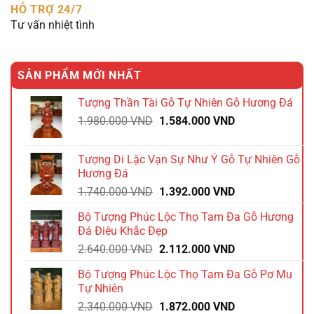
HỖ TRỢ 24/7
Tư vấn nhiệt tình
SẢN PHẨM MỚI NHẤT
Tượng Thần Tài Gỗ Tự Nhiên Gỗ Hương Đá
Giá
Giá
1.980.000
VND
1.584.000
VND
gốc
hiện
là:
tại
Tượng Di Lặc Vạn Sự Như Ý Gỗ Tự Nhiên Gỗ
1.980.000 VND.
là:
Hương Đá
1.584.000 VND.
Giá
Giá
1.740.000
VND
1.392.000
VND
gốc
hiện
Bộ Tượng Phúc Lộc Thọ Tam Đa Gỗ Hương
là:
tại
Đá Điêu Khắc Đẹp
1.740.000 VND.
là:
Giá
Giá
2.640.000
VND
2.112.000
VND
1.392.000 VND.
gốc
hiện
Bộ Tượng Phúc Lộc Thọ Tam Đa Gỗ Pơ Mu
là:
tại
Tự Nhiên
2.640.000 VND.
là:
Giá
Giá
2.340.000
VND
1.872.000
VND
2.112.000 VND.