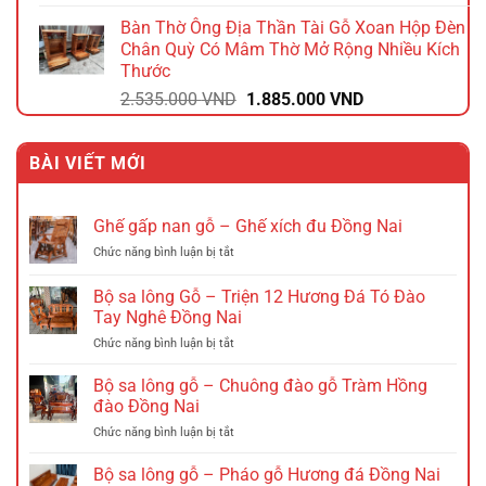
gốc
hiện
Bàn Thờ Ông Địa Thần Tài Gỗ Xoan Hộp Đèn
là:
tại
Chân Quỳ Có Mâm Thờ Mở Rộng Nhiều Kích
2.340.000 VND.
là:
Thước
1.872.000 VND.
Giá
Giá
2.535.000
VND
1.885.000
VND
gốc
hiện
là:
tại
BÀI VIẾT MỚI
2.535.000 VND.
là:
1.885.000 VND.
Ghế gấp nan gỗ – Ghế xích đu Đồng Nai
ở
Chức năng bình luận bị tắt
Ghế
gấp
Bộ sa lông Gỗ – Triện 12 Hương Đá Tó Đào
nan
Tay Nghê Đồng Nai
gỗ
ở
Chức năng bình luận bị tắt
–
Bộ
Ghế
sa
xích
Bộ sa lông gỗ – Chuông đào gỗ Tràm Hồng
lông
đu
đào Đồng Nai
Gỗ
Đồng
ở
Chức năng bình luận bị tắt
–
Nai
Bộ
Triện
sa
Bộ sa lông gỗ – Pháo gỗ Hương đá Đồng Nai
12