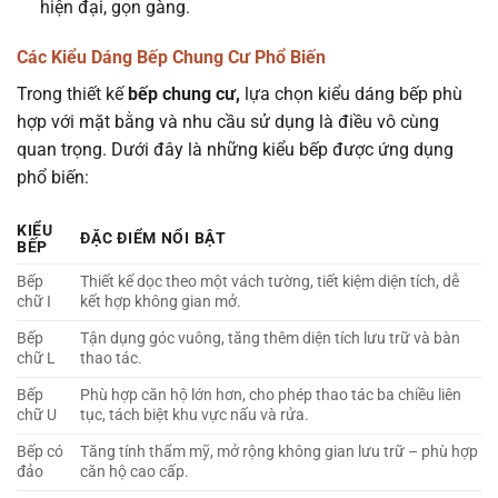
hiện đại, gọn gàng.
Các Kiểu Dáng Bếp Chung Cư Phổ Biến
Trong thiết kế
bếp chung cư,
lựa chọn kiểu dáng bếp phù
hợp với mặt bằng và nhu cầu sử dụng là điều vô cùng
quan trọng. Dưới đây là những kiểu bếp được ứng dụng
phổ biến:
KIỂU
ĐẶC ĐIỂM NỔI BẬT
BẾP
Bếp
Thiết kế dọc theo một vách tường, tiết kiệm diện tích, dễ
chữ I
kết hợp không gian mở.
Bếp
Tận dụng góc vuông, tăng thêm diện tích lưu trữ và bàn
chữ L
thao tác.
Bếp
Phù hợp căn hộ lớn hơn, cho phép thao tác ba chiều liên
chữ U
tục, tách biệt khu vực nấu và rửa.
Bếp có
Tăng tính thẩm mỹ, mở rộng không gian lưu trữ – phù hợp
đảo
căn hộ cao cấp.