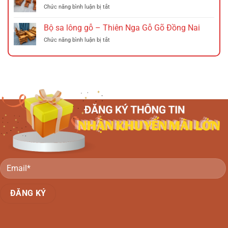
lông
Hương
ở
Chức năng bình luận bị tắt
gỗ
Đá
Bộ
–
Tó
sa
Bộ sa lông gỗ – Thiên Nga Gỗ Gõ Đồng Nai
Chuông
Đào
lông
đào
Tay
ở
Chức năng bình luận bị tắt
gỗ
gỗ
Nghê
Bộ
–
Tràm
Đồng
sa
Pháo
Hồng
Nai
lông
gỗ
đào
gỗ
Hương
Đồng
–
đá
Nai
Thiên
Đồng
Nga
Nai
Gỗ
Gõ
Đồng
Nai