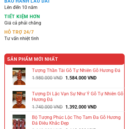
BẢO HÀNH LÂU DÀI
Lên đến 10 năm
TIẾT KIỆM HƠN
Giá cả phải chăng
HỖ TRỢ 24/7
Tư vấn nhiệt tình
SẢN PHẨM MỚI NHẤT
Tượng Thần Tài Gỗ Tự Nhiên Gỗ Hương Đá
Giá
Giá
1.980.000
VND
1.584.000
VND
gốc
hiện
là:
tại
Tượng Di Lặc Vạn Sự Như Ý Gỗ Tự Nhiên Gỗ
1.980.000 VND.
là:
Hương Đá
1.584.000 VND.
Giá
Giá
1.740.000
VND
1.392.000
VND
gốc
hiện
Bộ Tượng Phúc Lộc Thọ Tam Đa Gỗ Hương
là:
tại
Đá Điêu Khắc Đẹp
1.740.000 VND.
là: