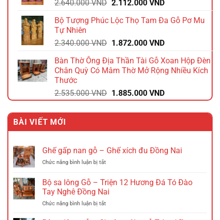
Giá
Giá
2.640.000
VND
2.112.000
VND
1.392.000 VND.
gốc
hiện
Bộ Tượng Phúc Lộc Thọ Tam Đa Gỗ Pơ Mu
là:
tại
Tự Nhiên
2.640.000 VND.
là:
Giá
Giá
2.340.000
VND
1.872.000
VND
2.112.000 VND.
gốc
hiện
Bàn Thờ Ông Địa Thần Tài Gỗ Xoan Hộp Đèn
là:
tại
Chân Quỳ Có Mâm Thờ Mở Rộng Nhiều Kích
2.340.000 VND.
là:
Thước
1.872.000 VND.
Giá
Giá
2.535.000
VND
1.885.000
VND
gốc
hiện
là:
tại
BÀI VIẾT MỚI
2.535.000 VND.
là:
1.885.000 VND.
Ghế gấp nan gỗ – Ghế xích đu Đồng Nai
ở
Chức năng bình luận bị tắt
Ghế
gấp
Bộ sa lông Gỗ – Triện 12 Hương Đá Tó Đào
nan
Tay Nghê Đồng Nai
gỗ
ở
Chức năng bình luận bị tắt
–
Bộ
Ghế
sa