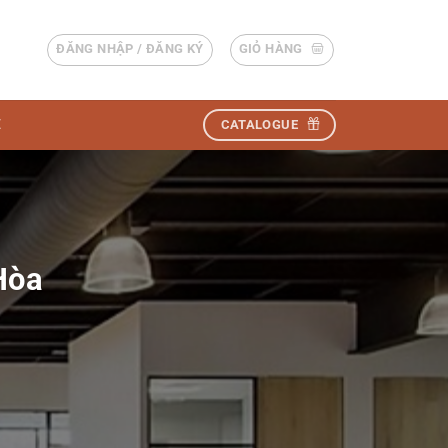
ĐĂNG NHẬP / ĐĂNG KÝ
GIỎ HÀNG
Ệ
CATALOGUE
Hòa