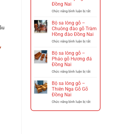
–
Đồng Nai
Ghế
xích
ở
Chức năng bình luận bị tắt
đu
Bộ
Đồng
sa
Bộ sa lông gỗ –
Nai
lông
mẫu
Chuông đào gỗ Tràm
Gỗ
Hồng đào Đồng Nai
–
ở
Chức năng bình luận bị tắt
Triện
Bộ
12
Y
sa
Hương
Bộ sa lông gỗ –
lông
Đá
Pháo gỗ Hương đá
gỗ
Tó
Đồng Nai
–
Đào
ở
Chức năng bình luận bị tắt
Chuông
Tay
Bộ
đào
Nghê
sa
gỗ
Đồng
Bộ sa lông gỗ –
lông
Tràm
Nai
Thiên Nga Gỗ Gõ
gỗ
Hồng
Đồng Nai
–
đào
ở
Chức năng bình luận bị tắt
Pháo
Đồng
Bộ
gỗ
Nai
sa
Hương
lông
đá
gỗ
Đồng
–
Nai
Thiên