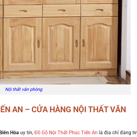
Nội thất văn phòng
IẾN AN – CỬA HÀNG NỘI THẤT VĂN
 Biên Hòa
uy tín,
Đồ Gỗ Nội Thất Phúc Tiến An
là địa chỉ đáng ti