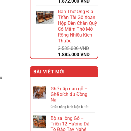
Giá
Giá
1.872.000
VND
gốc
hiện
Bàn Thờ Ông Địa
là:
tại
Thần Tài Gỗ Xoan
2.340.000 VND.
là:
Hộp Đèn Chân Quỳ
1.872.000 VND.
Có Mâm Thờ Mở
Rộng Nhiều Kích
Thước
2.535.000
VND
Giá
Giá
1.885.000
VND
gốc
hiện
là:
tại
BÀI VIẾT MỚI
2.535.000 VND.
là:
u:
1.885.000 VND.
Ghế gấp nan gỗ –
Ghế xích đu Đồng
Nai
ở
Chức năng bình luận bị tắt
Ghế
gấp
Bộ sa lông Gỗ –
nan
Triện 12 Hương Đá
gỗ
Tó Đào Tay Nghê