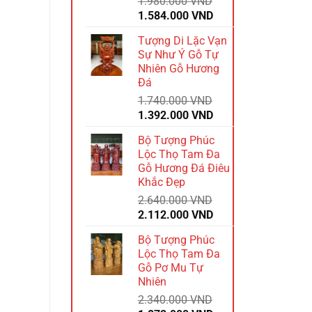
1.980.000
VND
Giá
Giá
1.584.000
VND
gốc
hiện
Tượng Di Lặc Vạn
là:
tại
Sự Như Ý Gỗ Tự
1.980.000 VND.
là:
Nhiên Gỗ Hương
1.584.000 VND.
Đá
1.740.000
VND
Giá
Giá
1.392.000
VND
gốc
hiện
Bộ Tượng Phúc
là:
tại
Lộc Thọ Tam Đa
1.740.000 VND.
là:
Gỗ Hương Đá Điêu
1.392.000 VND.
Khắc Đẹp
2.640.000
VND
Giá
Giá
2.112.000
VND
gốc
hiện
Bộ Tượng Phúc
là:
tại
Lộc Thọ Tam Đa
2.640.000 VND.
là:
Gỗ Pơ Mu Tự
2.112.000 VND.
Nhiên
2.340.000
VND