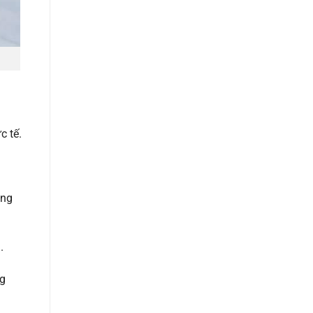
c tế.
ăng
.
ng