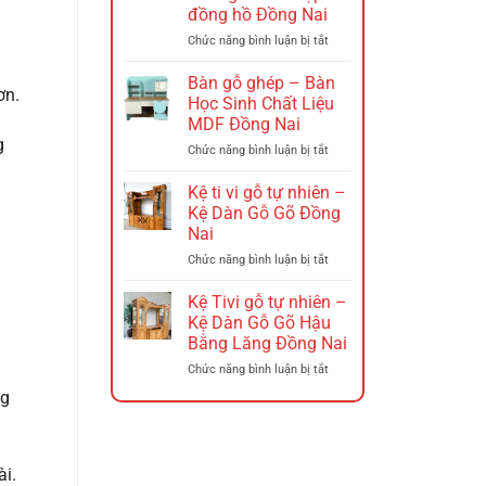
–
đồng hồ Đồng Nai
Thiên
Nga
ở
Chức năng bình luận bị tắt
Gỗ
Đồ
Gõ
trang
Bàn gỗ ghép – Bàn
ơn.
Đồng
trí
Học Sinh Chất Liệu
Nai
phòng
MDF Đồng Nai
khách
g
ở
Chức năng bình luận bị tắt
–
Bàn
Tranh
gỗ
gỗ
Kệ ti vi gỗ tự nhiên –
ghép
hương
Kệ Dàn Gỗ Gõ Đồng
–
đá
Nai
Bàn
kết
ở
Chức năng bình luận bị tắt
Học
hợp
Kệ
Sinh
đồng
ti
Chất
hồ
Kệ Tivi gỗ tự nhiên –
vi
Liệu
Đồng
Kệ Dàn Gỗ Gõ Hậu
gỗ
MDF
Nai
Bằng Lăng Đồng Nai
tự
Đồng
ở
Chức năng bình luận bị tắt
nhiên
Nai
Kệ
–
ng
Tivi
Kệ
gỗ
Dàn
tự
Gỗ
nhiên
Gõ
ài.
–
Đồng