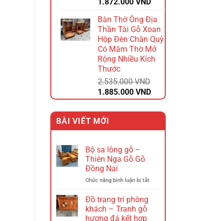
Giá
Giá
1.872.000
VND
gốc
hiện
Bàn Thờ Ông Địa
là:
tại
Thần Tài Gỗ Xoan
2.340.000 VND.
là:
Hộp Đèn Chân Quỳ
1.872.000 VND.
Có Mâm Thờ Mở
Rộng Nhiều Kích
Thước
2.535.000
VND
Giá
Giá
1.885.000
VND
gốc
hiện
là:
tại
BÀI VIẾT MỚI
2.535.000 VND.
là:
1.885.000 VND.
Bộ sa lông gỗ –
Thiên Nga Gỗ Gõ
Đồng Nai
ở
Chức năng bình luận bị tắt
Bộ
sa
Đồ trang trí phòng
lông
khách – Tranh gỗ
gỗ
hương đá kết hợp