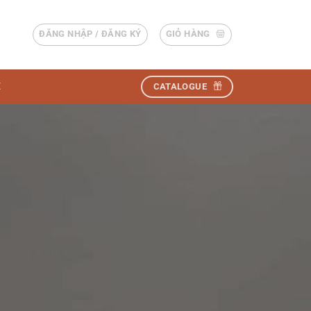
ĐĂNG NHẬP / ĐĂNG KÝ
GIỎ HÀNG
Ệ
CATALOGUE