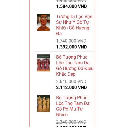
1.980.000
VND
Giá
Giá
1.584.000
VND
gốc
hiện
Tượng Di Lặc Vạn
là:
tại
Sự Như Ý Gỗ Tự
1.980.000 VND.
là:
Nhiên Gỗ Hương
1.584.000 VND.
Đá
1.740.000
VND
Giá
Giá
1.392.000
VND
gốc
hiện
Bộ Tượng Phúc
là:
tại
Lộc Thọ Tam Đa
1.740.000 VND.
là:
Gỗ Hương Đá Điêu
1.392.000 VND.
Khắc Đẹp
2.640.000
VND
Giá
Giá
2.112.000
VND
gốc
hiện
Bộ Tượng Phúc
là:
tại
Lộc Thọ Tam Đa
2.640.000 VND.
là:
Gỗ Pơ Mu Tự
2.112.000 VND.
Nhiên
2.340.000
VND