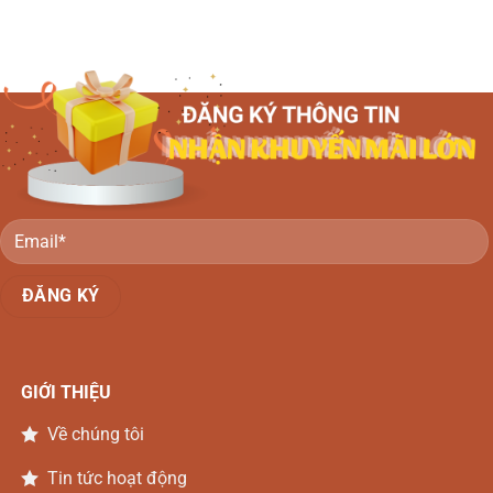
giường
rượu
phản
gỗ
gỗ
Gõ
đẹp
Đồng
–
Nai
Li
văng
gỗ
Gõ
Đồng
Nai
GIỚI THIỆU
Về chúng tôi
Tin tức hoạt động