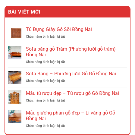
gốc
hiện
là:
tại
BÀI VIẾT MỚI
2.535.000 VND.
là:
1.885.000 VND.
Tủ Đựng Giày Gỗ Sồi Đồng Nai
ở
Chức năng bình luận bị tắt
Tủ
Đựng
Sofa băng gỗ Tràm (Phương lười gỗ tràm)
Giày
Đồng Nai
Gỗ
ở
Chức năng bình luận bị tắt
Sồi
Sofa
Đồng
băng
Nai
Sofa Băng – Phương lười Gỗ Gõ Đồng Nai
gỗ
ở
Chức năng bình luận bị tắt
Tràm
Sofa
(Phương
Băng
Mẫu tủ rượu đẹp – Tủ rượu gỗ Gõ Đồng Nai
lười
–
gỗ
ở
Chức năng bình luận bị tắt
Phương
tràm)
Mẫu
lười
Đồng
tủ
Gỗ
Mẫu giường phản gỗ đẹp – Li văng gỗ Gõ
Nai
rượu
Gõ
Đồng Nai
đẹp
Đồng
ở
Chức năng bình luận bị tắt
–
Nai
Mẫu
Tủ