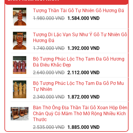
Tượng Thần Tài Gỗ Tự Nhiên Gỗ Hương Đá
Giá
Giá
1.980.000
VND
1.584.000
VND
gốc
hiện
là:
tại
Tượng Di Lặc Vạn Sự Như Ý Gỗ Tự Nhiên Gỗ
1.980.000 VND.
là:
Hương Đá
1.584.000 VND.
Giá
Giá
1.740.000
VND
1.392.000
VND
gốc
hiện
Bộ Tượng Phúc Lộc Thọ Tam Đa Gỗ Hương
là:
tại
Đá Điêu Khắc Đẹp
1.740.000 VND.
là:
Giá
Giá
2.640.000
VND
2.112.000
VND
1.392.000 VND.
gốc
hiện
Bộ Tượng Phúc Lộc Thọ Tam Đa Gỗ Pơ Mu
là:
tại
Tự Nhiên
2.640.000 VND.
là:
Giá
Giá
2.340.000
VND
1.872.000
VND
2.112.000 VND.
gốc
hiện
Bàn Thờ Ông Địa Thần Tài Gỗ Xoan Hộp Đèn
là:
tại
Chân Quỳ Có Mâm Thờ Mở Rộng Nhiều Kích
2.340.000 VND.
là:
Thước
1.872.000 VND.
Giá
Giá
2.535.000
VND
1.885.000
VND