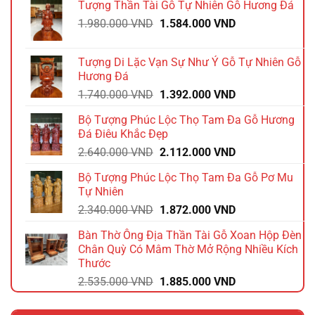
Tượng Thần Tài Gỗ Tự Nhiên Gỗ Hương Đá
Giá
Giá
1.980.000
VND
1.584.000
VND
gốc
hiện
là:
tại
Tượng Di Lặc Vạn Sự Như Ý Gỗ Tự Nhiên Gỗ
1.980.000 VND.
là:
Hương Đá
1.584.000 VND.
Giá
Giá
1.740.000
VND
1.392.000
VND
gốc
hiện
Bộ Tượng Phúc Lộc Thọ Tam Đa Gỗ Hương
là:
tại
Đá Điêu Khắc Đẹp
1.740.000 VND.
là:
Giá
Giá
2.640.000
VND
2.112.000
VND
1.392.000 VND.
gốc
hiện
Bộ Tượng Phúc Lộc Thọ Tam Đa Gỗ Pơ Mu
là:
tại
Tự Nhiên
2.640.000 VND.
là:
Giá
Giá
2.340.000
VND
1.872.000
VND
2.112.000 VND.
gốc
hiện
Bàn Thờ Ông Địa Thần Tài Gỗ Xoan Hộp Đèn
là:
tại
Chân Quỳ Có Mâm Thờ Mở Rộng Nhiều Kích
2.340.000 VND.
là:
Thước
1.872.000 VND.
Giá
Giá
2.535.000
VND
1.885.000
VND
gốc
hiện
là:
tại