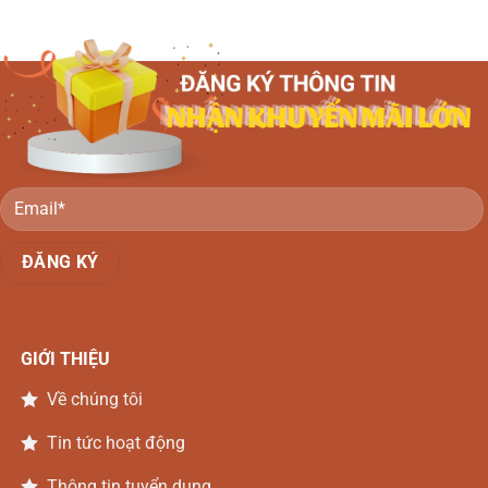
gỗ
Gõ
đẹp
Đồng
–
Nai
Li
văng
gỗ
Gõ
Đồng
Nai
GIỚI THIỆU
Về chúng tôi
Tin tức hoạt động
Thông tin tuyển dụng