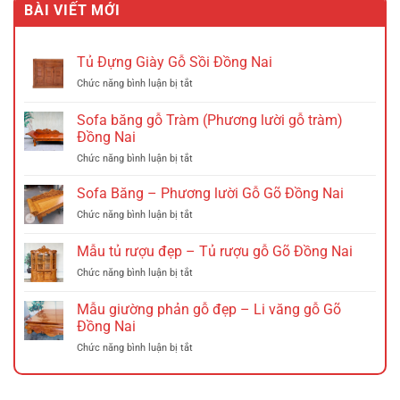
BÀI VIẾT MỚI
2.535.000 VND.
là:
1.885.000 VND.
Tủ Đựng Giày Gỗ Sồi Đồng Nai
ở
Chức năng bình luận bị tắt
Tủ
Đựng
Sofa băng gỗ Tràm (Phương lười gỗ tràm)
Giày
Đồng Nai
Gỗ
ở
Chức năng bình luận bị tắt
Sồi
Sofa
Đồng
băng
Nai
Sofa Băng – Phương lười Gỗ Gõ Đồng Nai
gỗ
ở
Chức năng bình luận bị tắt
Tràm
Sofa
(Phương
Băng
Mẫu tủ rượu đẹp – Tủ rượu gỗ Gõ Đồng Nai
lười
–
gỗ
ở
Chức năng bình luận bị tắt
Phương
tràm)
Mẫu
lười
Đồng
tủ
Gỗ
Mẫu giường phản gỗ đẹp – Li văng gỗ Gõ
Nai
rượu
Gõ
Đồng Nai
đẹp
Đồng
ở
Chức năng bình luận bị tắt
–
Nai
Mẫu
Tủ
giường
rượu
phản
gỗ