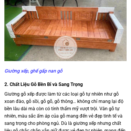
Giường xếp, ghế gấp nan gỗ
2. Chất Liệu Gỗ Bền Bỉ và Sang Trọng
Giường gỗ xếp được làm từ các loại gỗ tự nhiên như gỗ
xoan đào, gỗ sồi, gỗ gõ, gỗ thông… không chỉ mang lại độ
bền lâu dài mà còn có tính thẩm mỹ vượt trội. Vân gỗ tự
nhiên, màu sắc ấm áp của gỗ mang đến vẻ đẹp tinh tế và
sang trọng cho phòng ngủ. Dù là giường xếp nhưng chất
liệu gỗ chắc chắn vẫn giữ được vẻ đẹp tự nhiên, mang đến