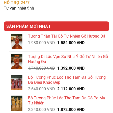
HỖ TRỢ 24/7
Tư vấn nhiệt tình
SẢN PHẨM MỚI NHẤT
Tượng Thần Tài Gỗ Tự Nhiên Gỗ Hương Đá
Giá
Giá
1.980.000
VND
1.584.000
VND
gốc
hiện
là:
tại
Tượng Di Lặc Vạn Sự Như Ý Gỗ Tự Nhiên Gỗ
1.980.000 VND.
là:
Hương Đá
1.584.000 VND.
Giá
Giá
1.740.000
VND
1.392.000
VND
gốc
hiện
Bộ Tượng Phúc Lộc Thọ Tam Đa Gỗ Hương
là:
tại
Đá Điêu Khắc Đẹp
1.740.000 VND.
là:
Giá
Giá
2.640.000
VND
2.112.000
VND
1.392.000 VND.
gốc
hiện
Bộ Tượng Phúc Lộc Thọ Tam Đa Gỗ Pơ Mu
là:
tại
Tự Nhiên
2.640.000 VND.
là:
Giá
Giá
2.340.000
VND
1.872.000
VND
2.112.000 VND.