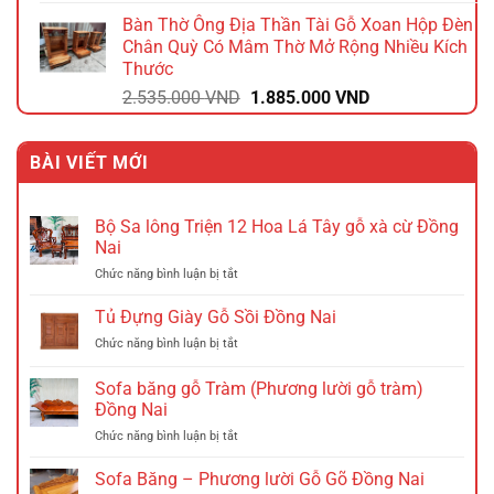
gốc
hiện
Bàn Thờ Ông Địa Thần Tài Gỗ Xoan Hộp Đèn
là:
tại
Chân Quỳ Có Mâm Thờ Mở Rộng Nhiều Kích
2.340.000 VND.
là:
Thước
1.872.000 VND.
Giá
Giá
2.535.000
VND
1.885.000
VND
gốc
hiện
là:
tại
BÀI VIẾT MỚI
2.535.000 VND.
là:
1.885.000 VND.
Bộ Sa lông Triện 12 Hoa Lá Tây gỗ xà cừ Đồng
Nai
ở
Chức năng bình luận bị tắt
Bộ
Sa
Tủ Đựng Giày Gỗ Sồi Đồng Nai
lông
ở
Chức năng bình luận bị tắt
Triện
Tủ
12
Đựng
Sofa băng gỗ Tràm (Phương lười gỗ tràm)
Hoa
Giày
Lá
Đồng Nai
Gỗ
Tây
ở
Chức năng bình luận bị tắt
Sồi
gỗ
Sofa
Đồng
xà
băng
Nai
Sofa Băng – Phương lười Gỗ Gõ Đồng Nai
cừ
gỗ