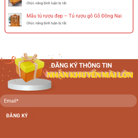
Đồng
ở
Chức năng bình luận bị tắt
Tràm
Nai
Sofa
(Phương
Băng
Mẫu tủ rượu đẹp – Tủ rượu gỗ Gõ Đồng Nai
lười
–
gỗ
ở
Chức năng bình luận bị tắt
Phương
tràm)
Mẫu
lười
Đồng
tủ
Gỗ
Nai
rượu
Gõ
đẹp
Đồng
–
Nai
Tủ
rượu
gỗ
Gõ
Đồng
Nai