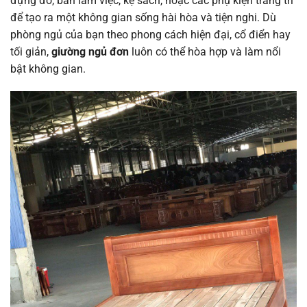
đựng đồ, bàn làm việc, kệ sách, hoặc các phụ kiện trang trí
để tạo ra một không gian sống hài hòa và tiện nghi. Dù
phòng ngủ của bạn theo phong cách hiện đại, cổ điển hay
tối giản,
giường ngủ đơn
luôn có thể hòa hợp và làm nổi
bật không gian.