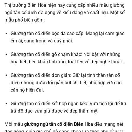
Thị trường Biên Hòa hiện nay cung cấp nhiều mẫu giường
ngủ tân cổ điển đa dạng về kiểu dáng và chất liệu. Một số
mẫu phổ biến gồm:
Giường tân cổ điển bọc da cao cấp: Mang lại cảm giác
êm ái, sang trọng và quý phái.
Giường tân cổ điển gỗ chạm khắc: Nổi bật với những
họa tiết điêu khắc tinh xảo, toát lên vẻ đẹp nghệ thuật.
Giường tân cổ điển đơn giản: Giữ lại tinh thần tân cổ
điển nhưng được tối giản bớt chi tiết, phù hợp với các
căn hộ hiện đại.
Giường tân cổ điển kết hợp ngăn kéo: Vừa tiện lợi để lưu
trữ đồ đạc, vừa giữ được vẻ đẹp thẩm mỹ.
Mỗi mẫu
giường ngủ tân cổ điển Biên Hòa
đều mang nét
đẹp riêng, giúp gia chủ dễ dàng chọn lựa theo nhu cầu và