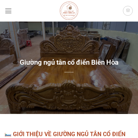
Bỏ
qua
nội
dung
Giường ngủ tân cổ điển Biên Hòa
GIỚI THIỆU VỀ GIƯỜNG NGỦ TÂN CỔ ĐIỂN