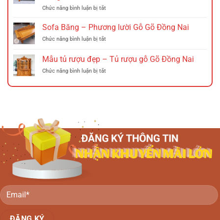
Tây
ở
Chức năng bình luận bị tắt
Sồi
gỗ
Sofa
Đồng
xà
băng
Nai
Sofa Băng – Phương lười Gỗ Gõ Đồng Nai
cừ
gỗ
Đồng
ở
Chức năng bình luận bị tắt
Tràm
Nai
Sofa
(Phương
Băng
Mẫu tủ rượu đẹp – Tủ rượu gỗ Gõ Đồng Nai
lười
–
gỗ
ở
Chức năng bình luận bị tắt
Phương
tràm)
Mẫu
lười
Đồng
tủ
Gỗ
Nai
rượu
Gõ
đẹp
Đồng
–
Nai
Tủ
rượu
gỗ
Gõ
Đồng
Nai