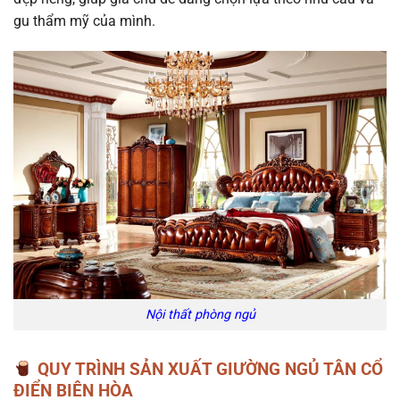
gu thẩm mỹ của mình.
Nội thất phòng ngủ
QUY TRÌNH SẢN XUẤT GIƯỜNG NGỦ TÂN CỔ
ĐIỂN BIÊN HÒA