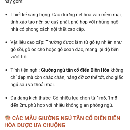
này gồm:
Thiết kế sang trọng: Các đường nét hoa văn mềm mại,
tinh xảo tạo nên sự quý phái, phù hợp với những ngôi
nhà có phong cách nội thất cao cấp.
Vật liệu cao cấp: Thường được làm từ gỗ tự nhiên như
gỗ sồi, gỗ óc chó hoặc gỗ xoan đào, mang lại độ bền
vượt trội.
Tính tiện nghi:
Giường ngủ tân cổ điển Biên Hòa
không
chỉ đẹp mà còn chắc chắn, nâng đỡ cơ thể tốt, cho giấc
ngủ sâu và thoải mái.
Đa dạng kích thước: Có nhiều lựa chọn từ 1m6, 1m8
đến 2m, phù hợp với nhiều không gian phòng ngủ.
CÁC MẪU GIƯỜNG NGỦ TÂN CỔ ĐIỂN BIÊN
HÒA ĐƯỢC ƯA CHUỘNG