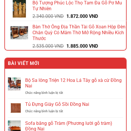
Bộ Tượng Phúc Lộc Thọ Tam Đa Gỗ Pơ Mu
là:
tại
Tự Nhiên
2.640.000 VND.
là:
Giá
Giá
2.340.000
VND
1.872.000
VND
2.112.000 VND.
gốc
hiện
Bàn Thờ Ông Địa Thần Tài Gỗ Xoan Hộp Đèn
là:
tại
Chân Quỳ Có Mâm Thờ Mở Rộng Nhiều Kích
2.340.000 VND.
là:
Thước
1.872.000 VND.
Giá
Giá
2.535.000
VND
1.885.000
VND
gốc
hiện
là:
tại
BÀI VIẾT MỚI
2.535.000 VND.
là:
1.885.000 VND.
Bộ Sa lông Triện 12 Hoa Lá Tây gỗ xà cừ Đồng
Nai
ở
Chức năng bình luận bị tắt
Bộ
Sa
Tủ Đựng Giày Gỗ Sồi Đồng Nai
lông
ở
Chức năng bình luận bị tắt
Triện
Tủ
12
Đựng
Sofa băng gỗ Tràm (Phương lười gỗ tràm)
Hoa
Giày
Lá
Đồng Nai
Gỗ