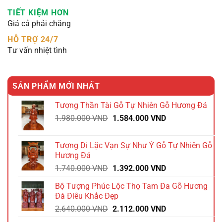
TIẾT KIỆM HƠN
Giá cả phải chăng
HỖ TRỢ 24/7
Tư vấn nhiệt tình
SẢN PHẨM MỚI NHẤT
Tượng Thần Tài Gỗ Tự Nhiên Gỗ Hương Đá
Giá
Giá
1.980.000
VND
1.584.000
VND
gốc
hiện
là:
tại
Tượng Di Lặc Vạn Sự Như Ý Gỗ Tự Nhiên Gỗ
1.980.000 VND.
là:
Hương Đá
1.584.000 VND.
Giá
Giá
1.740.000
VND
1.392.000
VND
gốc
hiện
Bộ Tượng Phúc Lộc Thọ Tam Đa Gỗ Hương
là:
tại
Đá Điêu Khắc Đẹp
1.740.000 VND.
là:
Giá
Giá
2.640.000
VND
2.112.000
VND
1.392.000 VND.
gốc
hiện