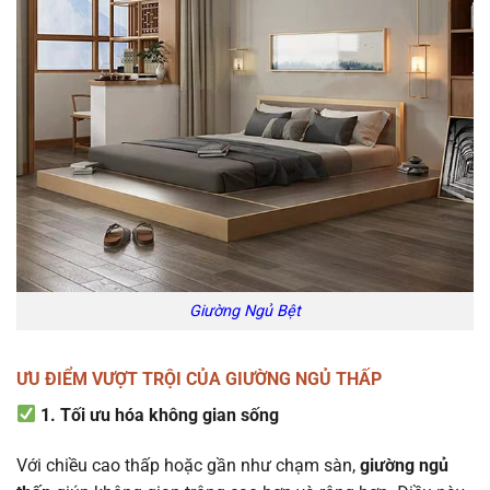
Giường Ngủ Bệt
ƯU ĐIỂM VƯỢT TRỘI CỦA GIƯỜNG NGỦ THẤP
1. Tối ưu hóa không gian sống
Với chiều cao thấp hoặc gần như chạm sàn,
giường ngủ