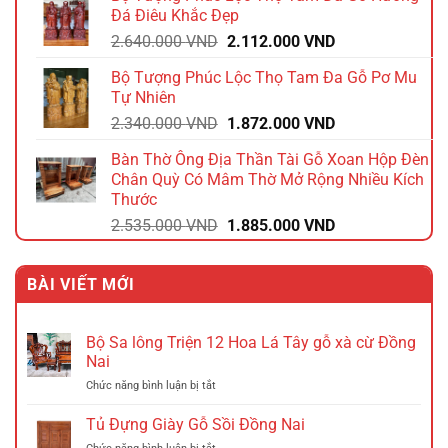
là:
tại
Đá Điêu Khắc Đẹp
1.740.000 VND.
là:
Giá
Giá
2.640.000
VND
2.112.000
VND
1.392.000 VND.
gốc
hiện
Bộ Tượng Phúc Lộc Thọ Tam Đa Gỗ Pơ Mu
là:
tại
Tự Nhiên
2.640.000 VND.
là:
Giá
Giá
2.340.000
VND
1.872.000
VND
2.112.000 VND.
gốc
hiện
Bàn Thờ Ông Địa Thần Tài Gỗ Xoan Hộp Đèn
là:
tại
Chân Quỳ Có Mâm Thờ Mở Rộng Nhiều Kích
2.340.000 VND.
là:
Thước
1.872.000 VND.
Giá
Giá
2.535.000
VND
1.885.000
VND
gốc
hiện
là:
tại
BÀI VIẾT MỚI
2.535.000 VND.
là:
1.885.000 VND.
Bộ Sa lông Triện 12 Hoa Lá Tây gỗ xà cừ Đồng
Nai
ở
Chức năng bình luận bị tắt
Bộ
Sa
Tủ Đựng Giày Gỗ Sồi Đồng Nai
lông
ở