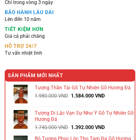
Chỉ trong vòng 3 ngày
BẢO HÀNH LÂU DÀI
Lên đến 10 năm
TIẾT KIỆM HƠN
Giá cả phải chăng
HỖ TRỢ 24/7
Tư vấn nhiệt tình
SẢN PHẨM MỚI NHẤT
Tượng Thần Tài Gỗ Tự Nhiên Gỗ Hương Đá
Giá
Giá
1.980.000
VND
1.584.000
VND
gốc
hiện
là:
tại
Tượng Di Lặc Vạn Sự Như Ý Gỗ Tự Nhiên Gỗ
1.980.000 VND.
là:
Hương Đá
1.584.000 VND.
Giá
Giá
1.740.000
VND
1.392.000
VND
gốc
hiện
Bộ Tượng Phúc Lộc Thọ Tam Đa Gỗ Hương