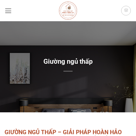
Bỏ
qua
nội
dung
Giường ngủ thấp
GIƯỜNG NGỦ THẤP – GIẢI PHÁP HOÀN HẢO