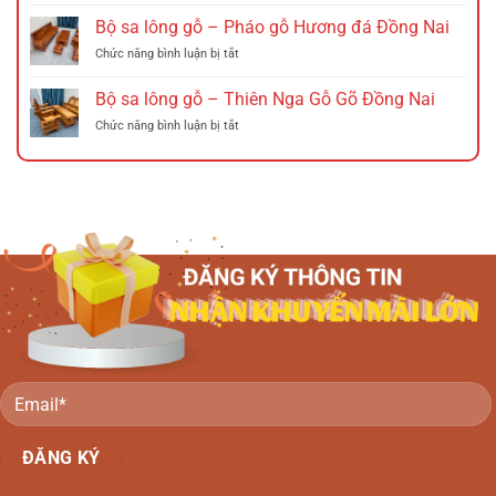
Bộ
Triện
sa
Bộ sa lông gỗ – Pháo gỗ Hương đá Đồng Nai
12
lông
Hương
ở
Chức năng bình luận bị tắt
gỗ
Đá
Bộ
–
Tó
sa
Bộ sa lông gỗ – Thiên Nga Gỗ Gõ Đồng Nai
Chuông
Đào
lông
đào
Tay
ở
Chức năng bình luận bị tắt
gỗ
gỗ
Nghê
Bộ
–
Tràm
Đồng
sa
Pháo
Hồng
Nai
lông
gỗ
đào
gỗ
Hương
Đồng
–
đá
Nai
Thiên
Đồng
Nga
Nai
Gỗ
Gõ
Đồng
Nai