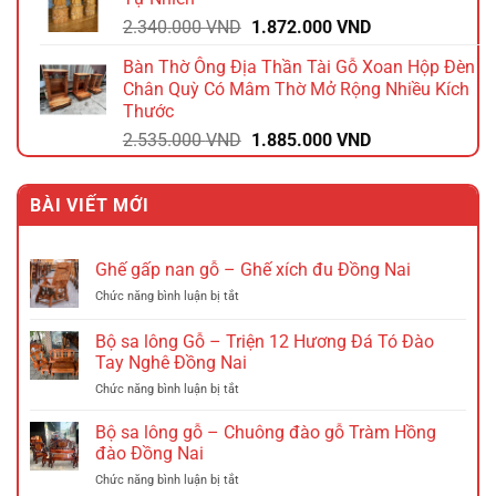
2.640.000 VND.
là:
Giá
Giá
2.340.000
VND
1.872.000
VND
2.112.000 VND.
gốc
hiện
Bàn Thờ Ông Địa Thần Tài Gỗ Xoan Hộp Đèn
là:
tại
Chân Quỳ Có Mâm Thờ Mở Rộng Nhiều Kích
2.340.000 VND.
là:
Thước
1.872.000 VND.
Giá
Giá
2.535.000
VND
1.885.000
VND
gốc
hiện
là:
tại
BÀI VIẾT MỚI
2.535.000 VND.
là:
1.885.000 VND.
Ghế gấp nan gỗ – Ghế xích đu Đồng Nai
ở
Chức năng bình luận bị tắt
Ghế
gấp
Bộ sa lông Gỗ – Triện 12 Hương Đá Tó Đào
nan
Tay Nghê Đồng Nai
gỗ
ở
Chức năng bình luận bị tắt
–
Bộ
Ghế
sa
xích
Bộ sa lông gỗ – Chuông đào gỗ Tràm Hồng
lông
đu
đào Đồng Nai
Gỗ
Đồng
ở
Chức năng bình luận bị tắt
–
Nai