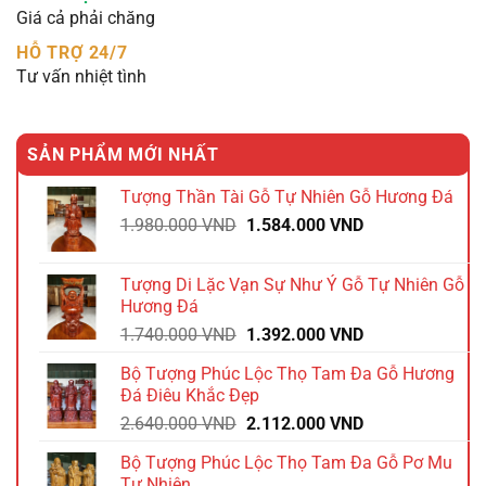
Giá cả phải chăng
HỖ TRỢ 24/7
Tư vấn nhiệt tình
SẢN PHẨM MỚI NHẤT
Tượng Thần Tài Gỗ Tự Nhiên Gỗ Hương Đá
Giá
Giá
1.980.000
VND
1.584.000
VND
gốc
hiện
là:
tại
Tượng Di Lặc Vạn Sự Như Ý Gỗ Tự Nhiên Gỗ
1.980.000 VND.
là:
Hương Đá
1.584.000 VND.
Giá
Giá
1.740.000
VND
1.392.000
VND
gốc
hiện
Bộ Tượng Phúc Lộc Thọ Tam Đa Gỗ Hương
là:
tại
Đá Điêu Khắc Đẹp
1.740.000 VND.
là:
Giá
Giá
2.640.000
VND
2.112.000
VND
1.392.000 VND.
gốc
hiện
Bộ Tượng Phúc Lộc Thọ Tam Đa Gỗ Pơ Mu
là:
tại
Tự Nhiên