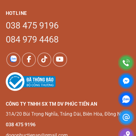
HOTLINE
038 475 9196
084 979 4468
CÔNG TY TNHH SX TM DV
PHÚC TIẾN AN
31A/20 Bùi Trọng Nghĩa, Trảng Dài, Biên Hòa, Đồng Nai
038 475 9196
dogophuctienan@gmail.com