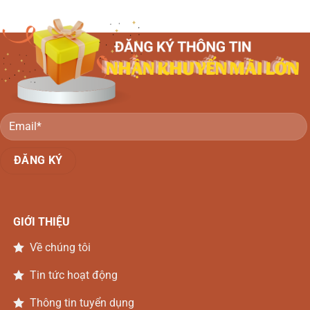
Hương
Đồng
–
đá
Nai
Thiên
Đồng
Nga
Nai
Gỗ
Gõ
Đồng
Nai
GIỚI THIỆU
Về chúng tôi
Tin tức hoạt động
Thông tin tuyển dụng