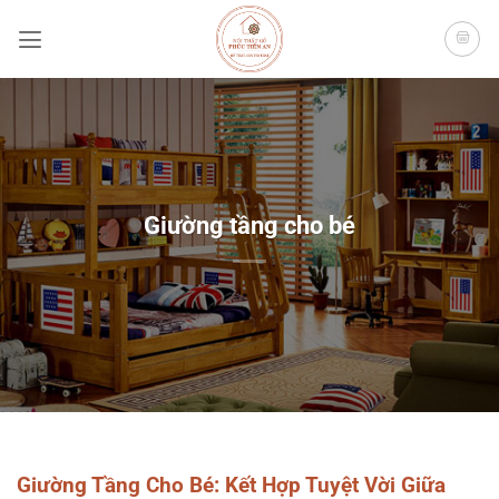
Bỏ
qua
nội
dung
Giường tầng cho bé
Giường Tầng Cho Bé: Kết Hợp Tuyệt Vời Giữa