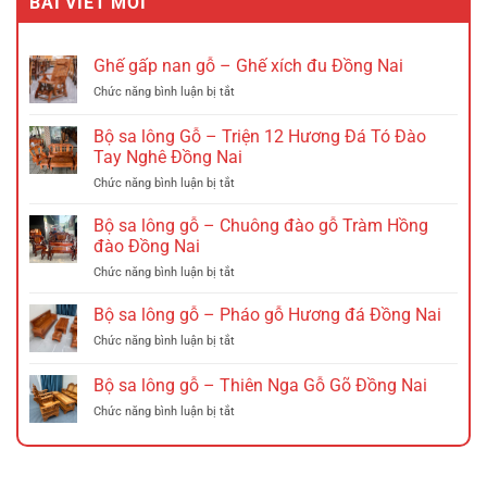
BÀI VIẾT MỚI
2.535.000 VND.
là:
1.885.000 VND.
Ghế gấp nan gỗ – Ghế xích đu Đồng Nai
ở
Chức năng bình luận bị tắt
Ghế
gấp
Bộ sa lông Gỗ – Triện 12 Hương Đá Tó Đào
nan
Tay Nghê Đồng Nai
gỗ
ở
Chức năng bình luận bị tắt
–
Bộ
Ghế
sa
xích
Bộ sa lông gỗ – Chuông đào gỗ Tràm Hồng
lông
đu
đào Đồng Nai
Gỗ
Đồng
ở
Chức năng bình luận bị tắt
–
Nai
Bộ
Triện
sa
Bộ sa lông gỗ – Pháo gỗ Hương đá Đồng Nai
12
lông
Hương
ở
Chức năng bình luận bị tắt
gỗ
Đá
Bộ
–
Tó
sa
Bộ sa lông gỗ – Thiên Nga Gỗ Gõ Đồng Nai
Chuông
Đào
lông
đào
Tay
ở
Chức năng bình luận bị tắt
gỗ
gỗ
Nghê
Bộ
–
Tràm
Đồng
sa
Pháo
Hồng
Nai
lông
gỗ
đào
gỗ