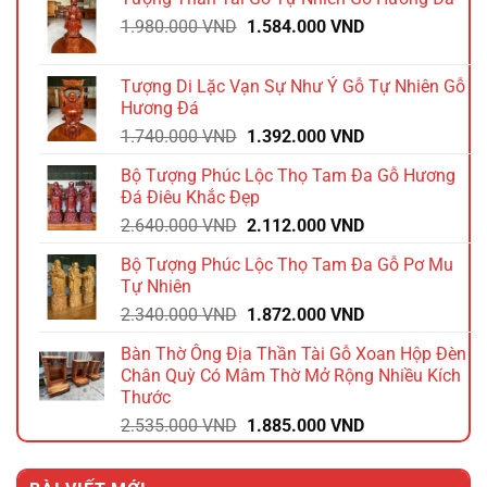
Giá
Giá
1.980.000
VND
1.584.000
VND
gốc
hiện
là:
tại
Tượng Di Lặc Vạn Sự Như Ý Gỗ Tự Nhiên Gỗ
1.980.000 VND.
là:
Hương Đá
1.584.000 VND.
Giá
Giá
1.740.000
VND
1.392.000
VND
gốc
hiện
Bộ Tượng Phúc Lộc Thọ Tam Đa Gỗ Hương
là:
tại
Đá Điêu Khắc Đẹp
1.740.000 VND.
là:
Giá
Giá
2.640.000
VND
2.112.000
VND
1.392.000 VND.
gốc
hiện
Bộ Tượng Phúc Lộc Thọ Tam Đa Gỗ Pơ Mu
là:
tại
Tự Nhiên
2.640.000 VND.
là:
Giá
Giá
2.340.000
VND
1.872.000
VND
2.112.000 VND.
gốc
hiện
Bàn Thờ Ông Địa Thần Tài Gỗ Xoan Hộp Đèn
là:
tại
Chân Quỳ Có Mâm Thờ Mở Rộng Nhiều Kích
2.340.000 VND.
là:
Thước
1.872.000 VND.
Giá
Giá
2.535.000
VND
1.885.000
VND
gốc
hiện
là:
tại