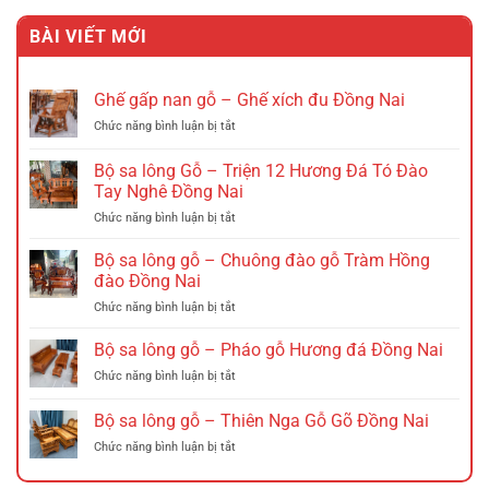
là:
tại
BÀI VIẾT MỚI
2.535.000 VND.
là:
1.885.000 VND.
Ghế gấp nan gỗ – Ghế xích đu Đồng Nai
ở
Chức năng bình luận bị tắt
Ghế
gấp
Bộ sa lông Gỗ – Triện 12 Hương Đá Tó Đào
nan
Tay Nghê Đồng Nai
gỗ
ở
Chức năng bình luận bị tắt
–
Bộ
Ghế
sa
xích
Bộ sa lông gỗ – Chuông đào gỗ Tràm Hồng
lông
đu
đào Đồng Nai
Gỗ
Đồng
ở
Chức năng bình luận bị tắt
–
Nai
Bộ
Triện
sa
Bộ sa lông gỗ – Pháo gỗ Hương đá Đồng Nai
12
lông
Hương
ở
Chức năng bình luận bị tắt
gỗ
Đá
Bộ
–
Tó
sa
Bộ sa lông gỗ – Thiên Nga Gỗ Gõ Đồng Nai
Chuông
Đào
lông
đào
Tay
ở
Chức năng bình luận bị tắt
gỗ
gỗ
Nghê
Bộ
–
Tràm
Đồng
sa
Pháo