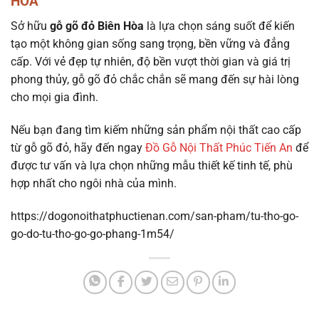
HÒA
Sở hữu
gỗ gõ đỏ Biên Hòa
là lựa chọn sáng suốt để kiến
tạo một không gian sống sang trọng, bền vững và đẳng
cấp. Với vẻ đẹp tự nhiên, độ bền vượt thời gian và giá trị
phong thủy, gỗ gõ đỏ chắc chắn sẽ mang đến sự hài lòng
cho mọi gia đình.
Nếu bạn đang tìm kiếm những sản phẩm nội thất cao cấp
từ gỗ gõ đỏ, hãy đến ngay
Đồ Gỗ Nội Thất Phúc Tiến An
để
được tư vấn và lựa chọn những mẫu thiết kế tinh tế, phù
hợp nhất cho ngôi nhà của mình.
https://dogonoithatphuctienan.com/san-pham/tu-tho-go-
go-do-tu-tho-go-go-phang-1m54/