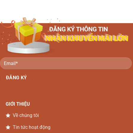
Hồng
Nai
lông
gỗ
đào
gỗ
Hương
Đồng
–
đá
Nai
Thiên
Đồng
Nga
Nai
Gỗ
Gõ
Đồng
Nai
GIỚI THIỆU
Về chúng tôi
Tin tức hoạt động