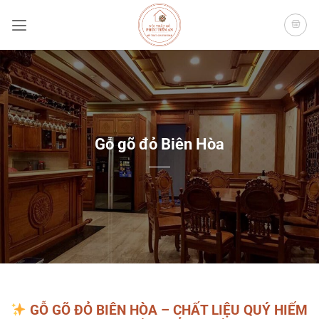
Bỏ
qua
nội
dung
Gỗ gõ đỏ Biên Hòa
GỖ GÕ ĐỎ BIÊN HÒA – CHẤT LIỆU QUÝ HIẾM