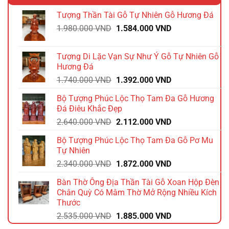
Tượng Thần Tài Gỗ Tự Nhiên Gỗ Hương Đá
Giá
Giá
1.980.000
VND
1.584.000
VND
gốc
hiện
là:
tại
Tượng Di Lặc Vạn Sự Như Ý Gỗ Tự Nhiên Gỗ
1.980.000 VND.
là:
Hương Đá
1.584.000 VND.
Giá
Giá
1.740.000
VND
1.392.000
VND
gốc
hiện
Bộ Tượng Phúc Lộc Thọ Tam Đa Gỗ Hương
là:
tại
Đá Điêu Khắc Đẹp
1.740.000 VND.
là:
Giá
Giá
2.640.000
VND
2.112.000
VND
1.392.000 VND.
gốc
hiện
Bộ Tượng Phúc Lộc Thọ Tam Đa Gỗ Pơ Mu
là:
tại
Tự Nhiên
2.640.000 VND.
là:
Giá
Giá
2.340.000
VND
1.872.000
VND
2.112.000 VND.
gốc
hiện
Bàn Thờ Ông Địa Thần Tài Gỗ Xoan Hộp Đèn
là:
tại
Chân Quỳ Có Mâm Thờ Mở Rộng Nhiều Kích
2.340.000 VND.
là:
Thước
1.872.000 VND.
Giá
Giá
2.535.000
VND
1.885.000
VND
gốc
hiện