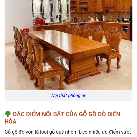
Nội thất phòng ăn
ĐẶC ĐIỂM NỔI BẬT CỦA GỖ GÕ ĐỎ BIÊN
HÒA
Gỗ gõ đỏ vốn là loại gỗ quý nhóm I, có nhiều ưu điểm vượt