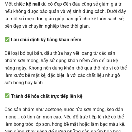
Một chiếc
kệ nail
dù có đẹp đến đâu cũng sẽ giảm giá trị
nếu không được bảo quản và vệ sinh đúng cách. Dưới đây
là một số mẹo đơn giản giúp bạn giữ cho kệ luôn sạch sẽ,
bền đẹp và chuyên nghiệp theo thời gian.
Lau chùi định kỳ bằng khăn mềm
Để loại bỏ bụi bẩn, dầu thừa hay vết loang từ các sản
phẩm sơn móng, hãy sử dụng khăn mềm ẩm để lau kệ
hàng ngày. Không nên dùng khăn khô quá thô ráp vì có thể
làm xước bề mặt kệ, đặc biệt là với các chất liệu như gỗ
sơn bóng hay kính.
Tránh để hóa chất trực tiếp lên kệ
Các sản phẩm như acetone, nước rửa sơn móng, keo dán
móng… có tính ăn mòn cao. Nếu đổ trực tiếp lên kệ có thể
làm bong tróc lớp sơn, hỏng bề mặt hoặc làm bạc màu kệ.
Nên dùng khay riêng để đựng những sản phẩm hóa học