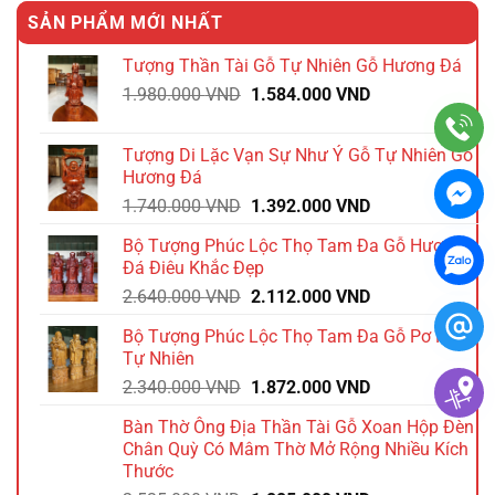
SẢN PHẨM MỚI NHẤT
Tượng Thần Tài Gỗ Tự Nhiên Gỗ Hương Đá
Giá
Giá
1.980.000
VND
1.584.000
VND
gốc
hiện
là:
tại
Tượng Di Lặc Vạn Sự Như Ý Gỗ Tự Nhiên Gỗ
1.980.000 VND.
là:
Hương Đá
1.584.000 VND.
Giá
Giá
1.740.000
VND
1.392.000
VND
gốc
hiện
Bộ Tượng Phúc Lộc Thọ Tam Đa Gỗ Hương
là:
tại
Đá Điêu Khắc Đẹp
1.740.000 VND.
là:
Giá
Giá
2.640.000
VND
2.112.000
VND
1.392.000 VND.
gốc
hiện
Bộ Tượng Phúc Lộc Thọ Tam Đa Gỗ Pơ Mu
là:
tại
Tự Nhiên
2.640.000 VND.
là:
Giá
Giá
2.340.000
VND
1.872.000
VND
2.112.000 VND.
gốc
hiện
Bàn Thờ Ông Địa Thần Tài Gỗ Xoan Hộp Đèn
là:
tại
Chân Quỳ Có Mâm Thờ Mở Rộng Nhiều Kích
2.340.000 VND.
là:
Thước
1.872.000 VND.