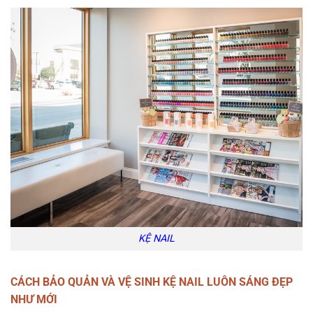
KỆ NAIL
CÁCH BẢO QUẢN VÀ VỆ SINH KỆ NAIL LUÔN SÁNG ĐẸP
NHƯ MỚI