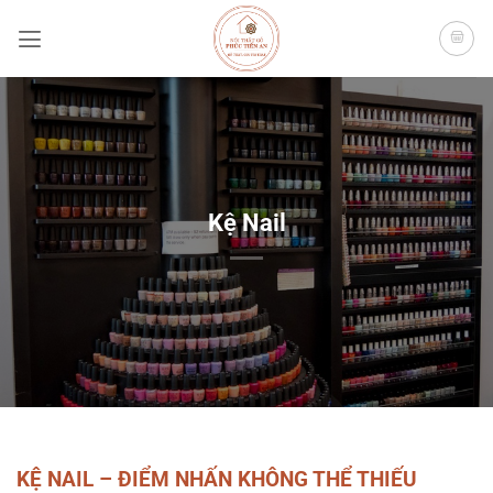
Bỏ
qua
nội
dung
Kệ Nail
KỆ NAIL – ĐIỂM NHẤN KHÔNG THỂ THIẾU