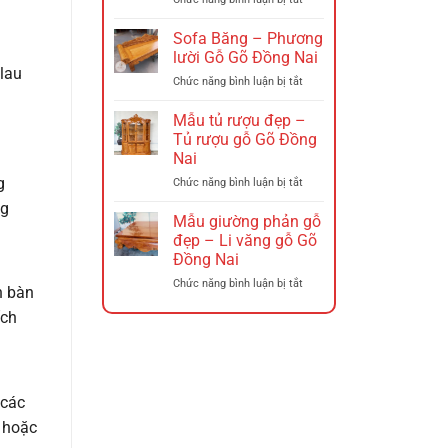
Sofa
Nai
băng
Sofa Băng – Phương
gỗ
lười Gỗ Gõ Đồng Nai
Tràm
 lau
ở
Chức năng bình luận bị tắt
(Phương
Sofa
lười
Băng
Mẫu tủ rượu đẹp –
gỗ
–
tràm)
Tủ rượu gỗ Gõ Đồng
Phương
Đồng
Nai
lười
Nai
g
ở
Chức năng bình luận bị tắt
Gỗ
Mẫu
Gõ
ng
tủ
Đồng
Mẫu giường phản gỗ
rượu
Nai
đẹp – Li văng gỗ Gõ
đẹp
Đồng Nai
–
ở
Chức năng bình luận bị tắt
Tủ
n bàn
Mẫu
rượu
ích
giường
gỗ
phản
Gõ
gỗ
Đồng
đẹp
Nai
–
 các
Li
văng
o hoặc
gỗ