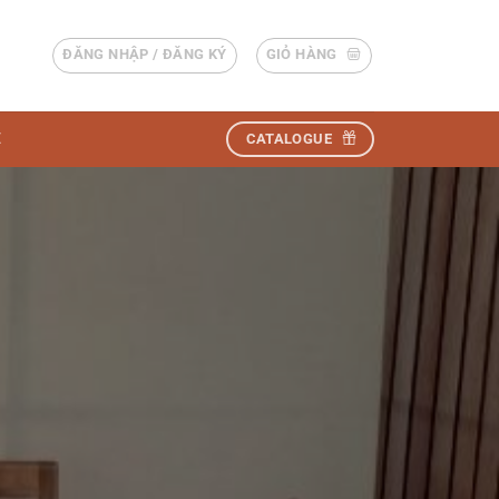
ĐĂNG NHẬP / ĐĂNG KÝ
GIỎ HÀNG
Ệ
CATALOGUE