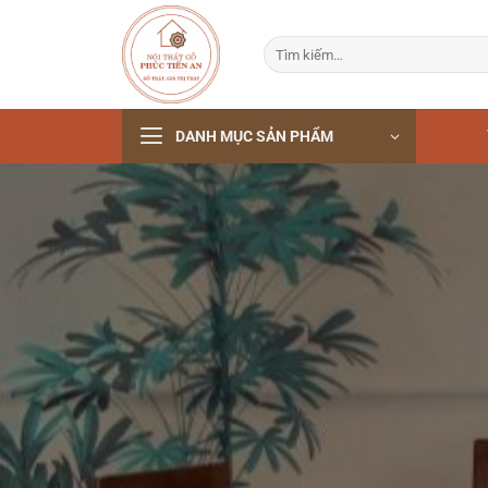
Bỏ
qua
Tìm
nội
kiếm:
dung
DANH MỤC SẢN PHẨM