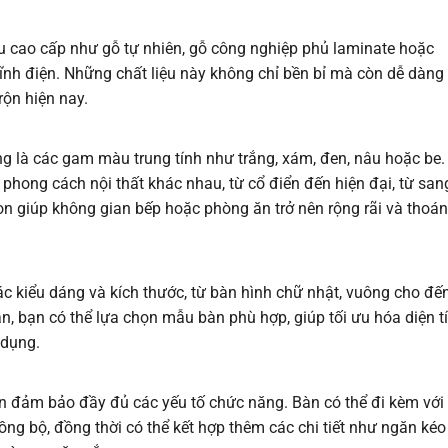
ệu cao cấp như gỗ tự nhiên, gỗ công nghiệp phủ laminate hoặc
tĩnh điện. Những chất liệu này không chỉ bền bỉ mà còn dễ dàng
rộn hiện nay.
g là các gam màu trung tính như trắng, xám, đen, nâu hoặc be.
hong cách nội thất khác nhau, từ cổ điển đến hiện đại, từ san
òn giúp không gian bếp hoặc phòng ăn trở nên rộng rãi và thoá
c kiểu dáng và kích thước, từ bàn hình chữ nhật, vuông cho đế
ian, bạn có thể lựa chọn mẫu bàn phù hợp, giúp tối ưu hóa diện t
 dụng.
ẫn đảm bảo đầy đủ các yếu tố chức năng. Bàn có thể đi kèm với
ng bộ, đồng thời có thể kết hợp thêm các chi tiết như ngăn ké