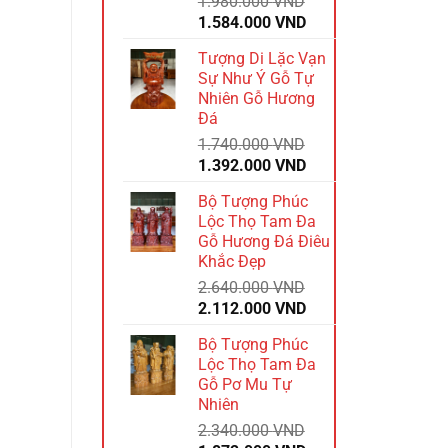
1.980.000
VND
Giá
Giá
1.584.000
VND
gốc
hiện
Tượng Di Lặc Vạn
là:
tại
Sự Như Ý Gỗ Tự
1.980.000 VND.
là:
Nhiên Gỗ Hương
1.584.000 VND.
Đá
1.740.000
VND
Giá
Giá
1.392.000
VND
gốc
hiện
Bộ Tượng Phúc
là:
tại
Lộc Thọ Tam Đa
1.740.000 VND.
là:
Gỗ Hương Đá Điêu
1.392.000 VND.
Khắc Đẹp
2.640.000
VND
Giá
Giá
2.112.000
VND
gốc
hiện
Bộ Tượng Phúc
là:
tại
Lộc Thọ Tam Đa
2.640.000 VND.
là:
Gỗ Pơ Mu Tự
2.112.000 VND.
Nhiên
2.340.000
VND