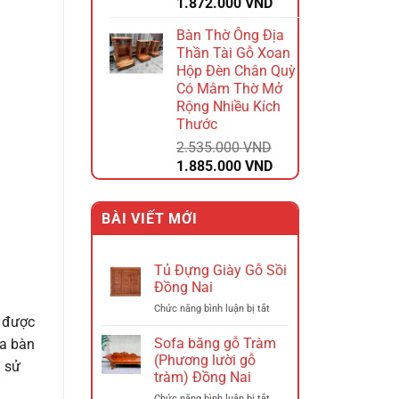
Giá
Giá
1.872.000
VND
gốc
hiện
Bàn Thờ Ông Địa
là:
tại
Thần Tài Gỗ Xoan
2.340.000 VND.
là:
Hộp Đèn Chân Quỳ
1.872.000 VND.
Có Mâm Thờ Mở
Rộng Nhiều Kích
Thước
2.535.000
VND
Giá
Giá
1.885.000
VND
gốc
hiện
là:
tại
BÀI VIẾT MỚI
2.535.000 VND.
là:
1.885.000 VND.
Tủ Đựng Giày Gỗ Sồi
Đồng Nai
ở
Chức năng bình luận bị tắt
i được
Tủ
Đựng
Sofa băng gỗ Tràm
ủa bàn
Giày
(Phương lười gỗ
i sử
Gỗ
tràm) Đồng Nai
Sồi
ở
Chức năng bình luận bị tắt
Đồng