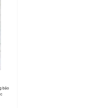
ng bảo
ác
h