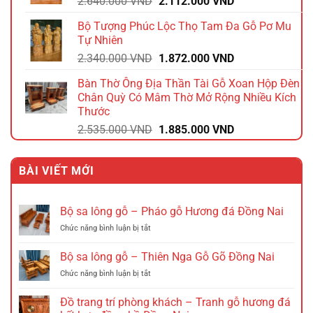
Giá
Giá
2.640.000
VND
2.112.000
VND
1.392.000 VND.
gốc
hiện
Bộ Tượng Phúc Lộc Thọ Tam Đa Gỗ Pơ Mu
là:
tại
Tự Nhiên
2.640.000 VND.
là:
Giá
Giá
2.340.000
VND
1.872.000
VND
2.112.000 VND.
gốc
hiện
Bàn Thờ Ông Địa Thần Tài Gỗ Xoan Hộp Đèn
là:
tại
Chân Quỳ Có Mâm Thờ Mở Rộng Nhiều Kích
2.340.000 VND.
là:
Thước
1.872.000 VND.
Giá
Giá
2.535.000
VND
1.885.000
VND
gốc
hiện
là:
tại
BÀI VIẾT MỚI
2.535.000 VND.
là:
1.885.000 VND.
Bộ sa lông gỗ – Pháo gỗ Hương đá Đồng Nai
ở
Chức năng bình luận bị tắt
Bộ
sa
Bộ sa lông gỗ – Thiên Nga Gỗ Gõ Đồng Nai
lông
ở
Chức năng bình luận bị tắt
gỗ
Bộ
–
sa
Pháo
Đồ trang trí phòng khách – Tranh gỗ hương đá
lông
gỗ