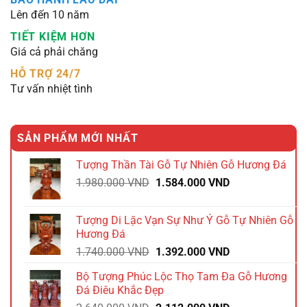
Lên đến 10 năm
TIẾT KIỆM HƠN
Giá cả phải chăng
HỖ TRỢ 24/7
Tư vấn nhiệt tình
SẢN PHẨM MỚI NHẤT
Tượng Thần Tài Gỗ Tự Nhiên Gỗ Hương Đá
Giá
Giá
1.980.000
VND
1.584.000
VND
gốc
hiện
là:
tại
Tượng Di Lặc Vạn Sự Như Ý Gỗ Tự Nhiên Gỗ
1.980.000 VND.
là:
Hương Đá
1.584.000 VND.
Giá
Giá
1.740.000
VND
1.392.000
VND
gốc
hiện
Bộ Tượng Phúc Lộc Thọ Tam Đa Gỗ Hương
là:
tại
Đá Điêu Khắc Đẹp
1.740.000 VND.
là: