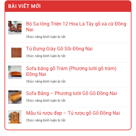
là:
tại
BÀI VIẾT MỚI
2.535.000 VND.
là:
1.885.000 VND.
Bộ Sa lông Triện 12 Hoa Lá Tây gỗ xà cừ Đồng
Nai
ở
Chức năng bình luận bị tắt
Bộ
Sa
Tủ Đựng Giày Gỗ Sồi Đồng Nai
lông
ở
Chức năng bình luận bị tắt
Triện
Tủ
12
Đựng
Sofa băng gỗ Tràm (Phương lười gỗ tràm)
Hoa
Giày
Lá
Đồng Nai
Gỗ
Tây
ở
Chức năng bình luận bị tắt
Sồi
gỗ
Sofa
Đồng
xà
băng
Nai
Sofa Băng – Phương lười Gỗ Gõ Đồng Nai
cừ
gỗ
Đồng
ở
Chức năng bình luận bị tắt
Tràm
Nai
Sofa
(Phương
Băng
Mẫu tủ rượu đẹp – Tủ rượu gỗ Gõ Đồng Nai
lười
–
gỗ
ở
Chức năng bình luận bị tắt
Phương
tràm)
Mẫu
lười
Đồng
tủ
Gỗ
Nai
rượu