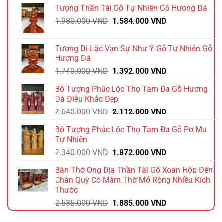
Tượng Thần Tài Gỗ Tự Nhiên Gỗ Hương Đá
Giá
Giá
1.980.000
VND
1.584.000
VND
gốc
hiện
là:
tại
Tượng Di Lặc Vạn Sự Như Ý Gỗ Tự Nhiên Gỗ
1.980.000 VND.
là:
Hương Đá
1.584.000 VND.
Giá
Giá
1.740.000
VND
1.392.000
VND
gốc
hiện
Bộ Tượng Phúc Lộc Thọ Tam Đa Gỗ Hương
là:
tại
Đá Điêu Khắc Đẹp
1.740.000 VND.
là:
Giá
Giá
2.640.000
VND
2.112.000
VND
1.392.000 VND.
gốc
hiện
Bộ Tượng Phúc Lộc Thọ Tam Đa Gỗ Pơ Mu
là:
tại
Tự Nhiên
2.640.000 VND.
là:
Giá
Giá
2.340.000
VND
1.872.000
VND
2.112.000 VND.
gốc
hiện
Bàn Thờ Ông Địa Thần Tài Gỗ Xoan Hộp Đèn
là:
tại
Chân Quỳ Có Mâm Thờ Mở Rộng Nhiều Kích
2.340.000 VND.
là:
Thước
1.872.000 VND.
Giá
Giá
2.535.000
VND
1.885.000
VND
gốc
hiện