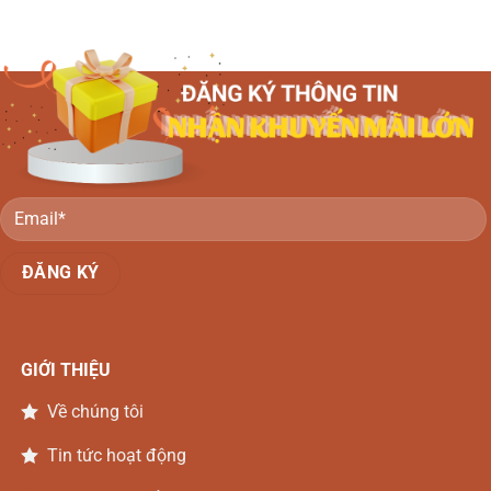
Gõ
đẹp
Đồng
–
Nai
Tủ
rượu
gỗ
Gõ
Đồng
Nai
GIỚI THIỆU
Về chúng tôi
Tin tức hoạt động