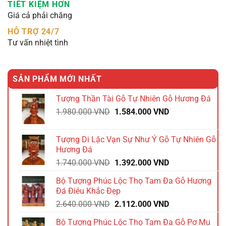
TIẾT KIỆM HƠN
Giá cả phải chăng
HỖ TRỢ 24/7
Tư vấn nhiệt tình
SẢN PHẨM MỚI NHẤT
Tượng Thần Tài Gỗ Tự Nhiên Gỗ Hương Đá
Giá
Giá
1.980.000
VND
1.584.000
VND
gốc
hiện
là:
tại
Tượng Di Lặc Vạn Sự Như Ý Gỗ Tự Nhiên Gỗ
1.980.000 VND.
là:
Hương Đá
1.584.000 VND.
Giá
Giá
1.740.000
VND
1.392.000
VND
gốc
hiện
Bộ Tượng Phúc Lộc Thọ Tam Đa Gỗ Hương
là:
tại
Đá Điêu Khắc Đẹp
1.740.000 VND.
là:
Giá
Giá
2.640.000
VND
2.112.000
VND
1.392.000 VND.
gốc
hiện
Bộ Tượng Phúc Lộc Thọ Tam Đa Gỗ Pơ Mu
là:
tại