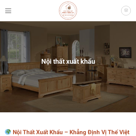
Bỏ
qua
nội
dung
Nội thất xuất khẩu
Nội Thất Xuất Khẩu – Khẳng Định Vị Thế Việt