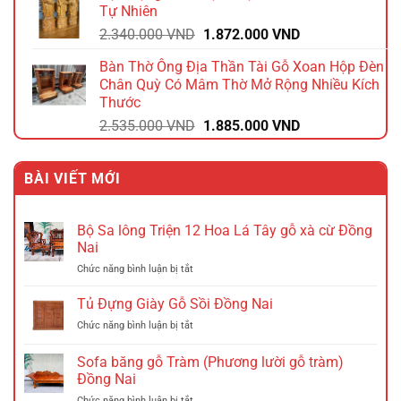
Tự Nhiên
2.640.000 VND.
là:
Giá
Giá
2.340.000
VND
1.872.000
VND
2.112.000 VND.
gốc
hiện
Bàn Thờ Ông Địa Thần Tài Gỗ Xoan Hộp Đèn
là:
tại
Chân Quỳ Có Mâm Thờ Mở Rộng Nhiều Kích
2.340.000 VND.
là:
Thước
1.872.000 VND.
Giá
Giá
2.535.000
VND
1.885.000
VND
gốc
hiện
là:
tại
BÀI VIẾT MỚI
2.535.000 VND.
là:
1.885.000 VND.
Bộ Sa lông Triện 12 Hoa Lá Tây gỗ xà cừ Đồng
Nai
ở
Chức năng bình luận bị tắt
Bộ
Sa
Tủ Đựng Giày Gỗ Sồi Đồng Nai
lông
ở
Chức năng bình luận bị tắt
Triện
Tủ
12
Đựng
Sofa băng gỗ Tràm (Phương lười gỗ tràm)
Hoa
Giày
Lá
Đồng Nai
Gỗ
Tây
ở
Chức năng bình luận bị tắt
Sồi