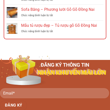
gỗ
Sofa
Đồng
xà
băng
Nai
Sofa Băng – Phương lười Gỗ Gõ Đồng Nai
cừ
gỗ
Đồng
ở
Chức năng bình luận bị tắt
Tràm
Nai
Sofa
(Phương
Băng
Mẫu tủ rượu đẹp – Tủ rượu gỗ Gõ Đồng Nai
lười
–
gỗ
ở
Chức năng bình luận bị tắt
Phương
tràm)
Mẫu
lười
Đồng
tủ
Gỗ
Nai
rượu
Gõ
đẹp
Đồng
–
Nai
Tủ
rượu
gỗ
Gõ
Đồng
Nai