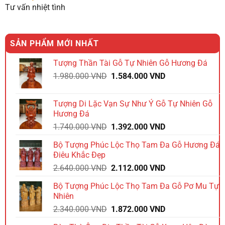
Tư vấn nhiệt tình
SẢN PHẨM MỚI NHẤT
Tượng Thần Tài Gỗ Tự Nhiên Gỗ Hương Đá
Giá
Giá
1.980.000
VND
1.584.000
VND
gốc
hiện
là:
tại
Tượng Di Lặc Vạn Sự Như Ý Gỗ Tự Nhiên Gỗ
1.980.000 VND.
là:
Hương Đá
1.584.000 VND.
Giá
Giá
1.740.000
VND
1.392.000
VND
gốc
hiện
Bộ Tượng Phúc Lộc Thọ Tam Đa Gỗ Hương Đá
là:
tại
Điêu Khắc Đẹp
1.740.000 VND.
là:
Giá
Giá
2.640.000
VND
2.112.000
VND
1.392.000 VND.
gốc
hiện
Bộ Tượng Phúc Lộc Thọ Tam Đa Gỗ Pơ Mu Tự
là:
tại
Nhiên
2.640.000 VND.
là:
Giá
Giá
2.340.000
VND
1.872.000
VND
2.112.000 VND.
gốc
hiện