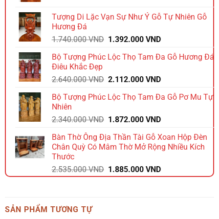
là:
tại
Tượng Di Lặc Vạn Sự Như Ý Gỗ Tự Nhiên Gỗ
1.980.000 VND.
là:
Hương Đá
1.584.000 VND.
Giá
Giá
1.740.000
VND
1.392.000
VND
gốc
hiện
Bộ Tượng Phúc Lộc Thọ Tam Đa Gỗ Hương Đá
là:
tại
Điêu Khắc Đẹp
1.740.000 VND.
là:
Giá
Giá
2.640.000
VND
2.112.000
VND
1.392.000 VND.
gốc
hiện
Bộ Tượng Phúc Lộc Thọ Tam Đa Gỗ Pơ Mu Tự
là:
tại
Nhiên
2.640.000 VND.
là:
Giá
Giá
2.340.000
VND
1.872.000
VND
2.112.000 VND.
gốc
hiện
Bàn Thờ Ông Địa Thần Tài Gỗ Xoan Hộp Đèn
là:
tại
Chân Quỳ Có Mâm Thờ Mở Rộng Nhiều Kích
2.340.000 VND.
là:
Thước
1.872.000 VND.
Giá
Giá
2.535.000
VND
1.885.000
VND
gốc
hiện
là:
tại
2.535.000 VND.
là:
SẢN PHẨM TƯƠNG TỰ
1.885.000 VND.