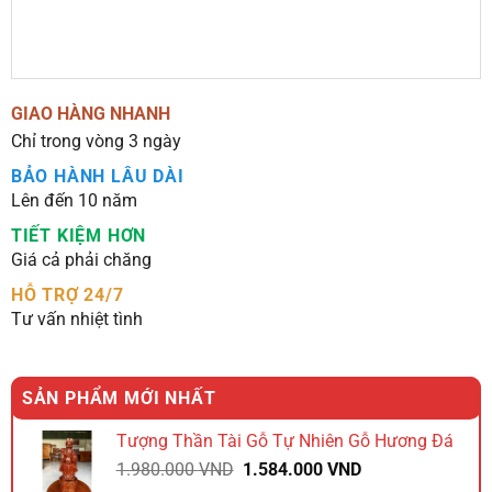
GIAO HÀNG NHANH
Chỉ trong vòng 3 ngày
BẢO HÀNH LÂU DÀI
Lên đến 10 năm
TIẾT KIỆM HƠN
Giá cả phải chăng
HỖ TRỢ 24/7
Tư vấn nhiệt tình
SẢN PHẨM MỚI NHẤT
Tượng Thần Tài Gỗ Tự Nhiên Gỗ Hương Đá
Giá
Giá
1.980.000
VND
1.584.000
VND
gốc
hiện