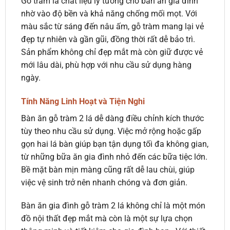
Gỗ tràm là chất liệu lý tưởng cho bàn ăn gia đình
nhờ vào độ bền và khả năng chống mối mọt. Với
màu sắc từ sáng đến nâu ấm, gỗ tràm mang lại vẻ
đẹp tự nhiên và gần gũi, đồng thời rất dễ bảo trì.
Sản phẩm không chỉ đẹp mắt mà còn giữ được vẻ
mới lâu dài, phù hợp với nhu cầu sử dụng hàng
ngày.
Tính Năng Linh Hoạt và Tiện Nghi
Bàn ăn gỗ tràm 2 lá dễ dàng điều chỉnh kích thước
tùy theo nhu cầu sử dụng. Việc mở rộng hoặc gấp
gọn hai lá bàn giúp bạn tận dụng tối đa không gian,
từ những bữa ăn gia đình nhỏ đến các bữa tiệc lớn.
Bề mặt bàn mịn màng cũng rất dễ lau chùi, giúp
việc vệ sinh trở nên nhanh chóng và đơn giản.
Bàn ăn gia đình gỗ tràm 2 lá không chỉ là một món
đồ nội thất đẹp mắt mà còn là một sự lựa chọn