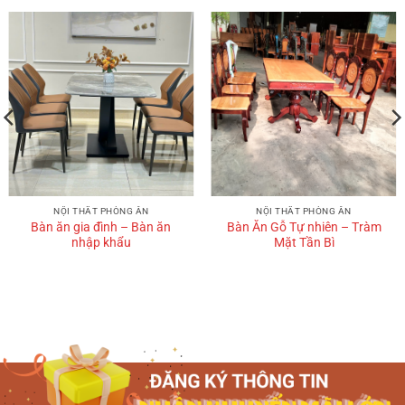
NỘI THẤT PHÒNG ĂN
NỘI THẤT PHÒNG ĂN
Bàn ăn gia đình – Bàn ăn
Bàn Ăn Gỗ Tự nhiên – Tràm
nhập khẩu
Mặt Tần Bì