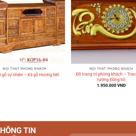
+
NỘI THẤT PHÒNG KHÁCH
NỘI THẤT PHÒNG KHÁCH
Đồ trang trí phòng khách – Tran
vi gỗ tự nhiên – Kệ gỗ Hương Mõ
tường Đồng hồ
1.950.000
VND