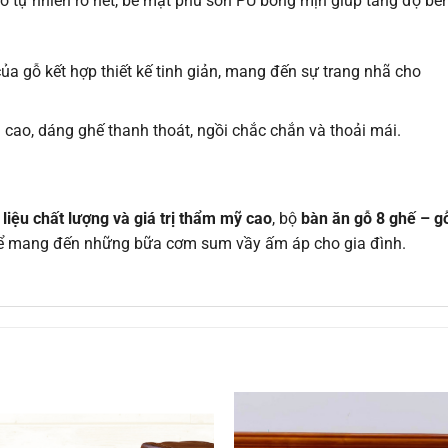
ỗ tự nhiên rõ nét, bề mặt phủ sơn PU bóng mịn giúp tăng độ bề
ủa gỗ kết hợp thiết kế tinh giản, mang đến sự trang nhã cho
 cao, dáng ghế thanh thoát, ngồi chắc chắn và thoải mái.
t liệu chất lượng và giá trị thẩm mỹ cao
, bộ
bàn ăn gỗ 8 ghế – g
 để mang đến những bữa cơm sum vầy ấm áp cho gia đình.