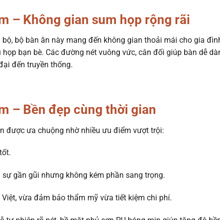
àm –
Không gian sum họp rộng rãi
ng bộ, bộ bàn ăn này mang đến không gian thoải mái cho gia đìn
tụ họp bạn bè. Các đường nét vuông vức, cân đối giúp bàn dễ dà
đại đến truyền thống.
àm –
Bền đẹp cùng thời gian
ên được ưa chuộng nhờ nhiều ưu điểm vượt trội:
tốt.
ại sự gần gũi nhưng không kém phần sang trọng.
h Việt, vừa đảm bảo thẩm mỹ vừa tiết kiệm chi phí.