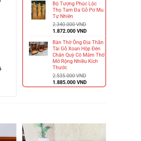
n
Bộ Tượng Phúc Lộc
là:
tại
Thọ Tam Đa Gỗ Pơ Mu
2.640.000 VND.
là:
Tự Nhiên
2.112.000 VND.
2.340.000
VND
Giá
Giá
1.872.000
VND
gốc
hiện
Bàn Thờ Ông Địa Thần
là:
tại
Tài Gỗ Xoan Hộp Đèn
2.340.000 VND.
là:
Chân Quỳ Có Mâm Thờ
1.872.000 VND.
Mở Rộng Nhiều Kích
Thước
ỗ
2.535.000
VND
Giá
Giá
1.885.000
VND
gốc
hiện
là:
tại
2.535.000 VND.
là:
1.885.000 VND.