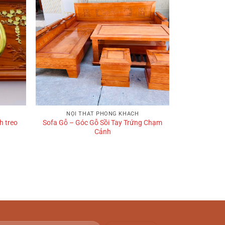
+
NỘI THẤT PHÒNG KHÁCH
h treo
Sofa Gỗ – Góc Gỗ Sồi Tay Trứng Chạm
Cảnh