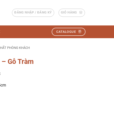
ĐĂNG NHẬP / ĐĂNG KÝ
GIỎ HÀNG
Ệ
CATALOGUE
THẤT PHÒNG KHÁCH
 – Gỗ Tràm
:
75cm