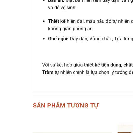
Bàn ăn:
Mặt bàn liền tấm dày dặn, vân g
và dễ vệ sinh.
Thiết kế
hiện đại, màu nâu đỏ tự nhiên c
không gian phòng ăn.
Ghế ngồi:
Dày dặn, Vững chãi , Tựa lưng
Với sự kết hợp giữa
thiết kế tiện dụng, chấ
Tràm
tự nhiên chính là lựa chọn lý tưởng
SẢN PHẨM TƯƠNG TỰ