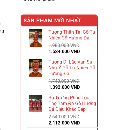
SẢN PHẨM MỚI NHẤT
h
ng
Tượng Thần Tài Gỗ Tự
Nhiên Gỗ Hương Đá
1.980.000
VND
Giá
Giá
1.584.000
VND
gốc
hiện
Tượng Di Lặc Vạn Sự
là:
tại
Như Ý Gỗ Tự Nhiên Gỗ
1.980.000 VND.
là:
Hương Đá
1.584.000 VND.
1.740.000
VND
Giá
Giá
1.392.000
VND
gốc
hiện
Bộ Tượng Phúc Lộc
là:
tại
Thọ Tam Đa Gỗ Hương
1.740.000 VND.
là:
Đá Điêu Khắc Đẹp
1.392.000 VND.
2.640.000
VND
Giá
Giá
2.112.000
VND
gốc
hiện