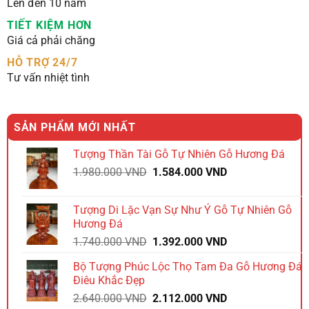
Lên đến 10 năm
TIẾT KIỆM HƠN
Giá cả phải chăng
HỖ TRỢ 24/7
Tư vấn nhiệt tình
SẢN PHẨM MỚI NHẤT
Tượng Thần Tài Gỗ Tự Nhiên Gỗ Hương Đá
Giá
Giá
1.980.000
VND
1.584.000
VND
gốc
hiện
là:
tại
Tượng Di Lặc Vạn Sự Như Ý Gỗ Tự Nhiên Gỗ
1.980.000 VND.
là:
Hương Đá
1.584.000 VND.
Giá
Giá
1.740.000
VND
1.392.000
VND
gốc
hiện
Bộ Tượng Phúc Lộc Thọ Tam Đa Gỗ Hương Đá
là:
tại
Điêu Khắc Đẹp
1.740.000 VND.
là:
Giá
Giá
2.640.000
VND
2.112.000
VND
1.392.000 VND.