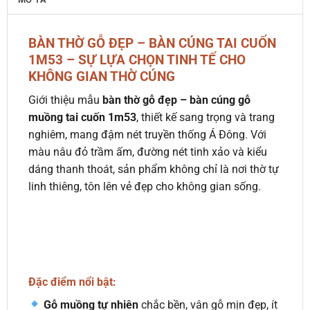
BÀN THỜ GỖ ĐẸP – BÀN CÚNG TAI CUỐN
1M53 – SỰ LỰA CHỌN TINH TẾ CHO
KHÔNG GIAN THỜ CÚNG
Giới thiệu mẫu
bàn thờ gỗ đẹp – bàn cúng gỗ
muồng tai cuốn 1m53
, thiết kế sang trọng và trang
nghiêm, mang đậm nét truyền thống Á Đông. Với
màu nâu đỏ trầm ấm, đường nét tinh xảo và kiểu
dáng thanh thoát, sản phẩm không chỉ là nơi thờ tự
linh thiêng, tôn lên vẻ đẹp cho không gian sống.
Đặc điểm nổi bật:
Gỗ muồng tự nhiên
chắc bền, vân gỗ mịn đẹp, ít