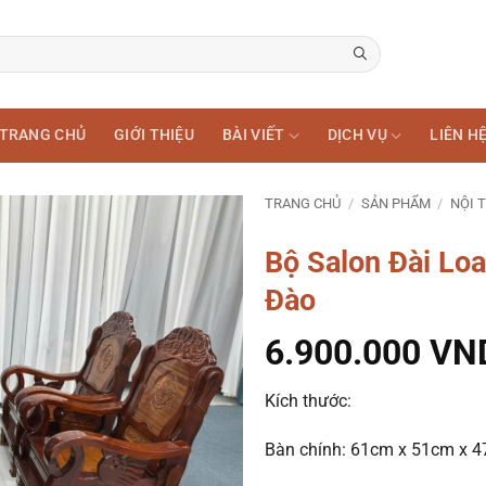
TRANG CHỦ
GIỚI THIỆU
BÀI VIẾT
DỊCH VỤ
LIÊN H
TRANG CHỦ
/
SẢN PHẨM
/
NỘI 
Bộ Salon Đài Lo
Đào
6.900.000
VN
Kích thước:
Bàn chính: 61cm x 51cm x 