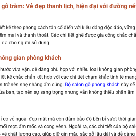
 gỗ tràm: Vẻ đẹp thanh lịch, hiện đại với đường né
ết kế theo phong cách tân cổ điển với kiểu dáng độc đáo, vững
ềm mại và thanh thoát. Các chi tiết ghế được gia công chắc chắ
i đa cho người sử dụng.
không gian phòng khách
thước vừa vặn, dễ dàng phù hợp với nhiều loại không gian phòn
hiết kế chắc chắn kết hợp với các chi tiết chạm khắc tinh tế man
an trở nên nhẹ nhàng ấm cúng.
Bộ salon gỗ phòng khách
này sẽ 
ủa bạn, tạo nên sự sang trọng nhưng vẫn không thiếu phần ấm 
chỉ có vẻ ngoài đẹp mắt mà còn đảm bảo độ bền bỉ vượt thời gian
ối mọt, ẩm mốc và cong vênh. Ngoài ra, các chi tiết của bộ sa
o vệ chất lượng cao, giúp giữ gìn màu sắc gỗ lâu dài và dễ dàng