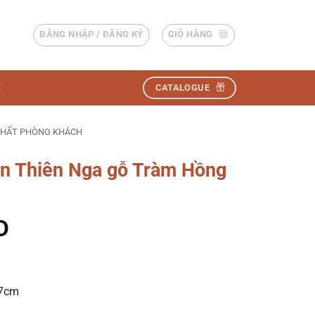
ĐĂNG NHẬP / ĐĂNG KÝ
GIỎ HÀNG
Ệ
CATALOGUE
THẤT PHÒNG KHÁCH
an Thiên Nga gỗ Tràm Hồng
D
47cm