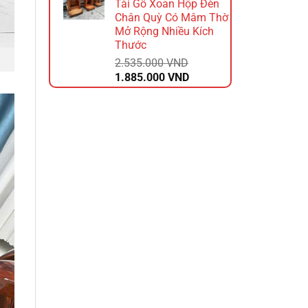
Tài Gỗ Xoan Hộp Đèn
2.340.000 VND.
là:
Chân Quỳ Có Mâm Thờ
1.872.000 VND.
Mở Rộng Nhiều Kích
Thước
2.535.000
VND
Giá
Giá
1.885.000
VND
gốc
hiện
là:
tại
2.535.000 VND.
là:
1.885.000 VND.