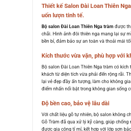
Thiết kế Salon Đài Loan Thiên Nga
uốn lượn tinh tế.
Bộ salon Đài Loan Thiên Nga tràm
được thi
chãi. Hình ảnh đôi thiên nga mang lại sự m
bền bỉ, đảm bảo sự an toàn và thoải mái tố
Kích thước vừa vặn, phù hợp với 
Bộ salon Đài Loan Thiên Nga tràm có kích 
khách từ diện tích vừa phải đến rộng rãi. T
lại vẻ đẹp đầy ấn tượng, làm cho không gi
điểm nhấn nổi bật trong không gian sống c
Độ bền cao, bảo vệ lâu dài
Với chất liệu gỗ tự nhiên, bộ salon không 
Gỗ Tràm đã qua xử lý kỹ càng, giúp chống m
được gia công tỉ mỉ, kết hợp với lớp sơn bả