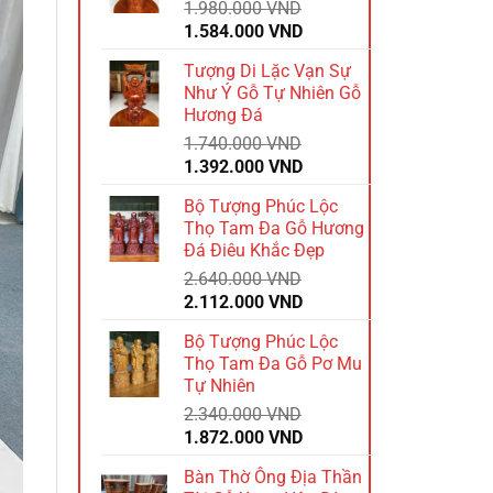
1.980.000
VND
Giá
Giá
1.584.000
VND
gốc
hiện
Tượng Di Lặc Vạn Sự
là:
tại
Như Ý Gỗ Tự Nhiên Gỗ
1.980.000 VND.
là:
Hương Đá
1.584.000 VND.
1.740.000
VND
Giá
Giá
1.392.000
VND
gốc
hiện
Bộ Tượng Phúc Lộc
là:
tại
Thọ Tam Đa Gỗ Hương
1.740.000 VND.
là:
Đá Điêu Khắc Đẹp
1.392.000 VND.
2.640.000
VND
Giá
Giá
2.112.000
VND
gốc
hiện
Bộ Tượng Phúc Lộc
là:
tại
Thọ Tam Đa Gỗ Pơ Mu
2.640.000 VND.
là:
Tự Nhiên
2.112.000 VND.
2.340.000
VND
Giá
Giá
1.872.000
VND
gốc
hiện
Bàn Thờ Ông Địa Thần
là:
tại