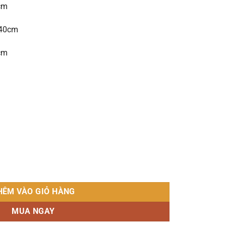
cm
 40cm
cm
ỗ Tràm Hồng Đào số lượng
HÊM VÀO GIỎ HÀNG
MUA NGAY