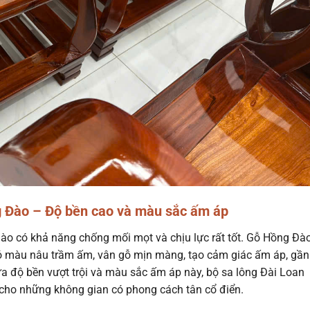
g Đào – Độ bền cao và màu sắc ấm áp
ào có khả năng chống mối mọt và chịu lực rất tốt. Gỗ Hồng Đà
ó màu nâu trầm ấm, vân gỗ mịn màng, tạo cảm giác ấm áp, gần
ữa độ bền vượt trội và màu sắc ấm áp này, bộ sa lông Đài Loan
 cho những không gian có phong cách tân cổ điển.