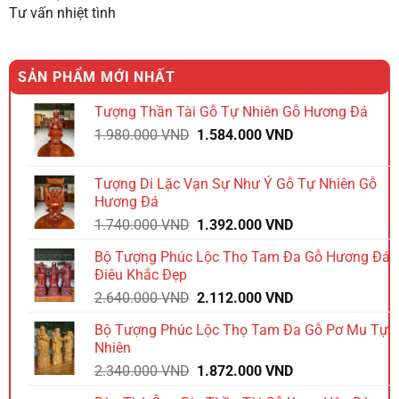
Tư vấn nhiệt tình
SẢN PHẨM MỚI NHẤT
Tượng Thần Tài Gỗ Tự Nhiên Gỗ Hương Đá
Giá
Giá
1.980.000
VND
1.584.000
VND
gốc
hiện
là:
tại
Tượng Di Lặc Vạn Sự Như Ý Gỗ Tự Nhiên Gỗ
1.980.000 VND.
là:
Hương Đá
1.584.000 VND.
Giá
Giá
1.740.000
VND
1.392.000
VND
gốc
hiện
Bộ Tượng Phúc Lộc Thọ Tam Đa Gỗ Hương Đá
là:
tại
Điêu Khắc Đẹp
1.740.000 VND.
là:
Giá
Giá
2.640.000
VND
2.112.000
VND
1.392.000 VND.
gốc
hiện
Bộ Tượng Phúc Lộc Thọ Tam Đa Gỗ Pơ Mu Tự
là:
tại
Nhiên
2.640.000 VND.
là:
Giá
Giá
2.340.000
VND
1.872.000
VND
2.112.000 VND.
gốc
hiện