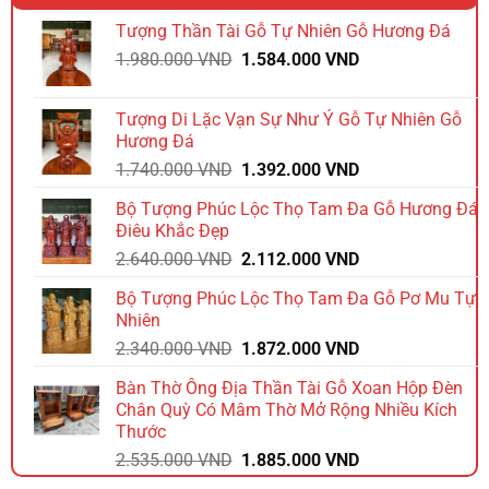
Tượng Thần Tài Gỗ Tự Nhiên Gỗ Hương Đá
Giá
Giá
1.980.000
VND
1.584.000
VND
gốc
hiện
là:
tại
Tượng Di Lặc Vạn Sự Như Ý Gỗ Tự Nhiên Gỗ
1.980.000 VND.
là:
Hương Đá
1.584.000 VND.
Giá
Giá
1.740.000
VND
1.392.000
VND
gốc
hiện
Bộ Tượng Phúc Lộc Thọ Tam Đa Gỗ Hương Đá
là:
tại
Điêu Khắc Đẹp
1.740.000 VND.
là:
Giá
Giá
2.640.000
VND
2.112.000
VND
1.392.000 VND.
gốc
hiện
Bộ Tượng Phúc Lộc Thọ Tam Đa Gỗ Pơ Mu Tự
là:
tại
Nhiên
2.640.000 VND.
là:
Giá
Giá
2.340.000
VND
1.872.000
VND
2.112.000 VND.
gốc
hiện
Bàn Thờ Ông Địa Thần Tài Gỗ Xoan Hộp Đèn
là:
tại
Chân Quỳ Có Mâm Thờ Mở Rộng Nhiều Kích
2.340.000 VND.
là:
Thước
1.872.000 VND.
Giá
Giá
2.535.000
VND
1.885.000
VND
gốc
hiện