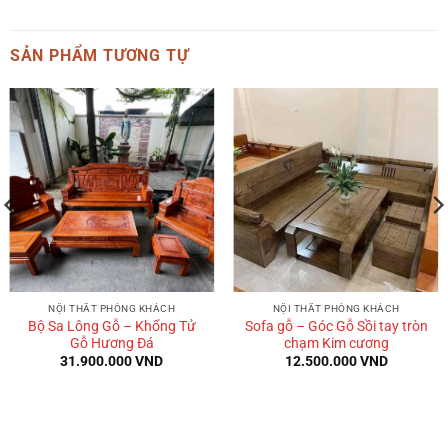
là:
tại
2.535.000 VND.
là:
SẢN PHẨM TƯƠNG TỰ
1.885.000 VND.
NỘI THẤT PHÒNG KHÁCH
NỘI THẤT PHÒNG KHÁCH
Bộ Sa Lông Gỗ – Khổng Tử
Sofa gỗ – Góc Gỗ Sồi tay tròn
Gỗ Hương Đá
chạm Kim cương
31.900.000
VND
12.500.000
VND