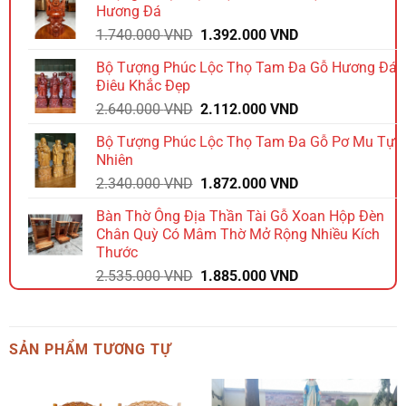
Hương Đá
1.584.000 VND.
Giá
Giá
1.740.000
VND
1.392.000
VND
gốc
hiện
Bộ Tượng Phúc Lộc Thọ Tam Đa Gỗ Hương Đá
là:
tại
Điêu Khắc Đẹp
1.740.000 VND.
là:
Giá
Giá
2.640.000
VND
2.112.000
VND
1.392.000 VND.
gốc
hiện
Bộ Tượng Phúc Lộc Thọ Tam Đa Gỗ Pơ Mu Tự
là:
tại
Nhiên
2.640.000 VND.
là:
Giá
Giá
2.340.000
VND
1.872.000
VND
2.112.000 VND.
gốc
hiện
Bàn Thờ Ông Địa Thần Tài Gỗ Xoan Hộp Đèn
là:
tại
Chân Quỳ Có Mâm Thờ Mở Rộng Nhiều Kích
2.340.000 VND.
là:
Thước
1.872.000 VND.
Giá
Giá
2.535.000
VND
1.885.000
VND
gốc
hiện
là:
tại
2.535.000 VND.
là:
SẢN PHẨM TƯƠNG TỰ
1.885.000 VND.