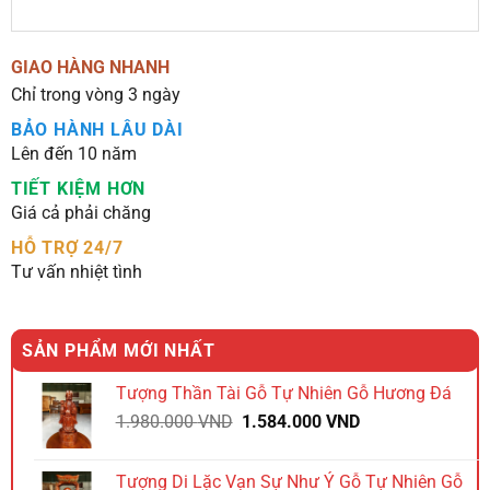
GIAO HÀNG NHANH
Chỉ trong vòng 3 ngày
BẢO HÀNH LÂU DÀI
Lên đến 10 năm
TIẾT KIỆM HƠN
Giá cả phải chăng
HỖ TRỢ 24/7
Tư vấn nhiệt tình
SẢN PHẨM MỚI NHẤT
Tượng Thần Tài Gỗ Tự Nhiên Gỗ Hương Đá
Giá
Giá
1.980.000
VND
1.584.000
VND
gốc
hiện
là:
tại
Tượng Di Lặc Vạn Sự Như Ý Gỗ Tự Nhiên Gỗ
1.980.000 VND.
là: