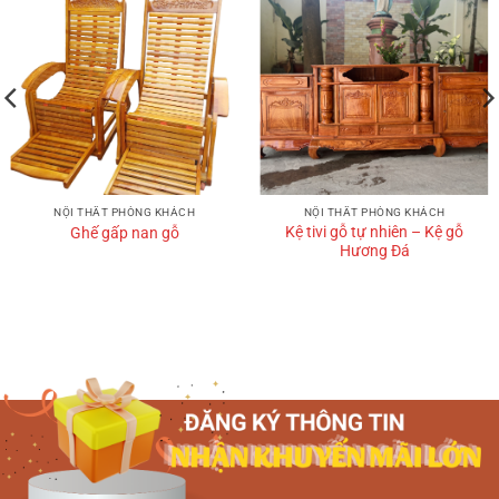
NỘI THẤT PHÒNG KHÁCH
NỘI THẤT PHÒNG KHÁCH
Kệ tivi gỗ tự nhiên – Kệ gỗ
Ghế gấp nan gỗ
Hương Đá