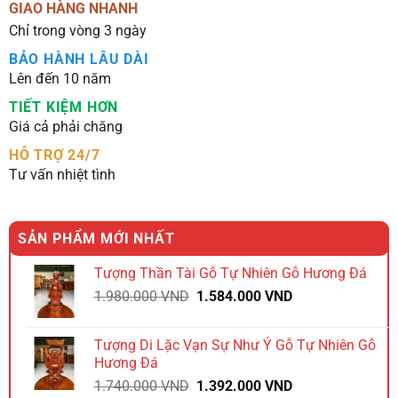
GIAO HÀNG NHANH
Chỉ trong vòng 3 ngày
BẢO HÀNH LÂU DÀI
Lên đến 10 năm
TIẾT KIỆM HƠN
Giá cả phải chăng
HỖ TRỢ 24/7
Tư vấn nhiệt tình
SẢN PHẨM MỚI NHẤT
Tượng Thần Tài Gỗ Tự Nhiên Gỗ Hương Đá
Giá
Giá
1.980.000
VND
1.584.000
VND
gốc
hiện
là:
tại
Tượng Di Lặc Vạn Sự Như Ý Gỗ Tự Nhiên Gỗ
1.980.000 VND.
là:
Hương Đá
1.584.000 VND.
Giá
Giá
1.740.000
VND
1.392.000
VND