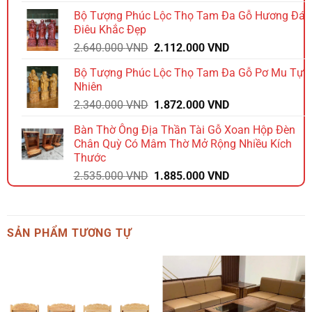
gốc
hiện
Bộ Tượng Phúc Lộc Thọ Tam Đa Gỗ Hương Đá
là:
tại
Điêu Khắc Đẹp
1.740.000 VND.
là:
Giá
Giá
2.640.000
VND
2.112.000
VND
1.392.000 VND.
gốc
hiện
Bộ Tượng Phúc Lộc Thọ Tam Đa Gỗ Pơ Mu Tự
là:
tại
Nhiên
2.640.000 VND.
là:
Giá
Giá
2.340.000
VND
1.872.000
VND
2.112.000 VND.
gốc
hiện
Bàn Thờ Ông Địa Thần Tài Gỗ Xoan Hộp Đèn
là:
tại
Chân Quỳ Có Mâm Thờ Mở Rộng Nhiều Kích
2.340.000 VND.
là:
Thước
1.872.000 VND.
Giá
Giá
2.535.000
VND
1.885.000
VND
gốc
hiện
là:
tại
2.535.000 VND.
là:
SẢN PHẨM TƯƠNG TỰ
1.885.000 VND.