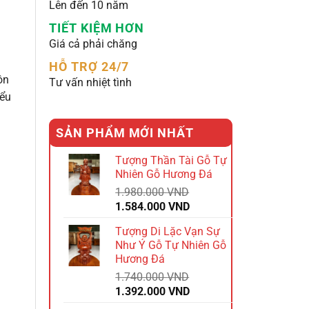
Lên đến 10 năm
TIẾT KIỆM HƠN
Giá cả phải chăng
HỖ TRỢ 24/7
ôn
Tư vấn nhiệt tình
iểu
SẢN PHẨM MỚI NHẤT
Tượng Thần Tài Gỗ Tự
Nhiên Gỗ Hương Đá
1.980.000
VND
Giá
Giá
1.584.000
VND
gốc
hiện
Tượng Di Lặc Vạn Sự
là:
tại
Như Ý Gỗ Tự Nhiên Gỗ
1.980.000 VND.
là:
Hương Đá
1.584.000 VND.
1.740.000
VND
Giá
Giá
1.392.000
VND
gốc
hiện