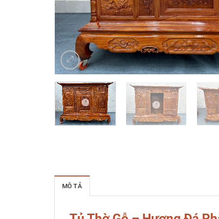
MÔ TẢ
Tủ Thờ Gỗ – Hương Đá P