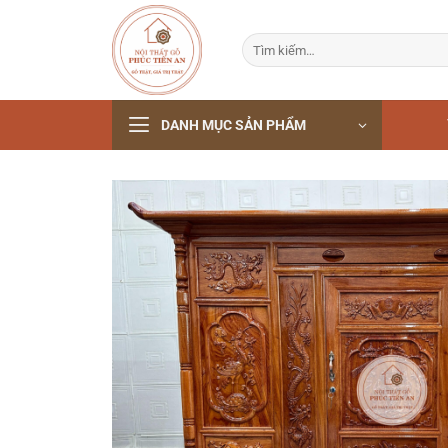
Bỏ
qua
Tìm
nội
kiếm:
dung
DANH MỤC SẢN PHẨM