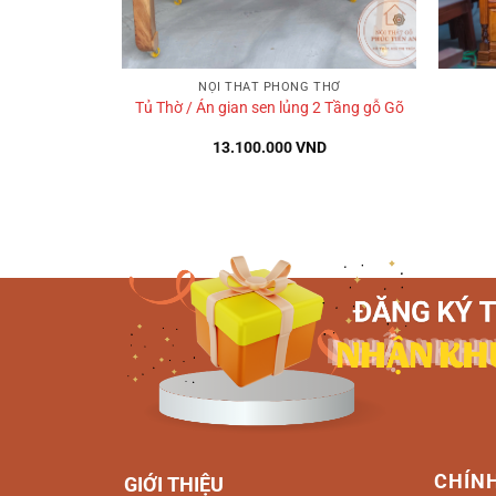
+
+
 THỜ
NỘI THẤT PHÒNG THỜ
ch thước lớn
Tủ Thờ / Án gian sen lủng 2 Tầng gỗ Gõ
D
13.100.000
VND
CHÍN
GIỚI THIỆU