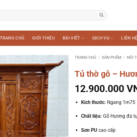
TRANG CHỦ
GIỚI THIỆU
BÀI VIẾT
DỊCH VỤ
LIÊN H
TRANG CHỦ
/
SẢN PHẨM
/
NỘI 
Tủ thờ gỗ – Hư
12.900.000
V
Kích thước:
Ngang 1m75
Chất liệu:
Gỗ Hương đá tự
Sơn PU
cao cấp