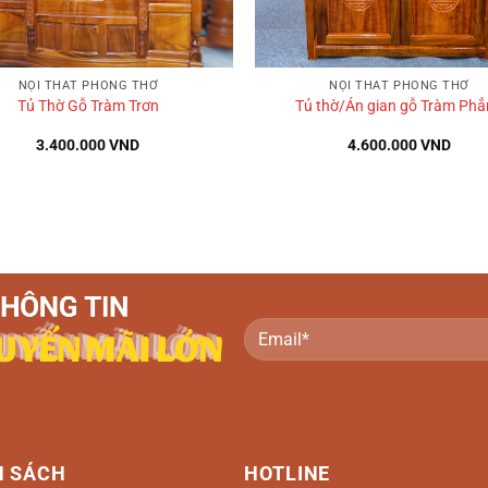
+
NỘI THẤT PHÒNG THỜ
NỘI THẤT PHÒNG THỜ
Tủ Thờ Gỗ Tràm Trơn
Tủ thờ/Án gian gỗ Tràm Ph
3.400.000
VND
4.600.000
VND
H SÁCH
HOTLINE