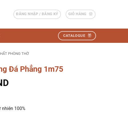
ĐĂNG NHẬP / ĐĂNG KÝ
GIỎ HÀNG
Ệ
CATALOGUE
THẤT PHÒNG THỜ
ơng Đá Phẳng 1m75
ND
 nhiên 100%