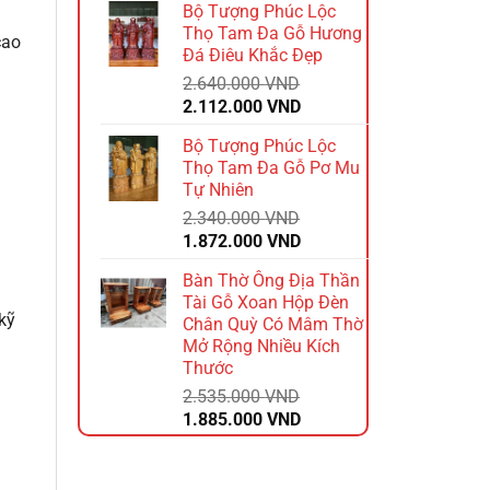
Bộ Tượng Phúc Lộc
là:
tại
Thọ Tam Đa Gỗ Hương
1.740.000 VND.
là:
cao
Đá Điêu Khắc Đẹp
1.392.000 VND.
2.640.000
VND
Giá
Giá
2.112.000
VND
gốc
hiện
Bộ Tượng Phúc Lộc
là:
tại
Thọ Tam Đa Gỗ Pơ Mu
2.640.000 VND.
là:
Tự Nhiên
2.112.000 VND.
2.340.000
VND
Giá
Giá
1.872.000
VND
gốc
hiện
Bàn Thờ Ông Địa Thần
là:
tại
Tài Gỗ Xoan Hộp Đèn
2.340.000 VND.
là:
 kỹ
Chân Quỳ Có Mâm Thờ
1.872.000 VND.
Mở Rộng Nhiều Kích
Thước
2.535.000
VND
Giá
Giá
1.885.000
VND
gốc
hiện
là:
tại
2.535.000 VND.
là: