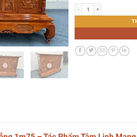
Tủ thờ gỗ - Hương Đá Phẳng 1m
T
hẳng 1m75 – Tác Phẩm Tâm Linh Mang