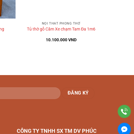
+
NỘI THẤT PHÒNG THỜ
ẳng
Tủ thờ gỗ Căm Xe chạm Tam Đa 1m6
10.100.000
VND
CÔNG TY TNHH SX TM DV
PHÚC