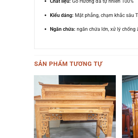
Chất liệu:
Gỗ Hương đá tự nhiên 100%
Kiểu dáng:
Mặt phẳng, chạm khắc sâu T
Ngăn chứa:
ngăn chứa lớn, xử lý chống
SẢN PHẨM TƯƠNG TỰ