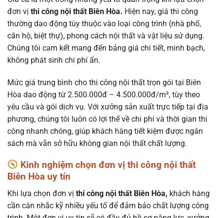
đơn vị
thi công nội thất Biên Hòa.
Hiện nay, giá thi công
thường dao động tùy thuộc vào loại công trình (nhà phố,
căn hộ, biệt thự), phong cách nội thất và vật liệu sử dụng.
Chúng tôi cam kết mang đến bảng giá chi tiết, minh bạch,
không phát sinh chi phí ẩn.
Mức giá trung bình cho thi công nội thất trọn gói tại Biên
Hòa dao động từ 2.500.000đ – 4.500.000đ/m², tùy theo
yêu cầu và gói dịch vụ. Với xưởng sản xuất trực tiếp tại địa
phương, chúng tôi luôn có lợi thế về chi phí và thời gian thi
công nhanh chóng, giúp khách hàng tiết kiệm được ngân
sách mà vẫn sở hữu không gian nội thất chất lượng.
Kinh nghiệm chọn đơn vị thi công nội thất
Biên Hòa uy tín
Khi lựa chọn đơn vị
thi công nội thất Biên Hòa,
khách hàng
cần cân nhắc kỹ nhiều yếu tố để đảm bảo chất lượng công
trình. Một đơn vị uy tín sẽ có đầy đủ hồ sơ năng lực, xưởng