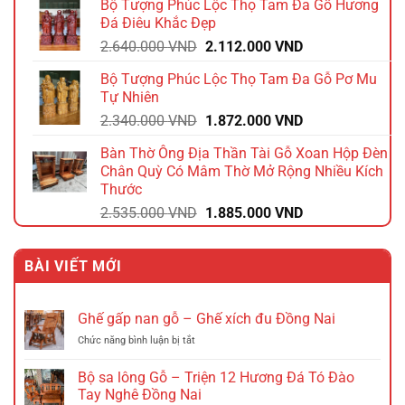
Bộ Tượng Phúc Lộc Thọ Tam Đa Gỗ Hương
là:
tại
Đá Điêu Khắc Đẹp
1.740.000 VND.
là:
Giá
Giá
2.640.000
VND
2.112.000
VND
1.392.000 VND.
gốc
hiện
Bộ Tượng Phúc Lộc Thọ Tam Đa Gỗ Pơ Mu
là:
tại
Tự Nhiên
2.640.000 VND.
là:
Giá
Giá
2.340.000
VND
1.872.000
VND
2.112.000 VND.
gốc
hiện
Bàn Thờ Ông Địa Thần Tài Gỗ Xoan Hộp Đèn
là:
tại
Chân Quỳ Có Mâm Thờ Mở Rộng Nhiều Kích
2.340.000 VND.
là:
Thước
1.872.000 VND.
Giá
Giá
2.535.000
VND
1.885.000
VND
gốc
hiện
là:
tại
BÀI VIẾT MỚI
2.535.000 VND.
là:
1.885.000 VND.
Ghế gấp nan gỗ – Ghế xích đu Đồng Nai
ở
Chức năng bình luận bị tắt
Ghế
gấp
Bộ sa lông Gỗ – Triện 12 Hương Đá Tó Đào
nan
Tay Nghê Đồng Nai
gỗ