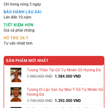
Chỉ trong vòng 3 ngày
BẢO HÀNH LÂU DÀI
Lên đến 10 năm
TIẾT KIỆM HƠN
Giá cả phải chăng
HỖ TRỢ 24/7
Tư vấn nhiệt tình
SẢN PHẨM MỚI NHẤT
Tượng Thần Tài Gỗ Tự Nhiên Gỗ Hương Đá
Giá
Giá
1.980.000
VND
1.584.000
VND
gốc
hiện
là:
tại
Tượng Di Lặc Vạn Sự Như Ý Gỗ Tự Nhiên Gỗ
1.980.000 VND.
là:
Hương Đá
1.584.000 VND.
Giá
Giá
1.740.000
VND
1.392.000
VND
gốc
hiện