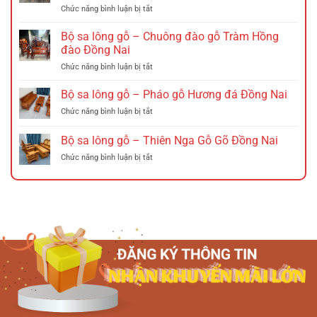
ở
Chức năng bình luận bị tắt
–
Bộ
Ghế
sa
xích
Bộ sa lông gỗ – Chuông đào gỗ Tràm Hồng
lông
đu
đào Đồng Nai
Gỗ
Đồng
ở
Chức năng bình luận bị tắt
–
Nai
Bộ
Triện
sa
Bộ sa lông gỗ – Pháo gỗ Hương đá Đồng Nai
12
lông
Hương
ở
Chức năng bình luận bị tắt
gỗ
Đá
Bộ
–
Tó
sa
Bộ sa lông gỗ – Thiên Nga Gỗ Gõ Đồng Nai
Chuông
Đào
lông
đào
Tay
ở
Chức năng bình luận bị tắt
gỗ
gỗ
Nghê
Bộ
–
Tràm
Đồng
sa
Pháo
Hồng
Nai
lông
gỗ
đào
gỗ
Hương
Đồng
–
đá
Nai
Thiên
Đồng
Nga
Nai
Gỗ
Gõ
Đồng
Nai