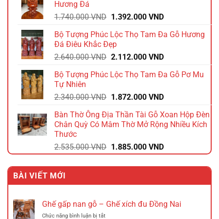
Hương Đá
1.584.000 VND.
Giá
Giá
1.740.000
VND
1.392.000
VND
gốc
hiện
Bộ Tượng Phúc Lộc Thọ Tam Đa Gỗ Hương
là:
tại
Đá Điêu Khắc Đẹp
1.740.000 VND.
là:
Giá
Giá
2.640.000
VND
2.112.000
VND
1.392.000 VND.
gốc
hiện
Bộ Tượng Phúc Lộc Thọ Tam Đa Gỗ Pơ Mu
là:
tại
Tự Nhiên
2.640.000 VND.
là:
Giá
Giá
2.340.000
VND
1.872.000
VND
2.112.000 VND.
gốc
hiện
Bàn Thờ Ông Địa Thần Tài Gỗ Xoan Hộp Đèn
là:
tại
Chân Quỳ Có Mâm Thờ Mở Rộng Nhiều Kích
2.340.000 VND.
là:
Thước
1.872.000 VND.
Giá
Giá
2.535.000
VND
1.885.000
VND
gốc
hiện
là:
tại
BÀI VIẾT MỚI
2.535.000 VND.
là:
1.885.000 VND.
Ghế gấp nan gỗ – Ghế xích đu Đồng Nai
ở
Chức năng bình luận bị tắt