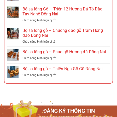
Ghế
gấp
Bộ sa lông Gỗ – Triện 12 Hương Đá Tó Đào
nan
Tay Nghê Đồng Nai
gỗ
ở
Chức năng bình luận bị tắt
–
Bộ
Ghế
sa
xích
Bộ sa lông gỗ – Chuông đào gỗ Tràm Hồng
lông
đu
đào Đồng Nai
Gỗ
Đồng
ở
Chức năng bình luận bị tắt
–
Nai
Bộ
Triện
sa
Bộ sa lông gỗ – Pháo gỗ Hương đá Đồng Nai
12
lông
Hương
ở
Chức năng bình luận bị tắt
gỗ
Đá
Bộ
–
Tó
sa
Bộ sa lông gỗ – Thiên Nga Gỗ Gõ Đồng Nai
Chuông
Đào
lông
đào
Tay
ở
Chức năng bình luận bị tắt
gỗ
gỗ
Nghê
Bộ
–
Tràm
Đồng
sa
Pháo
Hồng
Nai
lông
gỗ
đào
gỗ
Hương
Đồng
–
đá
Nai
Thiên
Đồng
Nga
Nai
Gỗ
Gõ