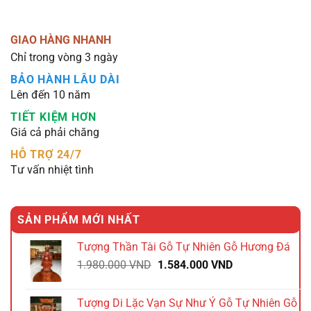
GIAO HÀNG NHANH
Chỉ trong vòng 3 ngày
BẢO HÀNH LÂU DÀI
Lên đến 10 năm
TIẾT KIỆM HƠN
Giá cả phải chăng
HỖ TRỢ 24/7
Tư vấn nhiệt tình
SẢN PHẨM MỚI NHẤT
Tượng Thần Tài Gỗ Tự Nhiên Gỗ Hương Đá
Giá
Giá
1.980.000
VND
1.584.000
VND
gốc
hiện
là:
tại
Tượng Di Lặc Vạn Sự Như Ý Gỗ Tự Nhiên Gỗ
1.980.000 VND.
là: