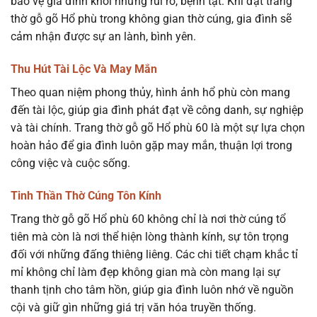
bảo vệ gia đình khỏi những rủi ro, bệnh tật. Khi đặt trang
thờ gỗ gõ Hổ phù trong không gian thờ cúng, gia đình sẽ
cảm nhận được sự an lành, bình yên.
Thu Hút Tài Lộc Và May Mắn
Theo quan niệm phong thủy, hình ảnh hổ phù còn mang
đến tài lộc, giúp gia đình phát đạt về công danh, sự nghiệp
và tài chính. Trang thờ gỗ gõ Hổ phù 60 là một sự lựa chọn
hoàn hảo để gia đình luôn gặp may mắn, thuận lợi trong
công việc và cuộc sống.
Tinh Thần Thờ Cúng Tôn Kính
Trang thờ gỗ gõ Hổ phù 60 không chỉ là nơi thờ cúng tổ
tiên mà còn là nơi thể hiện lòng thành kính, sự tôn trọng
đối với những đấng thiêng liêng. Các chi tiết chạm khắc tỉ
mỉ không chỉ làm đẹp không gian mà còn mang lại sự
thanh tịnh cho tâm hồn, giúp gia đình luôn nhớ về nguồn
cội và giữ gìn những giá trị văn hóa truyền thống.