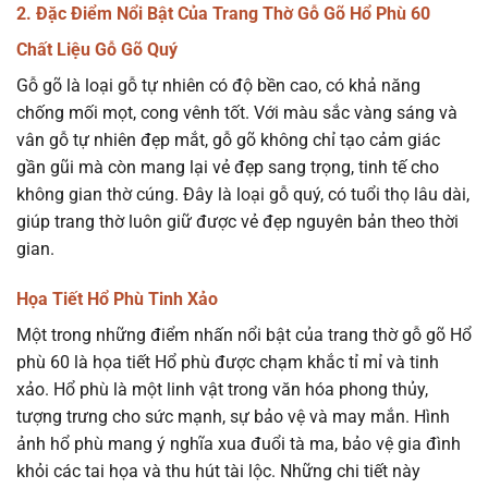
2. Đặc Điểm Nổi Bật Của Trang Thờ Gỗ Gõ Hổ Phù 60
Chất Liệu Gỗ Gõ Quý
Gỗ gõ là loại gỗ tự nhiên có độ bền cao, có khả năng
chống mối mọt, cong vênh tốt. Với màu sắc vàng sáng và
vân gỗ tự nhiên đẹp mắt, gỗ gõ không chỉ tạo cảm giác
gần gũi mà còn mang lại vẻ đẹp sang trọng, tinh tế cho
không gian thờ cúng. Đây là loại gỗ quý, có tuổi thọ lâu dài,
giúp trang thờ luôn giữ được vẻ đẹp nguyên bản theo thời
gian.
Họa Tiết Hổ Phù Tinh Xảo
Một trong những điểm nhấn nổi bật của trang thờ gỗ gõ Hổ
phù 60 là họa tiết Hổ phù được chạm khắc tỉ mỉ và tinh
xảo. Hổ phù là một linh vật trong văn hóa phong thủy,
tượng trưng cho sức mạnh, sự bảo vệ và may mắn. Hình
ảnh hổ phù mang ý nghĩa xua đuổi tà ma, bảo vệ gia đình
khỏi các tai họa và thu hút tài lộc. Những chi tiết này