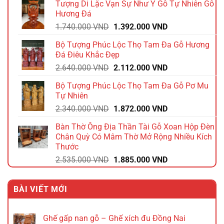
Tượng Di Lặc Vạn Sự Như Ý Gỗ Tự Nhiên Gỗ
1.980.000 VND.
là:
Hương Đá
1.584.000 VND.
Giá
Giá
1.740.000
VND
1.392.000
VND
gốc
hiện
Bộ Tượng Phúc Lộc Thọ Tam Đa Gỗ Hương
là:
tại
Đá Điêu Khắc Đẹp
1.740.000 VND.
là:
Giá
Giá
2.640.000
VND
2.112.000
VND
1.392.000 VND.
gốc
hiện
Bộ Tượng Phúc Lộc Thọ Tam Đa Gỗ Pơ Mu
là:
tại
Tự Nhiên
2.640.000 VND.
là:
Giá
Giá
2.340.000
VND
1.872.000
VND
2.112.000 VND.
gốc
hiện
Bàn Thờ Ông Địa Thần Tài Gỗ Xoan Hộp Đèn
là:
tại
Chân Quỳ Có Mâm Thờ Mở Rộng Nhiều Kích
2.340.000 VND.
là:
Thước
1.872.000 VND.
Giá
Giá
2.535.000
VND
1.885.000
VND
gốc
hiện
là:
tại
BÀI VIẾT MỚI
2.535.000 VND.
là:
1.885.000 VND.
Ghế gấp nan gỗ – Ghế xích đu Đồng Nai