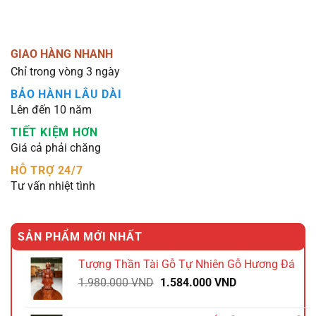
GIAO HÀNG NHANH
Chỉ trong vòng 3 ngày
BẢO HÀNH LÂU DÀI
Lên đến 10 năm
TIẾT KIỆM HƠN
Giá cả phải chăng
HỖ TRỢ 24/7
Tư vấn nhiệt tình
SẢN PHẨM MỚI NHẤT
Tượng Thần Tài Gỗ Tự Nhiên Gỗ Hương Đá
Giá
Giá
1.980.000
VND
1.584.000
VND
gốc
hiện
là:
tại