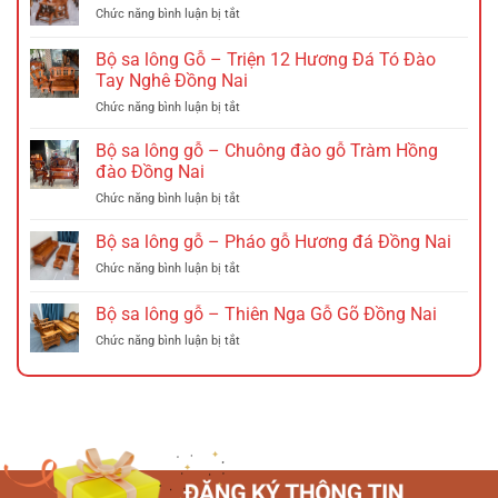
ở
Chức năng bình luận bị tắt
Ghế
gấp
Bộ sa lông Gỗ – Triện 12 Hương Đá Tó Đào
nan
Tay Nghê Đồng Nai
gỗ
ở
Chức năng bình luận bị tắt
–
Bộ
Ghế
sa
xích
Bộ sa lông gỗ – Chuông đào gỗ Tràm Hồng
lông
đu
đào Đồng Nai
Gỗ
Đồng
ở
Chức năng bình luận bị tắt
–
Nai
Bộ
Triện
sa
Bộ sa lông gỗ – Pháo gỗ Hương đá Đồng Nai
12
lông
Hương
ở
Chức năng bình luận bị tắt
gỗ
Đá
Bộ
–
Tó
sa
Bộ sa lông gỗ – Thiên Nga Gỗ Gõ Đồng Nai
Chuông
Đào
lông
đào
Tay
ở
Chức năng bình luận bị tắt
gỗ
gỗ
Nghê
Bộ
–
Tràm
Đồng
sa
Pháo
Hồng
Nai
lông
gỗ
đào
gỗ
Hương
Đồng
–
đá
Nai
Thiên
Đồng
Nga
Nai
Gỗ