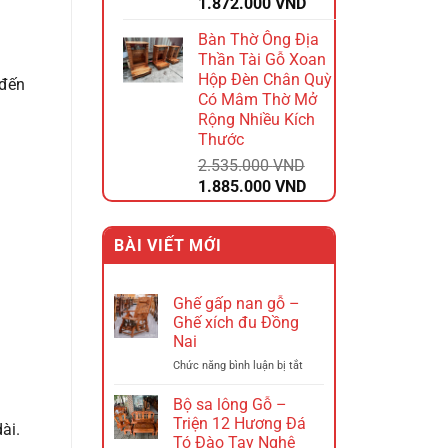
Giá
Giá
1.872.000
VND
gốc
hiện
Bàn Thờ Ông Địa
là:
tại
Thần Tài Gỗ Xoan
2.340.000 VND.
là:
Hộp Đèn Chân Quỳ
 đến
1.872.000 VND.
Có Mâm Thờ Mở
Rộng Nhiều Kích
Thước
2.535.000
VND
Giá
Giá
1.885.000
VND
gốc
hiện
là:
tại
BÀI VIẾT MỚI
2.535.000 VND.
là:
1.885.000 VND.
Ghế gấp nan gỗ –
Ghế xích đu Đồng
Nai
ở
Chức năng bình luận bị tắt
Ghế
gấp
Bộ sa lông Gỗ –
nan
Triện 12 Hương Đá
ài.
gỗ
Tó Đào Tay Nghê