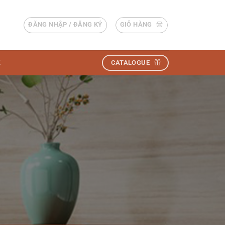
ĐĂNG NHẬP / ĐĂNG KÝ
GIỎ HÀNG
Ệ
CATALOGUE