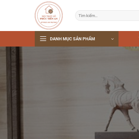
Bỏ
qua
Tìm
nội
kiếm:
dung
DANH MỤC SẢN PHẨM