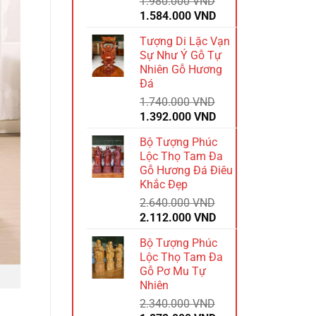
1.980.000
VND
Giá
Giá
1.584.000
VND
gốc
hiện
Tượng Di Lặc Vạn
là:
tại
Sự Như Ý Gỗ Tự
1.980.000 VND.
là:
Nhiên Gỗ Hương
1.584.000 VND.
Đá
1.740.000
VND
Giá
Giá
1.392.000
VND
gốc
hiện
Bộ Tượng Phúc
là:
tại
Lộc Thọ Tam Đa
1.740.000 VND.
là:
Gỗ Hương Đá Điêu
1.392.000 VND.
Khắc Đẹp
2.640.000
VND
Giá
Giá
2.112.000
VND
gốc
hiện
Bộ Tượng Phúc
là:
tại
Lộc Thọ Tam Đa
2.640.000 VND.
là:
Gỗ Pơ Mu Tự
2.112.000 VND.
Nhiên
2.340.000
VND