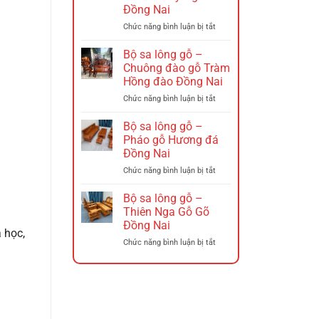
–
Đồng Nai
Ghế
xích
ở
Chức năng bình luận bị tắt
đu
Bộ
Đồng
sa
Bộ sa lông gỗ –
Nai
lông
Chuông đào gỗ Tràm
Gỗ
Hồng đào Đồng Nai
–
ở
Chức năng bình luận bị tắt
Triện
Bộ
12
sa
Hương
Bộ sa lông gỗ –
lông
Đá
Pháo gỗ Hương đá
gỗ
Tó
Đồng Nai
–
Đào
ở
Chức năng bình luận bị tắt
Chuông
Tay
Bộ
đào
Nghê
sa
gỗ
Đồng
Bộ sa lông gỗ –
lông
Tràm
Nai
Thiên Nga Gỗ Gõ
gỗ
Hồng
Đồng Nai
–
đào
 học,
ở
Chức năng bình luận bị tắt
Pháo
Đồng
Bộ
gỗ
Nai
sa
Hương
lông
đá
gỗ
Đồng
–
Nai
Thiên