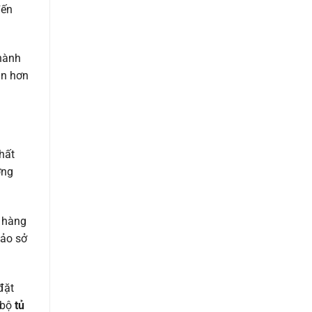
đến
 hành
an hơn
hất
ởng
o hàng
bảo sở
đặt
 bộ
tủ