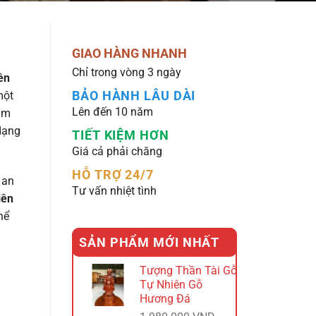
GIAO HÀNG NHANH
Chỉ trong vòng 3 ngày
ên
BẢO HÀNH LÂU DÀI
một
Lên đến 10 năm
tâm
dạng
TIẾT KIỆM HƠN
Giá cả phải chăng
HỖ TRỢ 24/7
 an
Tư vấn nhiệt tình
iên
hể
SẢN PHẨM MỚI NHẤT
Tượng Thần Tài Gỗ
Tự Nhiên Gỗ
Hương Đá