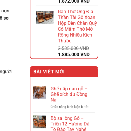
Giá
Giá
1.872.000
VND
gốc
hiện
 chọn
Bàn Thờ Ông Địa
là:
tại
Thần Tài Gỗ Xoan
ồ sơ
2.340.000 VND.
là:
Hộp Đèn Chân Quỳ
1.872.000 VND.
Có Mâm Thờ Mở
Rộng Nhiều Kích
Thước
2.535.000
VND
Giá
Giá
1.885.000
VND
gốc
hiện
là:
tại
 người
BÀI VIẾT MỚI
2.535.000 VND.
là:
1.885.000 VND.
Ghế gấp nan gỗ –
Ghế xích đu Đồng
Nai
ở
Chức năng bình luận bị tắt
Ghế
gấp
Bộ sa lông Gỗ –
nan
Triện 12 Hương Đá
gỗ
Tó Đào Tay Nghê