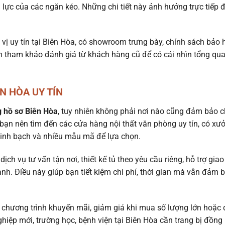
u lực của các ngăn kéo. Những chi tiết này ảnh hưởng trực tiếp 
vị uy tín tại Biên Hòa, có showroom trưng bày, chính sách bảo
ên tham khảo đánh giá từ khách hàng cũ để có cái nhìn tổng qu
N HÒA UY TÍN
 hồ sơ Biên Hòa
, tuy nhiên không phải nơi nào cũng đảm bảo c
bạn nên tìm đến các cửa hàng nội thất văn phòng uy tín, có xư
minh bạch và nhiều mẫu mã để lựa chọn.
ịch vụ tư vấn tận nơi, thiết kế tủ theo yêu cầu riêng, hỗ trợ gia
ành. Điều này giúp bạn tiết kiệm chi phí, thời gian mà vẫn đảm 
chương trình khuyến mãi, giảm giá khi mua số lượng lớn hoặc 
ghiệp mới, trường học, bệnh viện tại Biên Hòa cần trang bị đồng