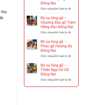
–
Đồng Nai
Ghế
xích
ở
Chức năng bình luận bị tắt
i thọ
đu
Bộ
Đồng
sa
ấp
Bộ sa lông gỗ –
Nai
lông
Chuông đào gỗ Tràm
Gỗ
Hồng đào Đồng Nai
–
ở
Chức năng bình luận bị tắt
Triện
Bộ
12
sa
Hương
Bộ sa lông gỗ –
lông
Đá
Pháo gỗ Hương đá
gỗ
Tó
Đồng Nai
–
Đào
ở
Chức năng bình luận bị tắt
Chuông
Tay
Bộ
đào
Nghê
sa
gỗ
Đồng
Bộ sa lông gỗ –
lông
Tràm
Nai
Thiên Nga Gỗ Gõ
gỗ
Hồng
Đồng Nai
–
đào
ở
Chức năng bình luận bị tắt
Pháo
Đồng
Bộ
gỗ
Nai
sa
Hương
lông
đá
gỗ
Đồng
–
Nai
Thiên