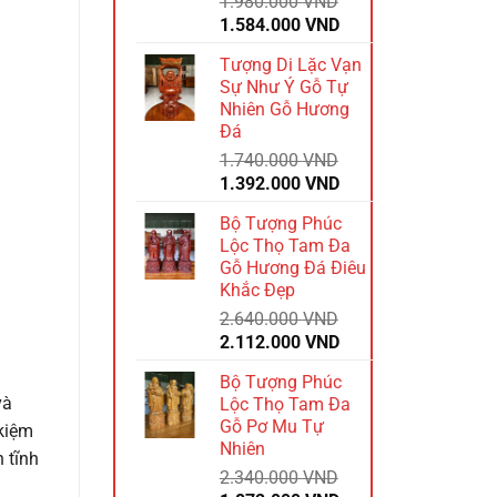
1.980.000
VND
Giá
Giá
1.584.000
VND
gốc
hiện
Tượng Di Lặc Vạn
là:
tại
Sự Như Ý Gỗ Tự
1.980.000 VND.
là:
Nhiên Gỗ Hương
1.584.000 VND.
Đá
1.740.000
VND
Giá
Giá
1.392.000
VND
gốc
hiện
Bộ Tượng Phúc
là:
tại
Lộc Thọ Tam Đa
1.740.000 VND.
là:
Gỗ Hương Đá Điêu
1.392.000 VND.
Khắc Đẹp
2.640.000
VND
Giá
Giá
2.112.000
VND
gốc
hiện
Bộ Tượng Phúc
là:
tại
và
Lộc Thọ Tam Đa
2.640.000 VND.
là:
Gỗ Pơ Mu Tự
 kiệm
2.112.000 VND.
Nhiên
 tĩnh
2.340.000
VND