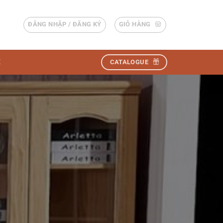
ĐĂNG NHẬP / ĐĂNG KÝ
GIỎ HÀNG
Ệ
CATALOGUE