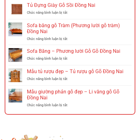
Tủ Đựng Giày Gỗ Sồi Đồng Nai
ở
Chức năng bình luận bị tắt
Tủ
Đựng
Sofa băng gỗ Tràm (Phương lười gỗ tràm)
Giày
Đồng Nai
Gỗ
ở
Chức năng bình luận bị tắt
Sồi
Sofa
Đồng
băng
Nai
Sofa Băng – Phương lười Gỗ Gõ Đồng Nai
gỗ
ở
Chức năng bình luận bị tắt
Tràm
Sofa
(Phương
Băng
Mẫu tủ rượu đẹp – Tủ rượu gỗ Gõ Đồng Nai
lười
–
gỗ
ở
Chức năng bình luận bị tắt
Phương
tràm)
Mẫu
lười
Đồng
tủ
Gỗ
Mẫu giường phản gỗ đẹp – Li văng gỗ Gõ
Nai
rượu
Gõ
Đồng Nai
đẹp
Đồng
ở
Chức năng bình luận bị tắt
–
Nai
Mẫu
Tủ
giường
rượu
phản
gỗ
gỗ
Gõ
đẹp
Đồng
–
Nai