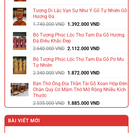
gốc
hiện
là:
tại
Tượng Di Lặc Vạn Sự Như Ý Gỗ Tự Nhiên Gỗ
1.980.000 VND.
là:
Hương Đá
1.584.000 VND.
Giá
Giá
1.740.000
VND
1.392.000
VND
gốc
hiện
Bộ Tượng Phúc Lộc Thọ Tam Đa Gỗ Hương
là:
tại
Đá Điêu Khắc Đẹp
1.740.000 VND.
là:
Giá
Giá
2.640.000
VND
2.112.000
VND
1.392.000 VND.
gốc
hiện
Bộ Tượng Phúc Lộc Thọ Tam Đa Gỗ Pơ Mu
là:
tại
Tự Nhiên
2.640.000 VND.
là:
Giá
Giá
2.340.000
VND
1.872.000
VND
2.112.000 VND.
gốc
hiện
Bàn Thờ Ông Địa Thần Tài Gỗ Xoan Hộp Đèn
là:
tại
Chân Quỳ Có Mâm Thờ Mở Rộng Nhiều Kích
2.340.000 VND.
là:
Thước
1.872.000 VND.
Giá
Giá
2.535.000
VND
1.885.000
VND
gốc
hiện
là:
tại
BÀI VIẾT MỚI
2.535.000 VND.
là:
1.885.000 VND.