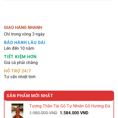
GIAO HÀNG NHANH
Chỉ trong vòng 3 ngày
BẢO HÀNH LÂU DÀI
Lên đến 10 năm
TIẾT KIỆM HƠN
Giá cả phải chăng
HỖ TRỢ 24/7
Tư vấn nhiệt tình
SẢN PHẨM MỚI NHẤT
Tượng Thần Tài Gỗ Tự Nhiên Gỗ Hương Đá
Giá
Giá
1.980.000
VND
1.584.000
VND