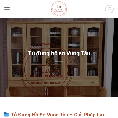
Bỏ
qua
nội
dung
Tủ đựng hồ sơ Vũng Tàu
Tủ Đựng Hồ Sơ Vũng Tàu – Giải Pháp Lưu