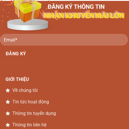
Li
văng
gỗ
Gõ
Đồng
Nai
GIỚI THIỆU
Về chúng tôi
Tin tức hoạt động
Thông tin tuyển dụng
Thông tin liên hệ