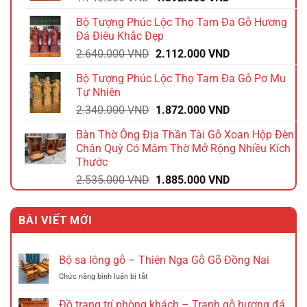
gốc
hiện
Bộ Tượng Phúc Lộc Thọ Tam Đa Gỗ Hương
là:
tại
Đá Điêu Khắc Đẹp
1.740.000 VND.
là:
Giá
Giá
2.640.000
VND
2.112.000
VND
1.392.000 VND.
gốc
hiện
Bộ Tượng Phúc Lộc Thọ Tam Đa Gỗ Pơ Mu
là:
tại
Tự Nhiên
2.640.000 VND.
là:
Giá
Giá
2.340.000
VND
1.872.000
VND
2.112.000 VND.
gốc
hiện
Bàn Thờ Ông Địa Thần Tài Gỗ Xoan Hộp Đèn
là:
tại
Chân Quỳ Có Mâm Thờ Mở Rộng Nhiều Kích
2.340.000 VND.
là:
Thước
1.872.000 VND.
Giá
Giá
2.535.000
VND
1.885.000
VND
gốc
hiện
là:
tại
BÀI VIẾT MỚI
2.535.000 VND.
là:
1.885.000 VND.
Bộ sa lông gỗ – Thiên Nga Gỗ Gõ Đồng Nai
ở
Chức năng bình luận bị tắt
Bộ
sa
Đồ trang trí phòng khách – Tranh gỗ hương đá