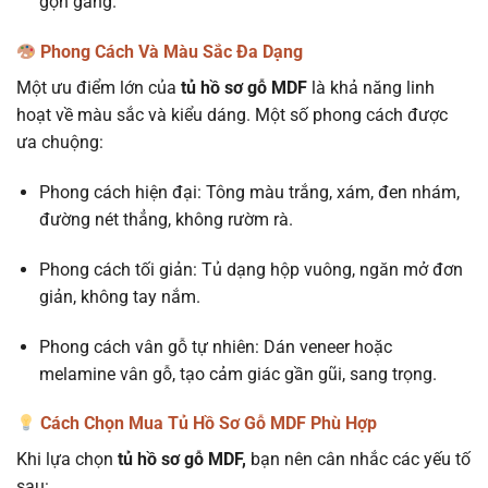
gọn gàng.
Phong Cách Và Màu Sắc Đa Dạng
Một ưu điểm lớn của
tủ hồ sơ gỗ MDF
là khả năng linh
hoạt về màu sắc và kiểu dáng. Một số phong cách được
ưa chuộng:
Phong cách hiện đại: Tông màu trắng, xám, đen nhám,
đường nét thẳng, không rườm rà.
Phong cách tối giản: Tủ dạng hộp vuông, ngăn mở đơn
giản, không tay nắm.
Phong cách vân gỗ tự nhiên: Dán veneer hoặc
melamine vân gỗ, tạo cảm giác gần gũi, sang trọng.
Cách Chọn Mua Tủ Hồ Sơ Gỗ MDF Phù Hợp
Khi lựa chọn
tủ hồ sơ gỗ MDF,
bạn nên cân nhắc các yếu tố
sau: