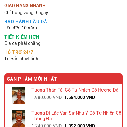
GIAO HÀNG NHANH
Chỉ trong vòng 3 ngày
BẢO HÀNH LÂU DÀI
Lên đến 10 năm
TIẾT KIỆM HƠN
Giá cả phải chăng
HỖ TRỢ 24/7
Tư vấn nhiệt tình
SẢN PHẨM MỚI NHẤT
Tượng Thần Tài Gỗ Tự Nhiên Gỗ Hương Đá
Giá
Giá
1.980.000
VND
1.584.000
VND
gốc
hiện
là:
tại
Tượng Di Lặc Vạn Sự Như Ý Gỗ Tự Nhiên Gỗ
1.980.000 VND.
là:
Hương Đá
1.584.000 VND.
Giá
Giá
1.740.000
VND
1.392.000
VND