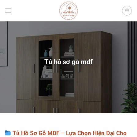
Bỏ
qua
nội
dung
Tủ hồ sơ gỗ mdf
Tủ Hồ Sơ Gỗ MDF – Lựa Chọn Hiện Đại Cho