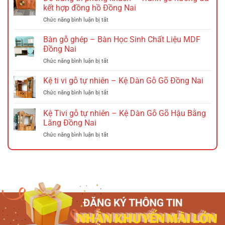
lông
kết hợp đồng hồ Đồng Nai
gỗ
ở
Chức năng bình luận bị tắt
–
Đồ
Thiên
trang
Nga
Bàn gỗ ghép – Bàn Học Sinh Chất Liệu MDF
trí
Gỗ
Đồng Nai
phòng
Gõ
ở
Chức năng bình luận bị tắt
khách
Đồng
Bàn
–
Nai
gỗ
Kệ ti vi gỗ tự nhiên – Kệ Dàn Gỗ Gõ Đồng Nai
Tranh
ghép
gỗ
ở
Chức năng bình luận bị tắt
–
hương
Kệ
Bàn
đá
ti
Kệ Tivi gỗ tự nhiên – Kệ Dàn Gỗ Gõ Hậu Bằng
Học
kết
vi
Sinh
Lăng Đồng Nai
hợp
gỗ
Chất
đồng
ở
Chức năng bình luận bị tắt
tự
Liệu
hồ
Kệ
nhiên
MDF
Đồng
Tivi
–
Đồng
Nai
gỗ
Kệ
Nai
tự
Dàn
nhiên
Gỗ
–
Gõ
Kệ
Đồng
Dàn
Nai
Gỗ
Gõ