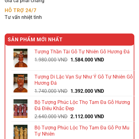
Giá cả phải chăng
HỖ TRỢ 24/7
Tư vấn nhiệt tình
SẢN PHẨM MỚI NHẤT
Tượng Thần Tài Gỗ Tự Nhiên Gỗ Hương Đá
Giá
Giá
1.980.000
VND
1.584.000
VND
gốc
hiện
là:
tại
Tượng Di Lặc Vạn Sự Như Ý Gỗ Tự Nhiên Gỗ
1.980.000 VND.
là:
Hương Đá
1.584.000 VND.
Giá
Giá
1.740.000
VND
1.392.000
VND
gốc
hiện
Bộ Tượng Phúc Lộc Thọ Tam Đa Gỗ Hương
là:
tại
Đá Điêu Khắc Đẹp
1.740.000 VND.
là:
Giá
Giá
2.640.000
VND
2.112.000
VND
1.392.000 VND.
gốc
hiện
Bộ Tượng Phúc Lộc Thọ Tam Đa Gỗ Pơ Mu
là:
tại
Tự Nhiên
2.640.000 VND.
là: