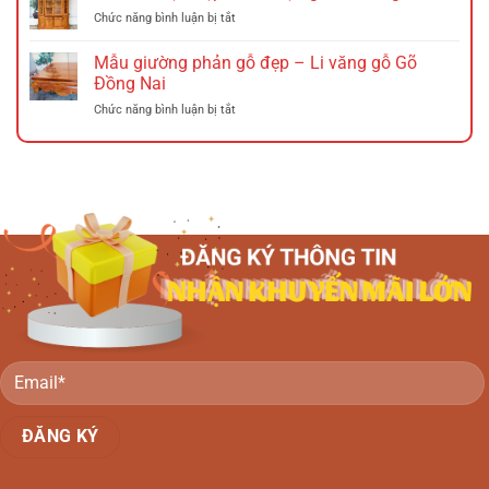
–
gỗ
ở
Chức năng bình luận bị tắt
Phương
tràm)
Mẫu
lười
Đồng
tủ
Gỗ
Mẫu giường phản gỗ đẹp – Li văng gỗ Gõ
Nai
rượu
Gõ
Đồng Nai
đẹp
Đồng
ở
Chức năng bình luận bị tắt
–
Nai
Mẫu
Tủ
giường
rượu
phản
gỗ
gỗ
Gõ
đẹp
Đồng
–
Nai
Li
văng
gỗ
Gõ
Đồng
Nai