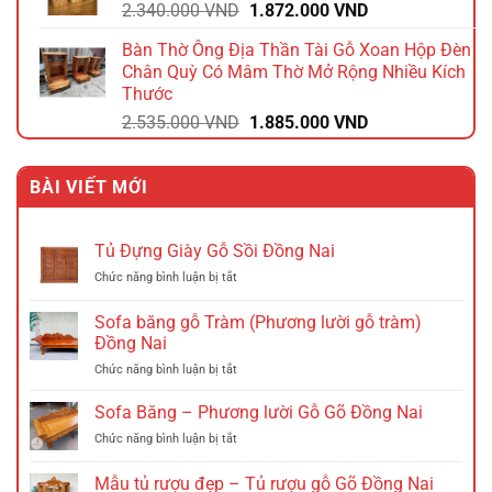
Giá
Giá
2.340.000
VND
1.872.000
VND
2.112.000 VND.
gốc
hiện
Bàn Thờ Ông Địa Thần Tài Gỗ Xoan Hộp Đèn
là:
tại
Chân Quỳ Có Mâm Thờ Mở Rộng Nhiều Kích
2.340.000 VND.
là:
Thước
1.872.000 VND.
Giá
Giá
2.535.000
VND
1.885.000
VND
gốc
hiện
là:
tại
BÀI VIẾT MỚI
2.535.000 VND.
là:
1.885.000 VND.
Tủ Đựng Giày Gỗ Sồi Đồng Nai
ở
Chức năng bình luận bị tắt
Tủ
Đựng
Sofa băng gỗ Tràm (Phương lười gỗ tràm)
Giày
Đồng Nai
Gỗ
ở
Chức năng bình luận bị tắt
Sồi
Sofa
Đồng
băng
Nai
Sofa Băng – Phương lười Gỗ Gõ Đồng Nai
gỗ
ở
Chức năng bình luận bị tắt
Tràm
Sofa
(Phương
Băng
Mẫu tủ rượu đẹp – Tủ rượu gỗ Gõ Đồng Nai
lười