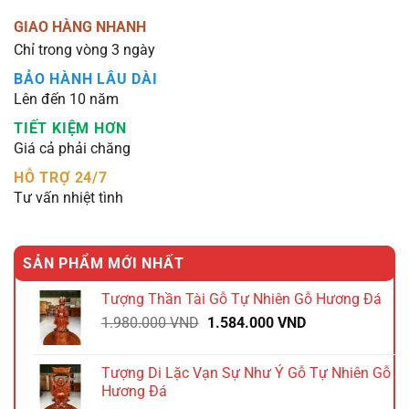
GIAO HÀNG NHANH
Chỉ trong vòng 3 ngày
BẢO HÀNH LÂU DÀI
Lên đến 10 năm
TIẾT KIỆM HƠN
Giá cả phải chăng
HỖ TRỢ 24/7
Tư vấn nhiệt tình
SẢN PHẨM MỚI NHẤT
Tượng Thần Tài Gỗ Tự Nhiên Gỗ Hương Đá
Giá
Giá
1.980.000
VND
1.584.000
VND
gốc
hiện
là:
tại
Tượng Di Lặc Vạn Sự Như Ý Gỗ Tự Nhiên Gỗ
1.980.000 VND.
là:
Hương Đá
1.584.000 VND.