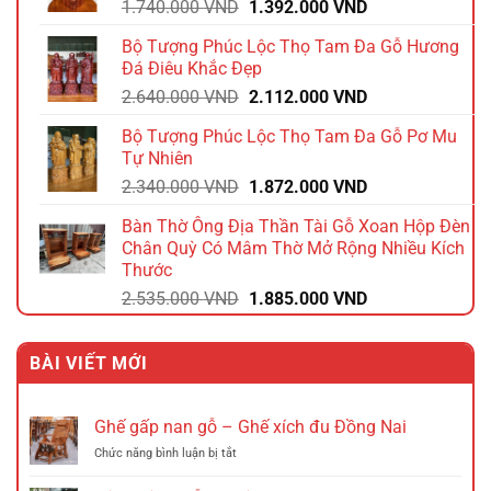
Giá
Giá
1.740.000
VND
1.392.000
VND
gốc
hiện
Bộ Tượng Phúc Lộc Thọ Tam Đa Gỗ Hương
là:
tại
Đá Điêu Khắc Đẹp
1.740.000 VND.
là:
Giá
Giá
2.640.000
VND
2.112.000
VND
1.392.000 VND.
gốc
hiện
Bộ Tượng Phúc Lộc Thọ Tam Đa Gỗ Pơ Mu
là:
tại
Tự Nhiên
2.640.000 VND.
là:
Giá
Giá
2.340.000
VND
1.872.000
VND
2.112.000 VND.
gốc
hiện
Bàn Thờ Ông Địa Thần Tài Gỗ Xoan Hộp Đèn
là:
tại
Chân Quỳ Có Mâm Thờ Mở Rộng Nhiều Kích
2.340.000 VND.
là:
Thước
1.872.000 VND.
Giá
Giá
2.535.000
VND
1.885.000
VND
gốc
hiện
là:
tại
BÀI VIẾT MỚI
2.535.000 VND.
là:
1.885.000 VND.
Ghế gấp nan gỗ – Ghế xích đu Đồng Nai
ở
Chức năng bình luận bị tắt
Ghế
gấp