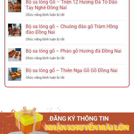
Bộ sa lông Gỗ – Triện 12 Hương Đá Tó Đào
nan
Tay Nghê Đồng Nai
gỗ
ở
Chức năng bình luận bị tắt
–
Bộ
Ghế
sa
xích
Bộ sa lông gỗ – Chuông đào gỗ Tràm Hồng
lông
đu
đào Đồng Nai
Gỗ
Đồng
ở
Chức năng bình luận bị tắt
–
Nai
Bộ
Triện
sa
Bộ sa lông gỗ – Pháo gỗ Hương đá Đồng Nai
12
lông
Hương
ở
Chức năng bình luận bị tắt
gỗ
Đá
Bộ
–
Tó
sa
Bộ sa lông gỗ – Thiên Nga Gỗ Gõ Đồng Nai
Chuông
Đào
lông
đào
Tay
ở
Chức năng bình luận bị tắt
gỗ
gỗ
Nghê
Bộ
–
Tràm
Đồng
sa
Pháo
Hồng
Nai
lông
gỗ
đào
gỗ
Hương
Đồng
–
đá
Nai
Thiên
Đồng
Nga
Nai
Gỗ
Gõ
Đồng
Nai