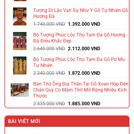
là:
tại
Tượng Di Lặc Vạn Sự Như Ý Gỗ Tự Nhiên Gỗ
1.980.000 VND.
là:
Hương Đá
1.584.000 VND.
Giá
Giá
1.740.000
VND
1.392.000
VND
gốc
hiện
Bộ Tượng Phúc Lộc Thọ Tam Đa Gỗ Hương
là:
tại
Đá Điêu Khắc Đẹp
1.740.000 VND.
là:
Giá
Giá
2.640.000
VND
2.112.000
VND
1.392.000 VND.
gốc
hiện
Bộ Tượng Phúc Lộc Thọ Tam Đa Gỗ Pơ Mu
là:
tại
Tự Nhiên
2.640.000 VND.
là:
Giá
Giá
2.340.000
VND
1.872.000
VND
2.112.000 VND.
gốc
hiện
Bàn Thờ Ông Địa Thần Tài Gỗ Xoan Hộp Đèn
là:
tại
Chân Quỳ Có Mâm Thờ Mở Rộng Nhiều Kích
2.340.000 VND.
là:
Thước
1.872.000 VND.
Giá
Giá
2.535.000
VND
1.885.000
VND
gốc
hiện
là:
tại
BÀI VIẾT MỚI
2.535.000 VND.
là:
1.885.000 VND.