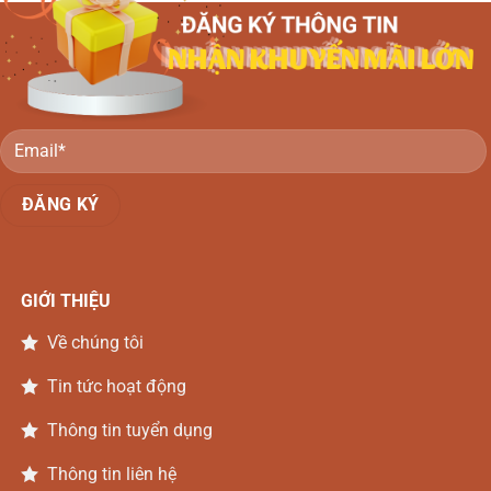
Nga
Nai
Gỗ
Gõ
Đồng
Nai
GIỚI THIỆU
Về chúng tôi
Tin tức hoạt động
Thông tin tuyển dụng
Thông tin liên hệ