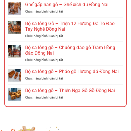
Ghế gấp nan gỗ – Ghế xích đu Đồng Nai
ở
Chức năng bình luận bị tắt
Ghế
gấp
Bộ sa lông Gỗ – Triện 12 Hương Đá Tó Đào
nan
Tay Nghê Đồng Nai
gỗ
ở
Chức năng bình luận bị tắt
–
Bộ
Ghế
sa
xích
Bộ sa lông gỗ – Chuông đào gỗ Tràm Hồng
lông
đu
đào Đồng Nai
Gỗ
Đồng
ở
Chức năng bình luận bị tắt
–
Nai
Bộ
Triện
sa
Bộ sa lông gỗ – Pháo gỗ Hương đá Đồng Nai
12
lông
Hương
ở
Chức năng bình luận bị tắt
gỗ
Đá
Bộ
–
Tó
sa
Bộ sa lông gỗ – Thiên Nga Gỗ Gõ Đồng Nai
Chuông
Đào
lông
đào
Tay
ở
Chức năng bình luận bị tắt
gỗ
gỗ
Nghê
Bộ
–
Tràm
Đồng
sa
Pháo
Hồng
Nai
lông
gỗ
đào
gỗ
Hương
Đồng
–
đá
Nai
Thiên
Đồng