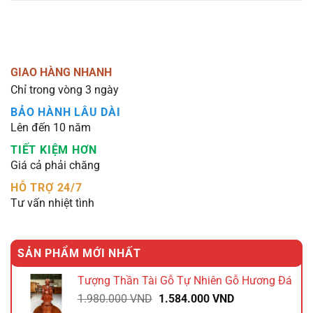
GIAO HÀNG NHANH
Chỉ trong vòng 3 ngày
BẢO HÀNH LÂU DÀI
Lên đến 10 năm
TIẾT KIỆM HƠN
Giá cả phải chăng
HỖ TRỢ 24/7
Tư vấn nhiệt tình
SẢN PHẨM MỚI NHẤT
Tượng Thần Tài Gỗ Tự Nhiên Gỗ Hương Đá
Giá
Giá
1.980.000
VND
1.584.000
VND
gốc
hiện