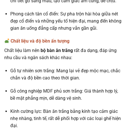
chi tiết gỗ sáng màu, tạo cảm giác ấm cúng, dễ chịu.
Phong cách tân cổ điển: Sự pha trộn hài hòa giữa nét
đẹp cổ điển và những yếu tố hiện đại, mang đến không
gian ăn uống đẳng cấp nhưng vẫn gần gũi.
Chất liệu và độ bền ấn tượng
Chất liệu làm nên
bộ bàn ăn trắng
rất đa dạng, đáp ứng
nhu cầu và ngân sách khác nhau:
Gỗ tự nhiên sơn trắng: Mang lại vẻ đẹp mộc mạc, chắc
chắn và độ bền cao theo thời gian.
Gỗ công nghiệp MDF phủ sơn trắng: Giá thành hợp lý,
bề mặt phẳng mịn, dễ dàng vệ sinh.
Kính cường lực: Bàn ăn trắng bằng kính tạo cảm giác
nhẹ nhàng, tinh tế, rất dễ phối hợp với các loại ghế hiện
đại.