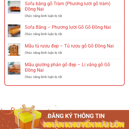
Đựng
Sofa băng gỗ Tràm (Phương lười gỗ tràm)
Giày
Đồng Nai
Gỗ
ở
Chức năng bình luận bị tắt
Sồi
Sofa
Đồng
băng
Nai
Sofa Băng – Phương lười Gỗ Gõ Đồng Nai
gỗ
ở
Chức năng bình luận bị tắt
Tràm
Sofa
(Phương
Băng
Mẫu tủ rượu đẹp – Tủ rượu gỗ Gõ Đồng Nai
lười
–
gỗ
ở
Chức năng bình luận bị tắt
Phương
tràm)
Mẫu
lười
Đồng
tủ
Gỗ
Mẫu giường phản gỗ đẹp – Li văng gỗ Gõ
Nai
rượu
Gõ
Đồng Nai
đẹp
Đồng
ở
Chức năng bình luận bị tắt
–
Nai
Mẫu
Tủ
giường
rượu
phản
gỗ
gỗ
Gõ
đẹp
Đồng
–
Nai
Li
văng
gỗ
Gõ