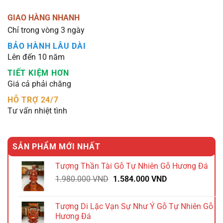
GIAO HÀNG NHANH
Chỉ trong vòng 3 ngày
BẢO HÀNH LÂU DÀI
Lên đến 10 năm
TIẾT KIỆM HƠN
Giá cả phải chăng
HỖ TRỢ 24/7
Tư vấn nhiệt tình
SẢN PHẨM MỚI NHẤT
Tượng Thần Tài Gỗ Tự Nhiên Gỗ Hương Đá
Giá
Giá
1.980.000
VND
1.584.000
VND
gốc
hiện
là:
tại
Tượng Di Lặc Vạn Sự Như Ý Gỗ Tự Nhiên Gỗ
1.980.000 VND.
là:
Hương Đá
1.584.000 VND.