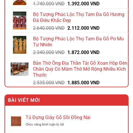
Giá
Giá
1.740.000
VND
1.392.000
VND
gốc
hiện
Bộ Tượng Phúc Lộc Thọ Tam Đa Gỗ Hương
là:
tại
Đá Điêu Khắc Đẹp
1.740.000 VND.
là:
Giá
Giá
2.640.000
VND
2.112.000
VND
1.392.000 VND.
gốc
hiện
Bộ Tượng Phúc Lộc Thọ Tam Đa Gỗ Pơ Mu
là:
tại
Tự Nhiên
2.640.000 VND.
là:
Giá
Giá
2.340.000
VND
1.872.000
VND
2.112.000 VND.
gốc
hiện
Bàn Thờ Ông Địa Thần Tài Gỗ Xoan Hộp Đèn
là:
tại
Chân Quỳ Có Mâm Thờ Mở Rộng Nhiều Kích
2.340.000 VND.
là:
Thước
1.872.000 VND.
Giá
Giá
2.535.000
VND
1.885.000
VND
gốc
hiện
là:
tại
BÀI VIẾT MỚI
2.535.000 VND.
là:
1.885.000 VND.
Tủ Đựng Giày Gỗ Sồi Đồng Nai
ở
Chức năng bình luận bị tắt
Tủ